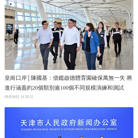
皇崗口岸│陳國基：借鑑啟德體育園確保萬無一失 將
進行涵蓋約20個類別逾100個不同規模演練和測試
08月06日 14:58:32