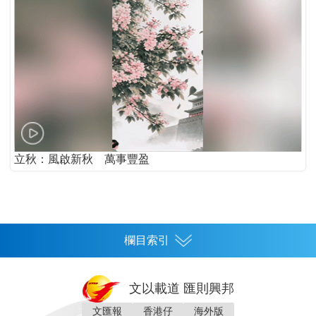
立秋：風啟新秋 萬事豐盈
欄目索引
首頁
文以載道 匯則興邦
香港
文匯報
香港仔
海外版
神州