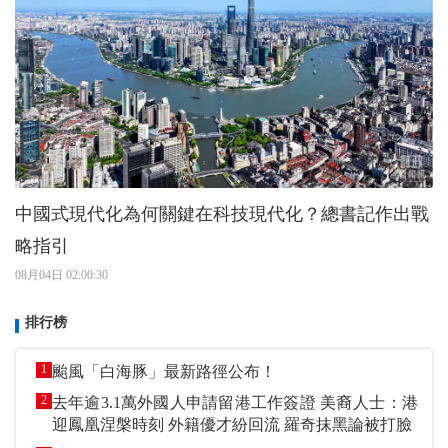
中國式現代化為何關鍵在科技現代化？總書記作出戰
略指引
08月04日 02:00:30
排行榜
1
颱風「白海豚」最新路徑公布！
2
去年逾3.1萬外國人申請留港工作簽證 美裔人士：港
迎鳳凰涅槃時刻 外籍優才紛回流 羅奇抹黑論被打臉