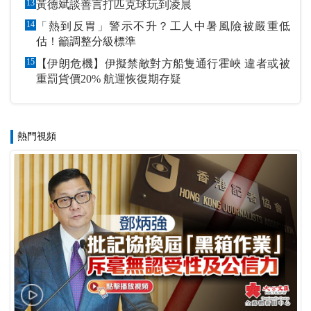
13
黃德斌談善言打匹克球玩到凌晨
14
「熱到反胃」警示不升？工人中暑風險被嚴重低
估！籲調整分級標準
15
【伊朗危機】伊擬禁敵對方船隻通行霍峽 違者或被
重罰貨價20% 航運恢復期存疑
熱門視頻