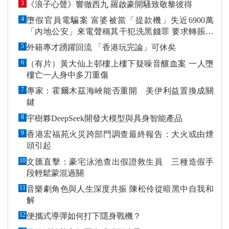
3
《浪子心聲》響徹西九 羅啟豪開騷致敬黎彼得
4
墮假官員電騙案 富婆被當「提款機」失近6900萬
「內地公安」來電聲稱其干犯洗黑錢罪 要求轉賬到
指定戶口作「保證金」
5
外籍專才踴躍回流 「香港玩完論」可休矣
6
（有片）黃大仙上邨樓上樓下疑噪音釀血案 一人墮
樓亡一人身中多刀重傷
7
專家：霍爾木茲海峽能否重開 美伊利益置換成關
鍵
8
宇樹夥DeepSeek開發大模型與具身智能產品
9
香港宏福苑火災跨部門調查最終報告：大火或由煙
頭引起
10
文匯直擊：豪宅泳池查出假證救生員 三種造假手
段輕鬆蒙混過關
11
音樂劇角色與人生深度共振 陳松伶從暗黑中自我和
解
12
便攜式導彈如何打下隱身戰機？