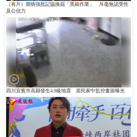
（有片）鄧炳強批記協換屆「黑箱作業」 斥毫無認受性
及公信力
四川宜賓市高縣發生4.9級地震 居民家中監控畫面曝光