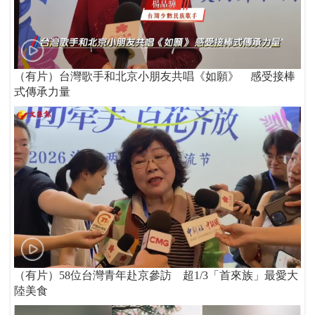
（有片）台灣歌手和北京小朋友共唱《如願》 感受接棒
式傳承力量
（有片）58位台灣青年赴京參訪 超1/3「首來族」最愛大
陸美食