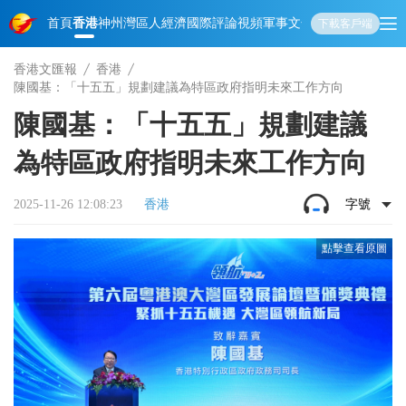
首頁
香港
神州
灣區人
經濟
國際
評論
視頻
軍事
文化
娛樂
生活
教育
體
下載客戶端
香港文匯報
香港
陳國基：「十五五」規劃建議為特區政府指明未來工作方向
陳國基：「十五五」規劃建議
為特區政府指明未來工作方向
2025-11-26 12:08:23
香港
字號