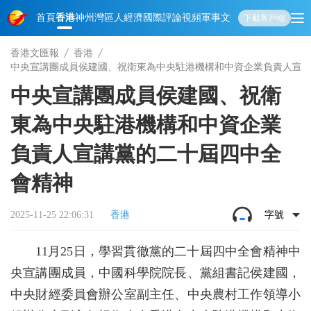
首頁
香港
神州
灣區人
經濟
國際
評論
視頻
軍事
文化
娛樂
生活
教育
體
下載客戶端
香港文匯報
香港
中央宣講團成員侯建國、祝衛東為中央駐港機構和中資企業負責人宣
中央宣講團成員侯建國、祝衛
東為中央駐港機構和中資企業
負責人宣講黨的二十屆四中全
會精神
2025-11-25 22:06:31
香港
字號
11月25日，學習貫徹黨的二十屆四中全會精神中
央宣講團成員，中國科學院院長、黨組書記侯建國，
中央財經委員會辦公室副主任、中央農村工作領導小