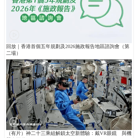
回放｜香港首個五年規劃及2026施政報告地區諮詢會（第
二場）
（有片）神二十三乘組解鎖太空新體驗：戴VR眼鏡 與機