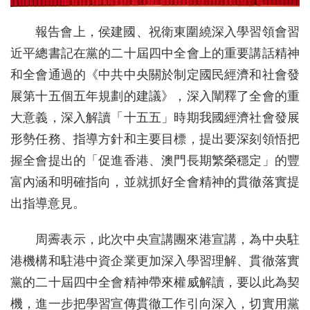
報告會上，侯建國、祝衛東圍繞深入學習領會習
近平總書記在黨的二十屆四中全會上的重要講話精神
和全會通過的《中共中央關於制定國民經濟和社會發
展第十五個五年規劃的建議》，深入闡釋了全會的重
大意義，深入解讀「十五五」時期我國經濟社會發展
形勢任務、指導方針和主要目標，提出要深刻領悟把
握全會提出的「促進香港、澳門長期繁榮穩定」的豐
富內涵和明確指向，並就抓好全會精神的貫徹落實提
出指導意見。
周霽表示，此次中央宣講團來港宣講，為中央駐
港機構和駐港中資企業更加深入學習理解、貫徹落實
黨的二十屆四中全會精神帶來權威解讀，要以此為契
機，進一步把學習宣傳貫徹工作引向深入，切實用黨