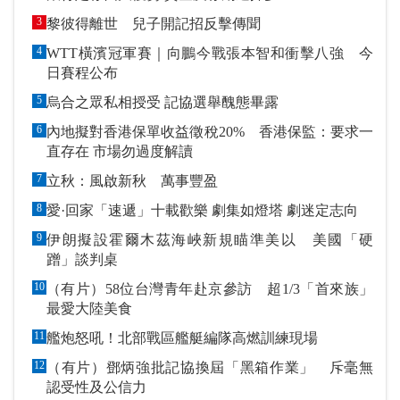
3
黎彼得離世 兒子開記招反擊傳聞
4
WTT橫濱冠軍賽｜向鵬今戰張本智和衝擊八強 今
日賽程公布
5
烏合之眾私相授受 記協選舉醜態畢露
6
內地擬對香港保單收益徵稅20% 香港保監：要求一
直存在 市場勿過度解讀
7
立秋：風啟新秋 萬事豐盈
8
愛·回家「速遞」十載歡樂 劇集如燈塔 劇迷定志向
9
伊朗擬設霍爾木茲海峽新規瞄準美以 美國「硬
蹭」談判桌
10
（有片）58位台灣青年赴京參訪 超1/3「首來族」
最愛大陸美食
11
艦炮怒吼！北部戰區艦艇編隊高燃訓練現場
12
（有片）鄧炳強批記協換屆「黑箱作業」 斥毫無
認受性及公信力