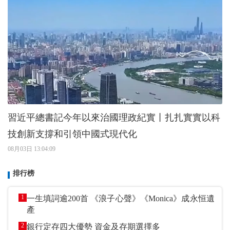
習近平總書記今年以來治國理政紀實丨扎扎實實以科
技創新支撐和引領中國式現代化
08月03日 13:04:09
排行榜
1
一生填詞逾200首 《浪子心聲》《Monica》成永恒遺
產
2
銀行定存四大優勢 資金及存期選擇多