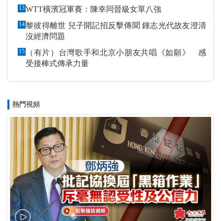
13
WTT橫濱冠軍賽：陳幸同晉級女單八強
14
黎彼得離世 兒子開記招反擊傳聞 鍾志光代故友澄清
沒經濟問題
15
（有片）台灣歌手和北京小朋友共唱《如願》 感
受接棒式傳承力量
熱門視頻