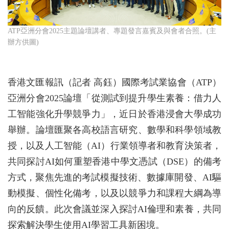
ATP亞洲分會2025主題論壇講者、專題發言嘉賓及與會者合照。(主
辦方供圖)
香港文匯報訊（記者 高鈺）國際考試業協會（ATP）
亞洲分會2025論壇「從測試到提升學生素養：借力人
工智能強化升學競爭力」，近日於香港浸會大學成功
舉辦。論壇匯聚各高校語言研究、數學和科學領域教
授，以及人工智能（AI）行業領導者和教育決策者，
共同探討AI如何重塑香港中學文憑試（DSE）的備考
方式，聚焦先進的考試模擬技術、數據庫開發、AI驅
動模擬、個性化備考，以及以競爭力和課程大綱為導
向的反饋。此次會議並深入探討AI倫理和素養，共同
探索解決學生使用AI學習工具新困境。