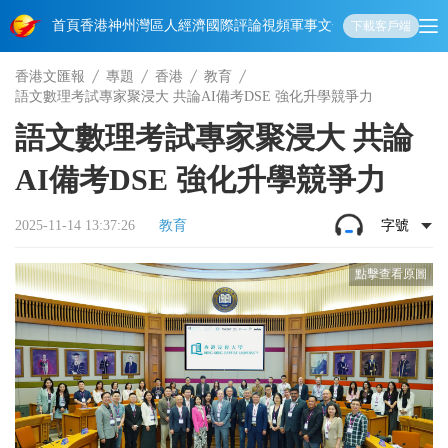
首頁
香港
神州
灣區人
經濟
國際
評論
視頻
軍事
文化
娛樂
生活
教育
體
下載客戶端
香港文匯報
專題
香港
教育
語文數理考試專家聚浸大 共論AI備考DSE 強化升學競爭力
語文數理考試專家聚浸大 共論
AI備考DSE 強化升學競爭力
2025-11-14 13:37:26
教育
字號