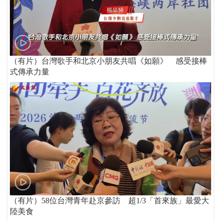
（有片）台灣歌手和北京小朋友共唱《如願》 感受接棒
式傳承力量
（有片）58位台灣青年赴京參訪 超1/3「首來族」最愛大
陸美食