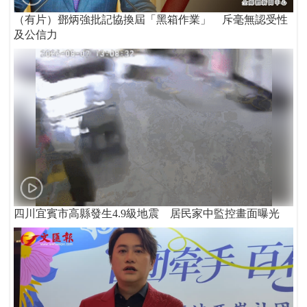
（有片）鄧炳強批記協換屆「黑箱作業」 斥毫無認受性
及公信力
四川宜賓市高縣發生4.9級地震 居民家中監控畫面曝光