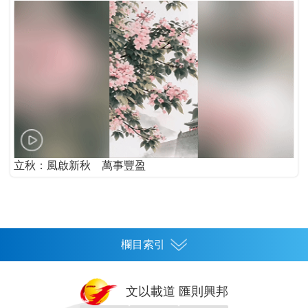
立秋：風啟新秋 萬事豐盈
欄目索引
首頁
文以載道 匯則興邦
香港