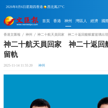
2026年8月6日
星期四
香港
西北風
27°C
首頁
香港
神州
灣區人
經濟
國
香港文匯報
神州
神二十航天員回家 神二十返回艙舷窗玻璃出
神二十航天員回家 神二十返回
留軌
2025-11-14 11:55:20
神州