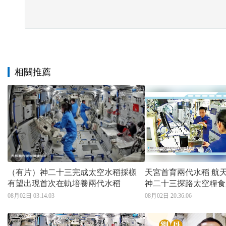
相關推薦
（有片）神二十三完成太空水稻採樣
天宮首育兩代水稻 航天員收穫首代穗
有望出現首次在軌培養兩代水稻
神二十三探路太空糧食原
次播種並帶回莖葉研究
08月02日 03:14:03
08月02日 20:36:06