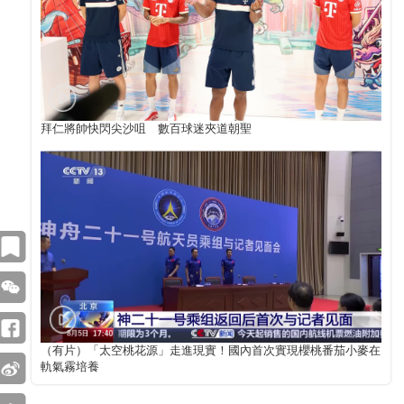
拜仁將帥快閃尖沙咀 數百球迷夾道朝聖
（有片）「太空桃花源」走進現實！國內首次實現櫻桃番茄小麥在
軌氣霧培養