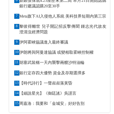
6
新銀債保底4.25厘歷來第二高 本月21日開始認購
銀行建議認購20至30手
7
Meta旗下AI入侵他人系統 美科技界短期內第三宗
8
黎彼得離世 兒子開記招反擊傳聞 鍾志光代故友
澄清沒經濟問題
9
伊阿霍峽協議進入最終審議
10
伊朗將與阿曼達協議 或變相取霍峽控制權
11
胡塞武裝稱一天內襲擊兩艘沙特油輪
12
銀行定存四大優勢 資金及存期選擇多
13
【時代詩行】一聲叔叔落黃昏
14
【細說星光】《御廷謠》吳謹言
15
周嘉洛：我要和「金城安」好好告別