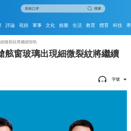
搜索
際
評論
視頻
軍事
文化
娛樂
生活
教育
體育
科技
現細微裂紋將繼續留軌
艙舷窗玻璃出現細微裂紋將繼續
字號