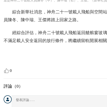
這是神舟二十號航天員陳冬（中）、陳中瑞（右）、王傑。（新華社
綜合新華社消息，神舟二十一號載人飛船與空間
員陳冬、陳中瑞、王傑將踏上回家之路。
經綜合評估，神舟二十號載人飛船返回艙舷窗玻
不滿足載人安全返回的放行條件，將繼續留軌開展相關
0
評論（
0
）