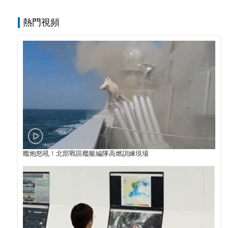
熱門視頻
艦炮怒吼！北部戰區艦艇編隊高燃訓練現場