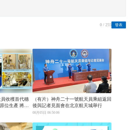
0
/ 255
發表
（有片）神舟二十一號航天員乘組返回
位生產 將二
後與記者見面會在北京航天城舉行
08月05日 06:50:06