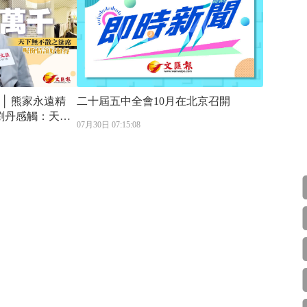
 │ 熊家永遠精
二十屆五中全會10月在北京召開
 劉丹感觸：天下
07月30日 07:15:08