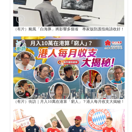
（有片）颱風「白海豚」將影響多個省 專家版防護指南請收好！
（有片）街訪｜月入10萬在港算「窮人」？港人每月收支大揭秘！