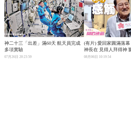
神二十三「出差」滿60天 航天員完成
(有片) 愛回家圓滿落幕
多項實驗
神長在 見得人拜得神
無不散之筵席
07月26日 20:23:59
08月06日 10:19:54