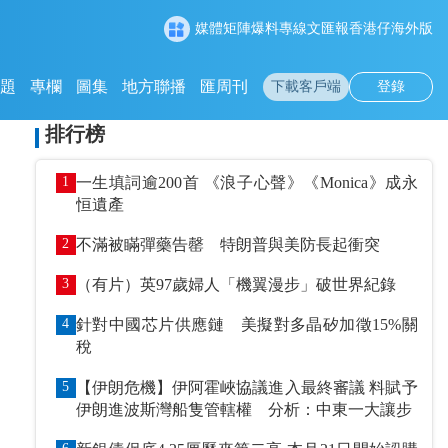
媒體矩陣
爆料專線
文匯報
香港仔
海外版
專題
專欄
圖集
地方聯播
匯周刊
下載客戶端
登錄
排行榜
1
一生填詞逾200首 《浪子心聲》《Monica》成永
恒遺產
2
不滿被瞞彈藥告罄 特朗普與美防長起衝突
3
（有片）英97歲婦人「機翼漫步」破世界紀錄
4
針對中國芯片供應鏈 美擬對多晶矽加徵15%關
稅
5
【伊朗危機】伊阿霍峽協議進入最終審議 料賦予
伊朗進波斯灣船隻管轄權 分析：中東一大讓步