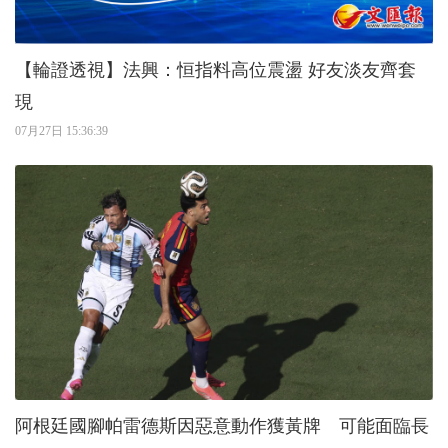
【輪證透視】法興：恒指料高位震盪 好友淡友齊套
現
07月27日 15:36:39
阿根廷國腳帕雷德斯因惡意動作獲黃牌 可能面臨長