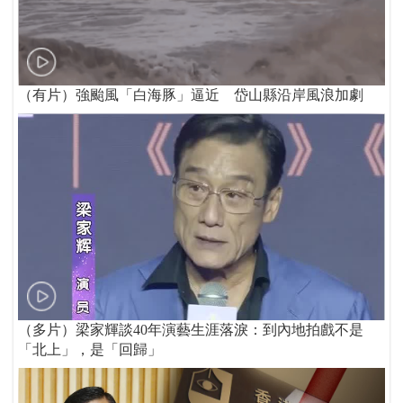
（有片）強颱風「白海豚」逼近 岱山縣沿岸風浪加劇
（多片）梁家輝談40年演藝生涯落淚：到內地拍戲不是
「北上」，是「回歸」