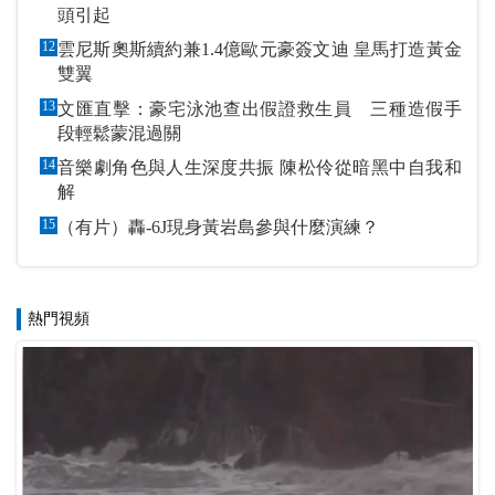
頭引起
12
雲尼斯奧斯續約兼1.4億歐元豪簽文迪 皇馬打造黃金
雙翼
13
文匯直擊：豪宅泳池查出假證救生員 三種造假手
段輕鬆蒙混過關
14
音樂劇角色與人生深度共振 陳松伶從暗黑中自我和
解
15
（有片）轟-6J現身黃岩島參與什麼演練？
熱門視頻