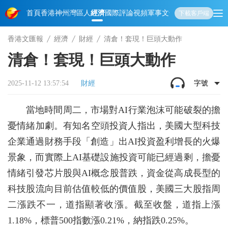
首頁
香港
神州
灣區人
經濟
國際
評論
視頻
軍事
文化
娛樂
生活
教育
體
下載客戶端
香港文匯報
經濟
財經
清倉！套現！巨頭大動作
清倉！套現！巨頭大動作
2025-11-12 13:57:54
財經
字號
當地時間周二，市場對AI行業泡沫可能破裂的擔
憂情緒加劇。有知名空頭投資人指出，美國大型科技
企業通過財務手段「創造」出AI投資盈利增長的火爆
景象，而實際上AI基礎設施投資可能已經過剩，擔憂
情緒引發芯片股與AI概念股普跌，資金從高成長型的
科技股流向目前估值較低的價值股，美國三大股指周
二漲跌不一，道指顯著收漲。截至收盤，道指上漲
1.18%，標普500指數漲0.21%，納指跌0.25%。