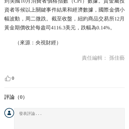
到美國10月消費者價格指數（CPI）數據。貴金屬投
資者等候以上關鍵事件結果和經濟數據，國際金價小
幅波動，周二微跌。截至收盤，紐約商品交易所12月
黃金期價收於每盎司4116.3美元，跌幅為0.14%。
（來源：央視財經）
責任編輯：
孫佳藝
0
評論（
0
）