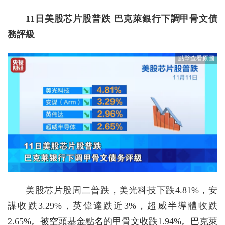
11日美股芯片股普跌 巴克萊銀行下調甲骨文債
務評級
美股芯片股周二普跌，美光科技下跌4.81%，安
謀收跌3.29%，英偉達跌近3%，超威半導體收跌
2.65%。被空頭基金點名的甲骨文收跌1.94%。巴克萊