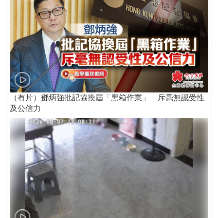
（有片）鄧炳強批記協換屆「黑箱作業」 斥毫無認受性
及公信力