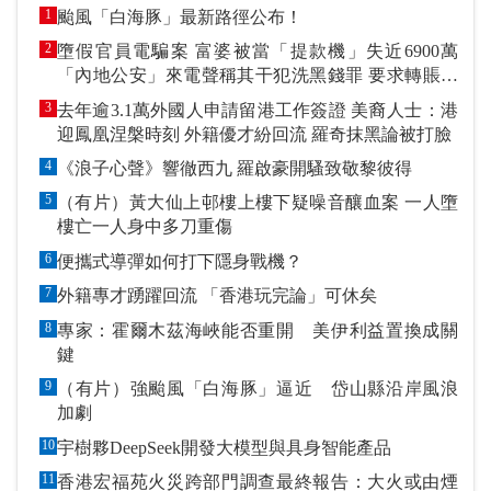
1
颱風「白海豚」最新路徑公布！
2
墮假官員電騙案 富婆被當「提款機」失近6900萬
「內地公安」來電聲稱其干犯洗黑錢罪 要求轉賬到
指定戶口作「保證金」
3
去年逾3.1萬外國人申請留港工作簽證 美裔人士：港
迎鳳凰涅槃時刻 外籍優才紛回流 羅奇抹黑論被打臉
4
《浪子心聲》響徹西九 羅啟豪開騷致敬黎彼得
5
（有片）黃大仙上邨樓上樓下疑噪音釀血案 一人墮
樓亡一人身中多刀重傷
6
便攜式導彈如何打下隱身戰機？
7
外籍專才踴躍回流 「香港玩完論」可休矣
8
專家：霍爾木茲海峽能否重開 美伊利益置換成關
鍵
9
（有片）強颱風「白海豚」逼近 岱山縣沿岸風浪
加劇
10
宇樹夥DeepSeek開發大模型與具身智能產品
11
香港宏福苑火災跨部門調查最終報告：大火或由煙