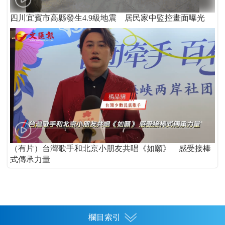
四川宜賓市高縣發生4.9級地震 居民家中監控畫面曝光
（有片）台灣歌手和北京小朋友共唱《如願》 感受接棒
式傳承力量
欄目索引