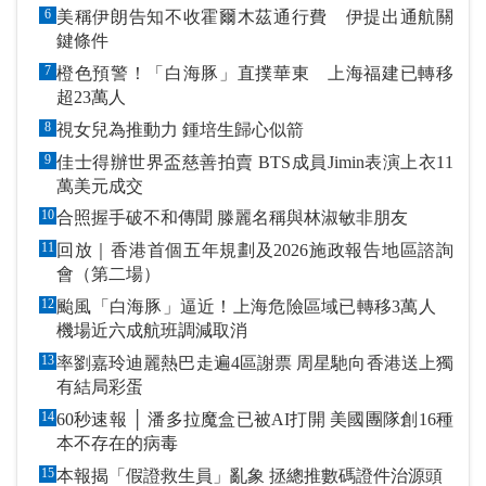
6
美稱伊朗告知不收霍爾木茲通行費 伊提出通航關
鍵條件
7
橙色預警！「白海豚」直撲華東 上海福建已轉移
超23萬人
8
視女兒為推動力 鍾培生歸心似箭
9
佳士得辦世界盃慈善拍賣 BTS成員Jimin表演上衣11
萬美元成交
10
合照握手破不和傳聞 滕麗名稱與林淑敏非朋友
11
回放｜香港首個五年規劃及2026施政報告地區諮詢
會（第二場）
12
颱風「白海豚」逼近！上海危險區域已轉移3萬人
機場近六成航班調減取消
13
率劉嘉玲迪麗熱巴走遍4區謝票 周星馳向香港送上獨
有結局彩蛋
14
60秒速報 │ 潘多拉魔盒已被AI打開 美國團隊創16種
本不存在的病毒
15
本報揭「假證救生員」亂象 拯總推數碼證件治源頭