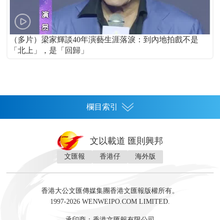
（多片）梁家輝談40年演藝生涯落淚：到內地拍戲不是
「北上」，是「回歸」
欄目索引
首頁
文以載道 匯則興邦
香港
文匯報
香港仔
海外版
神州
灣區生活
灣區企業
灣區文化
灣區旅遊
灣區人
灣區人才
灣區政策
灣區服務易
經濟
財經
地產
投資
財評
數字經濟
經湋論
香港大公文匯傳媒集團香港文匯報版權所有。
國際
1997-2026 WENWEIPO.COM LIMITED.
評論
社評
評論
快評
來論
視頻
新聞
訪談
直播
經湋論
承印商：香港文匯報有限公司