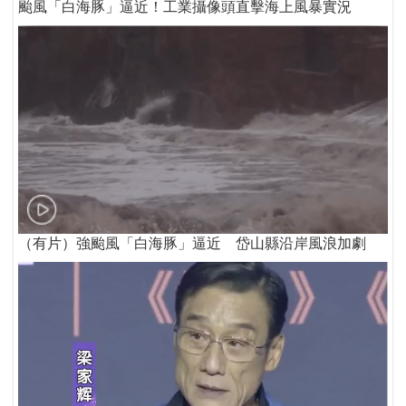
颱風「白海豚」逼近！工業攝像頭直擊海上風暴實況
（有片）強颱風「白海豚」逼近 岱山縣沿岸風浪加劇