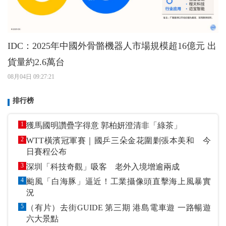
IDC：2025年中國外骨骼機器人市場規模超16億元 出
貨量約2.6萬台
08月04日 09:27:21
排行榜
1
獲馬國明讚疊字得意 郭柏妍澄清非「綠茶」
2
WTT橫濱冠軍賽｜國乒三朵金花圍剿張本美和 今
日賽程公布
3
深圳「科技奇觀」吸客 老外入境增逾兩成
4
颱風「白海豚」逼近！工業攝像頭直擊海上風暴實
況
5
（有片）去街GUIDE 第三期 港島電車遊 一路暢遊
六大景點