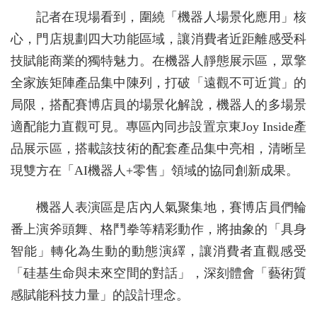
記者在現場看到，圍繞「機器人場景化應用」核
心，門店規劃四大功能區域，讓消費者近距離感受科
技賦能商業的獨特魅力。在機器人靜態展示區，眾擎
全家族矩陣產品集中陳列，打破「遠觀不可近賞」的
局限，搭配賽博店員的場景化解說，機器人的多場景
適配能力直觀可見。專區內同步設置京東Joy Inside產
品展示區，搭載該技術的配套產品集中亮相，清晰呈
現雙方在「AI機器人+零售」領域的協同創新成果。
機器人表演區是店內人氣聚集地，賽博店員們輪
番上演斧頭舞、格鬥拳等精彩動作，將抽象的「具身
智能」轉化為生動的動態演繹，讓消費者直觀感受
「硅基生命與未來空間的對話」，深刻體會「藝術質
感賦能科技力量」的設計理念。