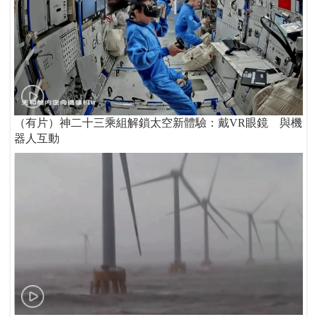
（有片）神二十三乘組解鎖太空新體驗：戴VR眼鏡 與機
器人互動