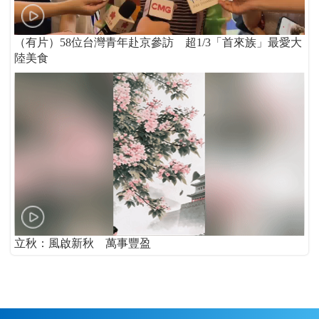
（有片）58位台灣青年赴京參訪 超1/3「首來族」最愛大
陸美食
立秋：風啟新秋 萬事豐盈