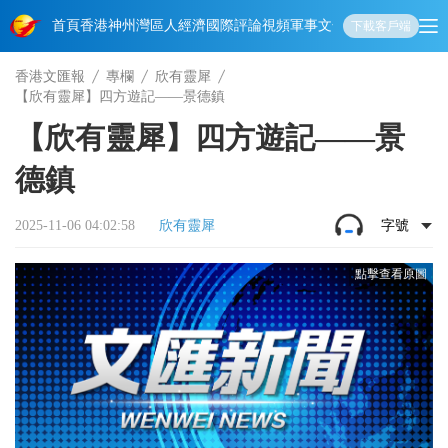
首頁
香港
神州
灣區人
經濟
國際
評論
視頻
軍事
文化
娛樂
生活
教育
體
下載客戶端
香港文匯報
專欄
欣有靈犀
【欣有靈犀】四方遊記——景德鎮
【欣有靈犀】四方遊記——景
德鎮
2025-11-06 04:02:58
欣有靈犀
字號