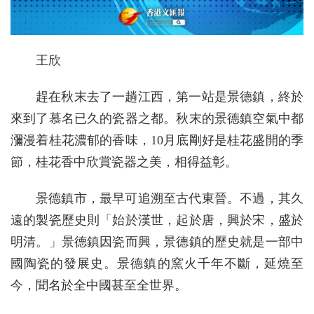
王欣
趕在秋末去了一趟江西，第一站是景德鎮，終於
來到了慕名已久的瓷器之都。秋末的景德鎮空氣中都
瀰漫着桂花濃郁的香味，10月底剛好是桂花盛開的季
節，桂花香中欣賞瓷器之美，相得益彰。
景德鎮市，最早可追溯至古代東晉。不過，其久
遠的製瓷歷史則「始於漢世，起於唐，興於宋，盛於
明清。」景德鎮因瓷而興，景德鎮的歷史就是一部中
國陶瓷的發展史。景德鎮的窯火千年不斷，延燒至
今，聞名於全中國甚至全世界。