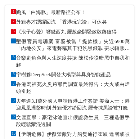
1
颱風「白海豚」最新路徑公布！
2
外籍專才踴躍回流 「香港玩完論」可休矣
3
《浪子心聲》響徹西九 羅啟豪開騷致敬黎彼得
4
墮假官員電騙案 富婆被當「提款機」失近6900萬
「內地公安」來電聲稱其干犯洗黑錢罪 要求轉賬到
指定戶口作「保證金」
5
音樂劇角色與人生深度共振 陳松伶從暗黑中自我和
解
6
宇樹夥DeepSeek開發大模型與具身智能產品
7
香港宏福苑火災跨部門調查最終報告：大火或由煙
頭引起
8
去年逾3.1萬外國人申請留港工作簽證 美裔人士：港
迎鳳凰涅槃時刻 外籍優才紛回流 羅奇抹黑論被打臉
9
文匯直擊：豪宅泳池查出假證救生員 三種造假手
段輕鬆蒙混過關
10
【伊朗危機】伊擬禁敵對方船隻通行霍峽 違者或被