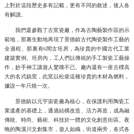
上對於這段歷史多有記載，更有不同的敘述，後人各
有解讀。
我們還參觀了古窯瓷廠，作為古陶藝製作區的示
範地，那裏生動地再現了景德鎮古代陶瓷製作工藝的
全過程。那裏有6間古坯房，為珍貴的中國古代工業
建築實例。坯房內，工人們以傳統的手工製瓷工藝操
作，妙手神工讓遊人驚嘆不已。廠內還有一座古樸高
大的名式鎮窯，此窯以松柴這種珍貴的木材為燃料，
據說一年只燒一次。
景德鎮以元宇宙瓷廠為核心，在保護利用陶瓷工
業遺產的基礎上，通過結構改造、活力再造，成為融
傳統、時尚、藝術、科技於一體的文化創意街區。夜
晚的陶溪川文創集市，遊人如織，街道兩旁，各式各