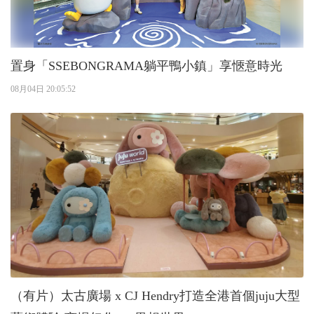
置身「SSEBONGRAMA躺平鴨小鎮」享愜意時光
08月04日 20:05:52
（有片）太古廣場 x CJ Hendry打造全港首個juju大型