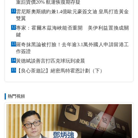
重罰貨價20% 航運恢復期存疑
11
雲尼斯奧斯續約兼1.4億歐元豪簽文迪 皇馬打造黃金
雙翼
12
專家：霍爾木茲海峽能否重開 美伊利益置換成關
鍵
13
羅奇抹黑論被打臉！去年逾3.1萬外國人申請留港工
作簽證
14
黃德斌談善言打匹克球玩到凌晨
15
【良心茶遊記】絕密馬特霍恩計劃（下）
熱門視頻