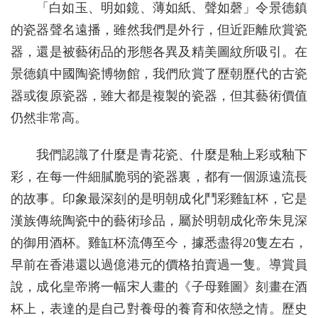
「白如玉、明如鏡、薄如紙、聲如磬」令景德鎮
的瓷器聲名遠播，雖然我們是外行，但近距離欣賞瓷
器，還是被藝術品的形態各異及精美圖紋所吸引。在
景德鎮中國陶瓷博物館，我們欣賞了歷朝歷代的古瓷
器或復原瓷器，雖大都是複製的瓷器，但其藝術價值
仍然非常高。
我們認識了什麼是青花瓷、什麼是釉上彩或釉下
彩，在每一件細膩脆弱的瓷器裏，都有一個源遠流長
的故事。印象最深刻的是明朝成化鬥彩雞缸杯，它是
漢族傳統陶瓷中的藝術珍品，屬於明朝成化帝朱見深
的御用酒杯。雞缸杯流傳至今，據悉盡得20隻左右，
早前在香港還以過億港元的價格拍賣過一隻。導賞員
說，成化皇帝將一幅宋人畫的《子母雞圖》刻畫在酒
杯上，表達的是自己對養母的養育和依戀之情。歷史