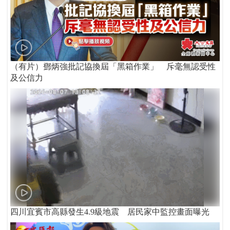
（有片）鄧炳強批記協換屆「黑箱作業」 斥毫無認受性
及公信力
四川宜賓市高縣發生4.9級地震 居民家中監控畫面曝光