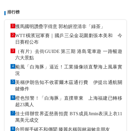
排行榜
1
獲馬國明讚疊字得意 郭柏妍澄清非「綠茶」
2
WTT橫濱冠軍賽｜國乒三朵金花圍剿張本美和 今
日賽程公布
3
（有片）去街GUIDE 第三期 港島電車遊 一路暢遊
六大景點
4
颱風「白海豚」逼近！工業攝像頭直擊海上風暴實
況
5
美稱伊朗告知不收霍爾木茲通行費 伊提出通航關
鍵條件
6
橙色預警！「白海豚」直撲華東 上海福建已轉移
超23萬人
7
佳士得辦世界盃慈善拍賣 BTS成員Jimin表演上衣11
萬美元成交
8
合照握手破不和傳聞 滕麗名稱與林淑敏非朋友