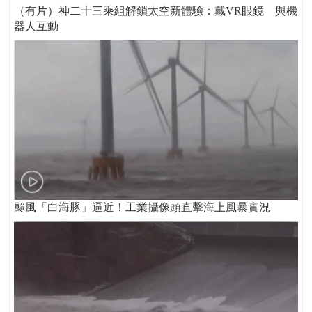
（有片）神二十三乘組解鎖太空新體驗：戴VR眼鏡 與機
器人互動
颱風「白海豚」逼近！工業攝像頭直擊海上風暴實況