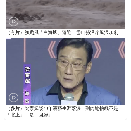
（有片）強颱風「白海豚」逼近 岱山縣沿岸風浪加劇
（多片）梁家輝談40年演藝生涯落淚：到內地拍戲不是
「北上」，是「回歸」