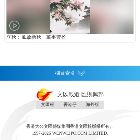
立秋：風啟新秋 萬事豐盈
欄目索引
首頁
文以載道 匯則興邦
香港
文匯報
香港仔
海外版
神州
灣區生活
灣區企業
灣區文化
灣區旅遊
灣區人
灣區人才
灣區政策
灣區服務易
經濟
財經
地產
投資
財評
數字經濟
經湋論
香港大公文匯傳媒集團香港文匯報版權所有。
國際
1997-2026 WENWEIPO.COM LIMITED.
評論
社評
評論
快評
來論