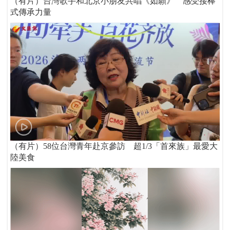
（有片）台灣歌手和北京小朋友共唱《如願》 感受接棒
式傳承力量
（有片）58位台灣青年赴京參訪 超1/3「首來族」最愛大
陸美食