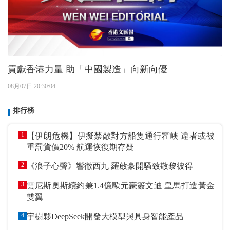
貢獻香港力量 助「中國製造」向新向優
08月07日 20:30:04
排行榜
1
【伊朗危機】伊擬禁敵對方船隻通行霍峽 違者或被
重罰貨價20% 航運恢復期存疑
2
《浪子心聲》響徹西九 羅啟豪開騷致敬黎彼得
3
雲尼斯奧斯續約兼1.4億歐元豪簽文迪 皇馬打造黃金
雙翼
4
宇樹夥DeepSeek開發大模型與具身智能產品