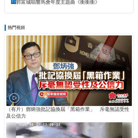
15
郭富城唱響馬會年度主題曲《衝衝衝》
熱門視頻
（有片）鄧炳強批記協換屆「黑箱作業」 斥毫無認受性
及公信力