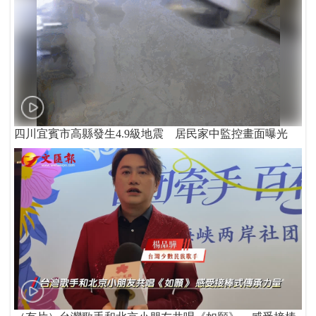
四川宜賓市高縣發生4.9級地震 居民家中監控畫面曝光