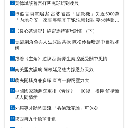
5
黃德斌談善言打匹克球玩到凌晨
6
墮假官員電騙案 富婆被當「提款機」失近6900萬
「內地公安」來電聲稱其干犯洗黑錢罪 要求轉賬到
指定戶口作「保證金」
7
【良心茶遊記】絕密馬特霍恩計劃（下）
8
音樂劇角色與人生深度共振 陳松伶從暗黑中自我和
解
9
跟着《主角》遊陝西 聽原生秦腔感受關中風情
10
南美盟友護航 阿根廷足總力撐恩芬天奴
11
農夫開騷身兼多職 直言一腳踢壓力大
12
中國國家話劇院重排《青蛇》 「00後」接棒 解構新
式人間情愛
13
外籍專才踴躍回流 「香港玩完論」可休矣
14
陝西擁九千餘項非遺