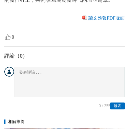
的新征程上，共同譜寫屬於新時代的灣區篇章。
讀文匯報PDF版面
0
評論（
0
）
0
/ 255
發表
相關推薦