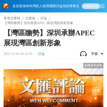
首頁
香港
神州
灣區人
經濟
國際
評論
視頻
軍事
文化
娛樂
生活
教育
體
下載客戶端
香港文匯報
文匯報
評論
【灣區瞻勢】深圳承辦APEC 展現灣區創新形象
【灣區瞻勢】深圳承辦APEC
展現灣區創新形象
2025-11-05 04:24:45
評論
字號