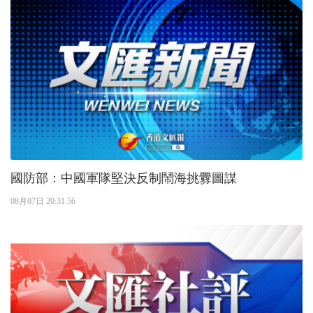
國防部：中國軍隊堅決反制鬧海挑釁圖謀
08月07日 20:31:56