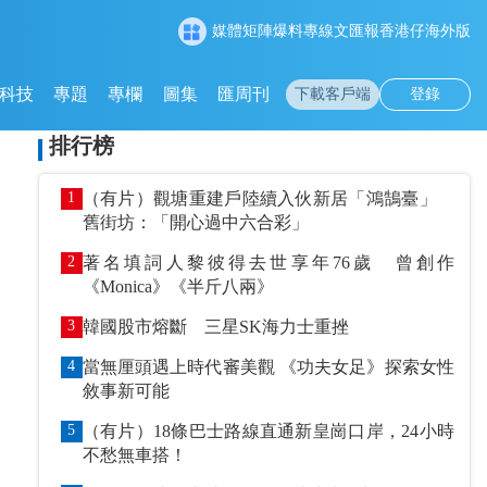
媒體矩陣
爆料專線
文匯報
香港仔
海外版
科技
專題
專欄
圖集
匯周刊
下載客戶端
登錄
排行榜
1
（有片）觀塘重建戶陸續入伙新居「鴻鵠臺」
舊街坊：「開心過中六合彩」
2
著名填詞人黎彼得去世享年76歲 曾創作
《Monica》《半斤八兩》
3
韓國股市熔斷 三星SK海力士重挫
4
當無厘頭遇上時代審美觀 《功夫女足》探索女性
敘事新可能
5
（有片）18條巴士路線直通新皇崗口岸，24小時
不愁無車搭！