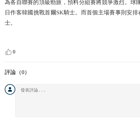
為各自聯賽的頂級勁旅，預料分組賽將競爭激烈。球隊將於
日作客韓國挑戰首爾SK騎士。而首個主場賽事則安排
士。
0
評論（
0
）