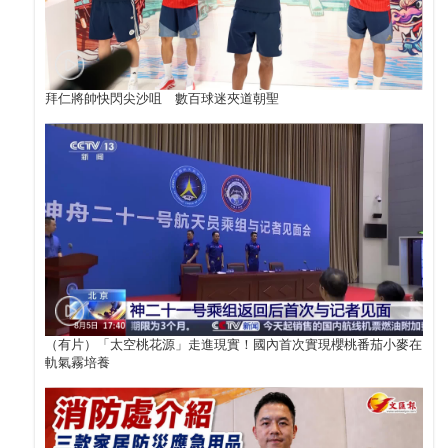
拜仁將帥快閃尖沙咀 數百球迷夾道朝聖
（有片）「太空桃花源」走進現實！國內首次實現櫻桃番茄小麥在
軌氣霧培養