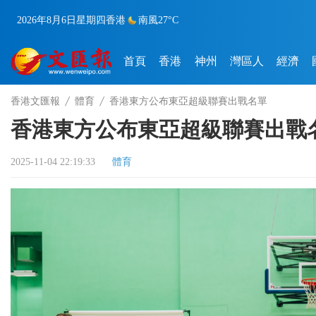
2026年8月6日
星期四
香港
南風
27°C
首頁
香港
神州
灣區人
經濟
香港文匯報
體育
香港東方公布東亞超級聯賽出戰名單
香港東方公布東亞超級聯賽出戰
2025-11-04 22:19:33
體育