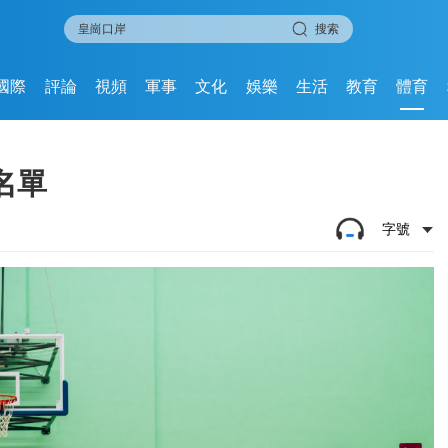
搜索
國際
評論
視頻
軍事
文化
娛樂
生活
教育
體育
名單
字號