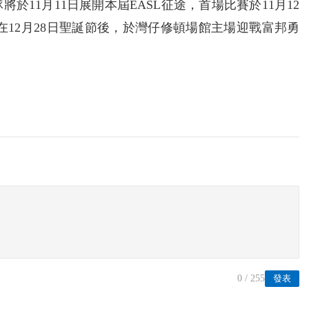
11月11日展開本屆EASL征途，首場比賽於11月12
在12月28日聖誕節後，於灣仔修頓場館主場迎戰富邦勇
0
/ 255
發表