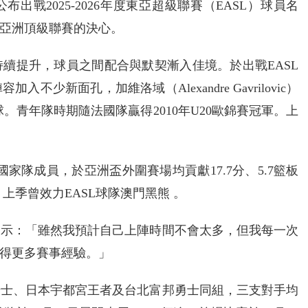
出戰2025-2026年度東亞超級聯賽（EASL）球員名
亞洲頂級聯賽的決心。
續提升，球員之間配合與默契漸入佳境。於出戰EASL
新面孔，加維洛域（Alexandre Gavrilovic）
球。青年隊時期隨法國隊贏得2010年U20歐錦賽冠軍。上
斯坦國家隊成員，於亞洲盃外圍賽場均貢獻17.7分、5.7籃板
上季曾效力EASL球隊澳門黑熊 。
表示：「雖然我預計自己上陣時間不會太多，但我每一次
得更多賽事經驗。」
騎士、日本宇都宮王者及台北富邦勇士同組，三支對手均