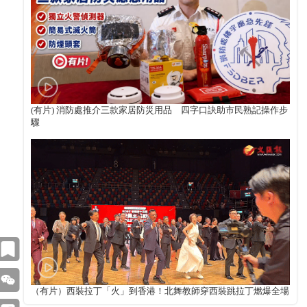
(有片) 消防處推介三款家居防災用品 四字口訣助市民熟記操作步
驟
（有片）西裝拉丁「火」到香港！北舞教師穿西裝跳拉丁燃爆全場