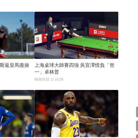
斯返皇馬復操
上海桌球大師賽四強 吳宜澤惜負「世
一」卓林普
08月01日 11:16:59