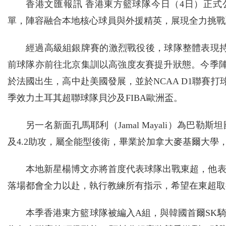
香港文匯報訊 香港東方籃球隊今日（4日）正式公布
單，陣容融合本地核心球員與外援精英，展現全力挑戰
經過高級組銀牌賽的激烈戰役後，球隊整體表現持
前球隊亦前往北京集訓以高強度友賽提升狀態。今季陣容加入不少
於法國出生，高中赴美國發展，並於NCAA D1聯賽打
季效力土耳其超聯球隊貝沙及FIBA歐洲盃。
另一名新面孔馬耶利（Jamal Mayali）為巴勒
及4.2助攻，屬全能型後衛，畢業於加拿大麥基爾大學，
本地新星楊博文亦將首度代表球隊出戰東超，他
落場都會全力以赴，執行教練所有指示，希望在東超取
本季香港東方籃球隊被編入A組，與韓國首爾SK