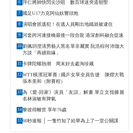
6
拜仁將帥快閃尖沙咀 數百球迷夾道朝聖
7
國足U17力克阿仙奴響頭炮
8
演唱會抓逃犯！在逃人員剛出地鐵就被逮住
9
河套跨河連接橋最後一段合龍 港深創科融合提速
10
劉佩玥澄清男藝人黑名單非屬實 阮浩棕何沛珈大
方談「再續前緣」
11
卡牌陀螺熱潮 周末好去處淘珍藏
12
WTT橫濱冠軍賽 | 國乒女單全員告捷 陳熠大戰
張本美和（附賽程）
13
為《愛·回家》演員「友誼」解畫 單立文指滕麗
名林淑敏有脾氣
14
黎彼得離世 享年76歲
15
60秒速報 │ 一隻竹知了給華為上了一堂公關課