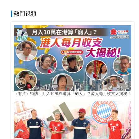
熱門視頻
（有片）街訪｜月入10萬在港算「窮人」？港人每月收支大揭秘！