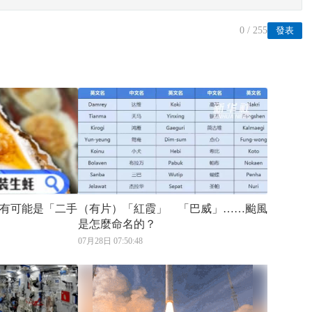
0
/ 255
發表
有可能是「二手
（有片）「紅霞」 「巴威」……颱風
是怎麼命名的？
07月28日 07:50:48