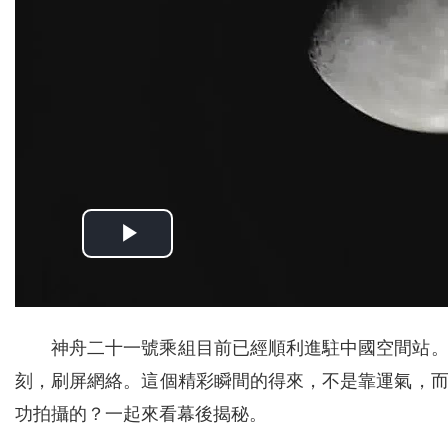
神舟二十一號乘組目前已經順利進駐中國空間站
刻，刷屏網絡。這個精彩瞬間的得來，不是靠運氣，
功拍攝的？一起來看幕後揭秘。