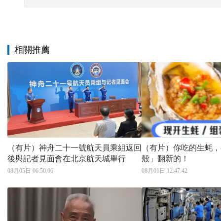
相關推薦
（有片）神舟二十一號航天員乘組返回
（有片）你吃的生蚝，
後與記者見面會在北京航天城舉行
殼」翻新的！
08月05日 06:50:06
08月01日 12:47:42