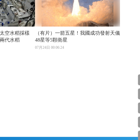
成太空水稻採樣
（有片）一箭五星！我國成功發射天儀
兩代水稻
48星等5顆衛星
07月24日 00:06:24