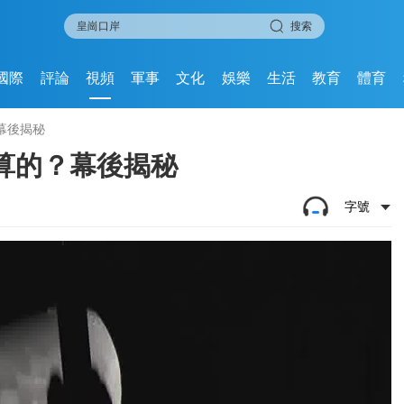
搜索
國際
評論
視頻
軍事
文化
娛樂
生活
教育
體育
幕後揭秘
算的？幕後揭秘
字號