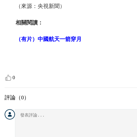
（來源：央視新聞）
相關閱讀：
（有片）中國航天一箭穿月
0
評論（
0
）