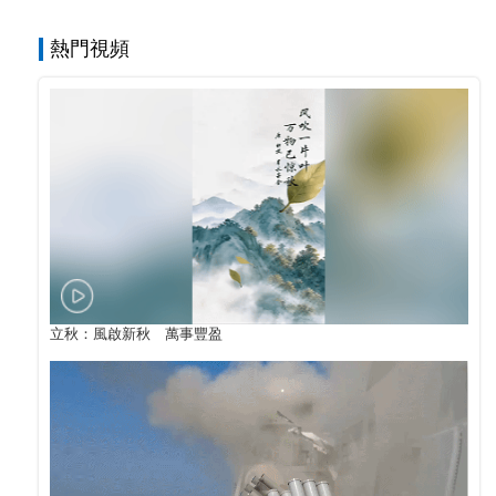
熱門視頻
立秋：風啟新秋 萬事豐盈