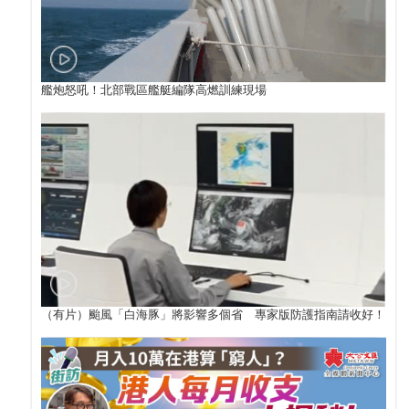
艦炮怒吼！北部戰區艦艇編隊高燃訓練現場
（有片）颱風「白海豚」將影響多個省 專家版防護指南請收好！