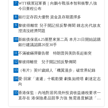
7
WTT橫濱冠軍賽｜向鵬今戰張本智和衝擊八強
今日賽程公布
8
銀行定存四大優勢 資金及存期選擇多
9
黎彼得離世 兒子開記招反擊傳聞 鍾志光代故友
澄清沒經濟問題
10
新銀債保底4.25厘歷來第二高 本月21日開始認購
銀行建議認購20至30手
11
不滿被瞞彈藥告罄 特朗普與美防長起衝突
12
黎彼得離世 兒子開記招反擊傳聞
13
（有片）英97歲婦人「機翼漫步」破世界紀錄
14
愛·回家「速遞」十載歡樂 劇集如燈塔 劇迷定志
向
15
香港保監：內地對居民境外投資收益繳稅要求一
直存在 港保險產品競爭力強 無需過度解讀「保
單稅」