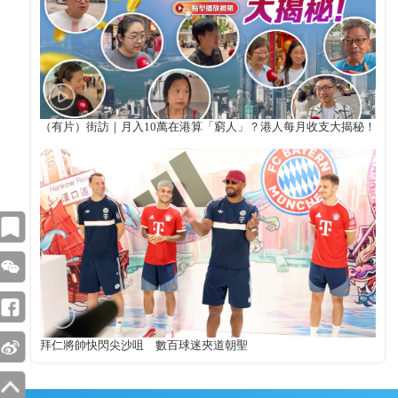
（有片）街訪｜月入10萬在港算「窮人」？港人每月收支大揭秘！
拜仁將帥快閃尖沙咀 數百球迷夾道朝聖