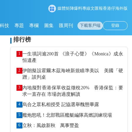
媒體矩陣
爆料專線
文匯報
香港仔
海外版
科技
專題
專欄
圖集
匯周刊
下載客戶端
登錄
排行榜
1
一生填詞逾200首 《浪子心聲》《Monica》成永
恒遺產
2
伊朗擬設霍爾木茲海峽新規瞄準美以 美國「硬
蹭」談判桌
3
內地擬對香港保單收益徵稅20% 香港保監：要
求一直存在 市場勿過度解讀
4
烏合之眾私相授受 記協選舉醜態畢露
5
艦炮怒吼！北部戰區艦艇編隊高燃訓練現場
6
立秋：風啟新秋 萬事豐盈