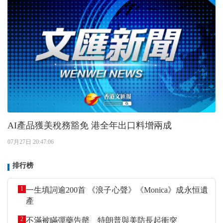
AI產品獲美稅務豁免 港全年出口料增兩成
07月27日 20:47:06
排行榜
1
一生填詞逾200首 《浪子心聲》《Monica》成永恒遺
產
2
不滿被瞞彈藥告罄 特朗普與美防長起衝突