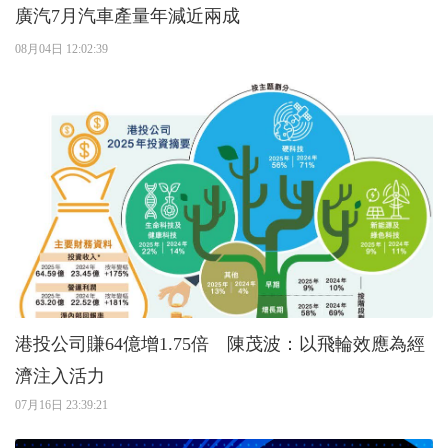
廣汽7月汽車產量年減近兩成
08月04日 12:02:39
港投公司賺64億增1.75倍 陳茂波：以飛輪效應為經
濟注入活力
07月16日 23:39:21