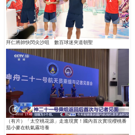
拜仁將帥快閃尖沙咀 數百球迷夾道朝聖
（有片）「太空桃花源」走進現實！國內首次實現櫻桃番
茄小麥在軌氣霧培養