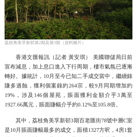
荔枝角美孚新邨第2期及第3期（資料圖片）
香港文匯報訊（記者 黃安琪） 美國聯儲局日前
宣布減息，加上息口進入下行周期，樓市氣氛已逐漸
轉好。據統計，10月至今已知二手成交當中，繼續錄
賺多過蝕，獲利個案錄約264宗，較9月同期增加約
19%，涉及146個屋苑，賬面獲利金額介乎3萬至
1927.66萬元，賬面賺幅介乎約0.12%至105.8倍。
其中，荔枝角美孚新邨3期百老匯街78號中層C室
是10月賬面賺幅最多的成交，面積1327方呎，4房1套