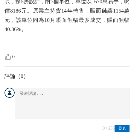
呎，採5房設計，附3個車位，單位以1670萬易手，呎
價8186元。原業主持貨14年轉售，賬面蝕讓1154萬
元，該單位同為10月賬面蝕幅最多成交，賬面蝕幅
40.86%。
0
評論（
0
）
0
/ 255
發表