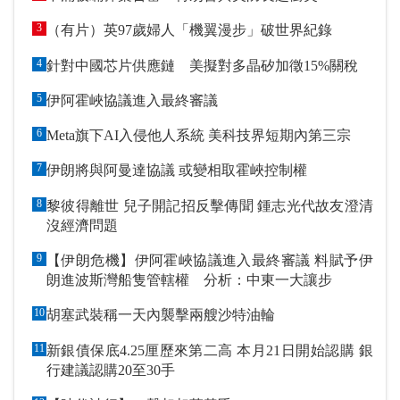
3
（有片）英97歲婦人「機翼漫步」破世界紀錄
4
針對中國芯片供應鏈 美擬對多晶矽加徵15%關稅
5
伊阿霍峽協議進入最終審議
6
Meta旗下AI入侵他人系統 美科技界短期內第三宗
7
伊朗將與阿曼達協議 或變相取霍峽控制權
8
黎彼得離世 兒子開記招反擊傳聞 鍾志光代故友澄清
沒經濟問題
9
【伊朗危機】伊阿霍峽協議進入最終審議 料賦予伊
朗進波斯灣船隻管轄權 分析：中東一大讓步
10
胡塞武裝稱一天內襲擊兩艘沙特油輪
11
新銀債保底4.25厘歷來第二高 本月21日開始認購 銀
行建議認購20至30手