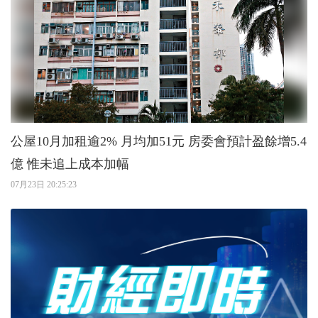
公屋10月加租逾2% 月均加51元 房委會預計盈餘增5.4
億 惟未追上成本加幅
07月23日 20:25:23