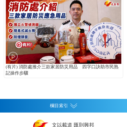
(有片) 消防處推介三款家居防災用品 四字口訣助市民熟
記操作步驟
欄目索引
首頁
文以載道 匯則興邦