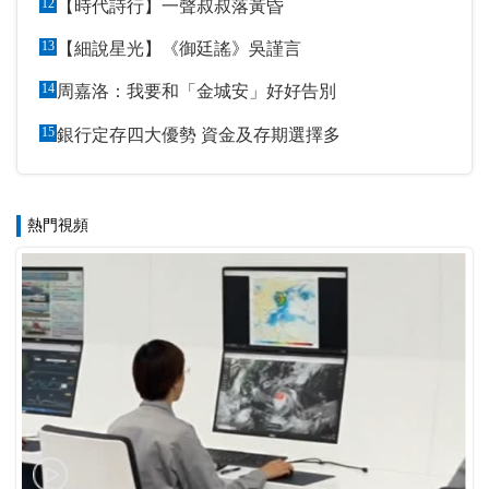
12
【時代詩行】一聲叔叔落黃昏
13
【細說星光】《御廷謠》吳謹言
14
周嘉洛：我要和「金城安」好好告別
15
銀行定存四大優勢 資金及存期選擇多
熱門視頻