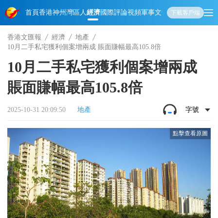
首頁
香港
神州
灣區人
經濟
國際
評論
視頻
軍事
文化
娛樂
生活
教育
體
下載客戶端
香港文匯報
經濟
地產
10月二手私宅獲利個案增兩成 賬面賺幅最高105.8倍
10月二手私宅獲利個案增兩成
賬面賺幅最高105.8倍
2025-10-31 20:09:50
地產
字號