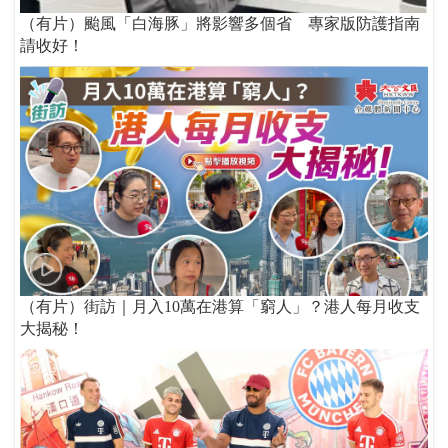
（有片）颱風「白海豚」將影響多個省 專家版防護指南
請收好！
（有片）街訪｜月入10萬在港算「窮人」？港人每月收支
大揭秘！