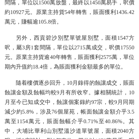
間隔，單位以1500萬放盤，最終以1450萬易手，呎價
約10927元。原業主持貨54年轉售，賬面獲利1436.42
萬元，賺幅逾105.8倍。
另外，西貢碧沙別墅單號屋別墅，面積1547方
呎，屬3房1套間隔，單位以2715萬成交，呎價17550
元。原業主持貨逾40年轉售，賬面獲利2575萬，單位
期內升值約18.4倍，為賬面獲利金額最多的單位。
隨着樓價逐步回升，10月錄得的蝕讓成交，賬面
蝕讓金額及蝕幅均較9月有所收窄。據相關統計，10
月至今已知成交中，蝕讓個案錄約97宗，較9月同期
減少約5.8%，涉及76個屋苑，帳面蝕讓金額介乎3.5
萬至1154萬元，賬面蝕幅介乎0.71%至40.86%。其
中，大埔比華利山別墅溫沙道單號屋，面積2040方