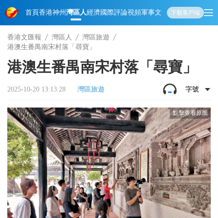
首頁
香港
神州
灣區人
經濟
國際
評論
視頻
軍事
文化
娛樂
生活
教育
體
下載客戶端
香港文匯報
灣區人
灣區旅遊
港澳生番禺南宋村落「尋寶」
港澳生番禺南宋村落「尋寶」
2025-10-20 13:13:28
灣區旅遊
字號