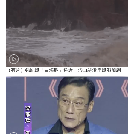
（有片）強颱風「白海豚」逼近 岱山縣沿岸風浪加劇