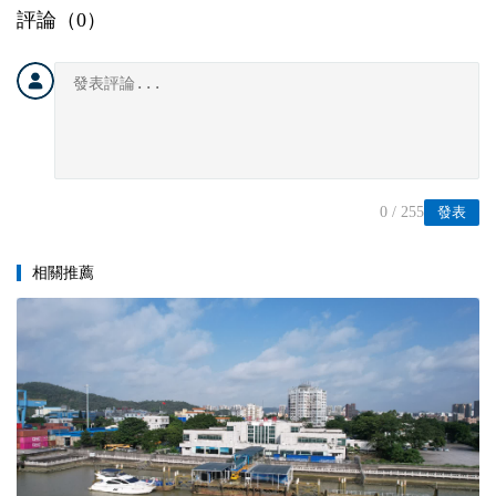
評論（
0
）
0
/ 255
發表
相關推薦