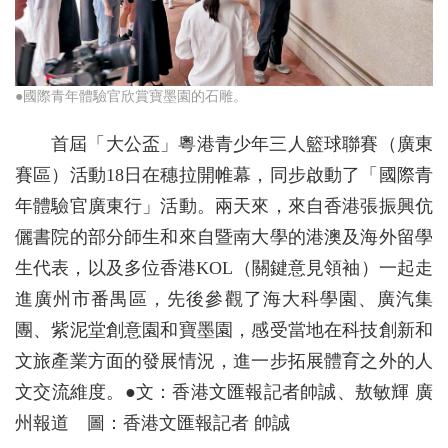
●國際青年體驗官欣賞寶墨園的石雕。
首屆「大公盃」粵港青少年三人籃球聯賽（廣東
賽區）活動18日在穗拉開帷幕，同步啟動了「國際青
年體驗官廣東行」活動。兩天來，來自香港張振興伉
儷書院的部分師生和來自暨南大學的港澳及海外留學
生代表，以及多位香港KOL（關鍵意見領袖）一起走
進廣州市番禺區，先後參觀了海大科學園、廣汽集
團、紫泥堂創意園和寶墨園，感受當地在科技創新和
文旅產業方面的發展情況，進一步拓展體育之外的人
文交流維度。●文：香港文匯報記者帥誠、敖敏輝 廣
州報道 圖：香港文匯報記者 帥誠