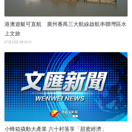
港澳遊艇可直航 廣州番禺三大航線啟航串聯灣區水
上文旅
07月23日 09:18:51
小蜂箱撬動大產業 六十村落享「甜蜜經濟」