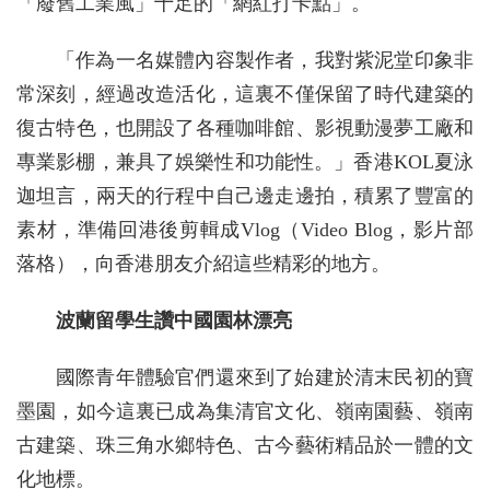
「廢舊工業風」十足的「網紅打卡點」。
「作為一名媒體內容製作者，我對紫泥堂印象非
常深刻，經過改造活化，這裏不僅保留了時代建築的
復古特色，也開設了各種咖啡館、影視動漫夢工廠和
專業影棚，兼具了娛樂性和功能性。」香港KOL夏泳
迦坦言，兩天的行程中自己邊走邊拍，積累了豐富的
素材，準備回港後剪輯成Vlog（Video Blog，影片部
落格），向香港朋友介紹這些精彩的地方。
波蘭留學生讚中國園林漂亮
國際青年體驗官們還來到了始建於清末民初的寶
墨園，如今這裏已成為集清官文化、嶺南園藝、嶺南
古建築、珠三角水鄉特色、古今藝術精品於一體的文
化地標。