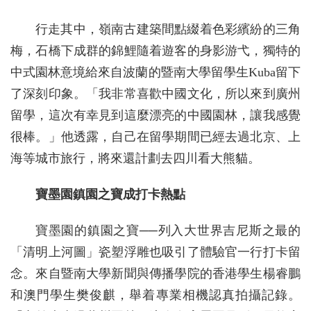
行走其中，嶺南古建築間點綴着色彩繽紛的三角
梅，石橋下成群的錦鯉隨着遊客的身影游弋，獨特的
中式園林意境給來自波蘭的暨南大學留學生Kuba留下
了深刻印象。「我非常喜歡中國文化，所以來到廣州
留學，這次有幸見到這麼漂亮的中國園林，讓我感覺
很棒。」他透露，自己在留學期間已經去過北京、上
海等城市旅行，將來還計劃去四川看大熊貓。
寶墨園鎮園之寶成打卡熱點
寶墨園的鎮園之寶──列入大世界吉尼斯之最的
「清明上河圖」瓷塑浮雕也吸引了體驗官一行打卡留
念。來自暨南大學新聞與傳播學院的香港學生楊睿鵬
和澳門學生樊俊麒，舉着專業相機認真拍攝記錄。