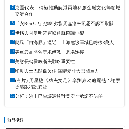
7
港區代表：積極推動皖港兩地科創金融文化等領域
交流合作
8
「安Bon CP」悲劇收場 周嘉洛林凱恩否認互取關
9
伊稱與阿曼明確霍峽通航協議框架
10
颱風「白海豚」逼近 上海危險區域已轉移3萬人
11
美軍最高將領尋求伊戰「退場途徑」
12
美財長稱霍峽漸失戰略重要性
13
印度與土巴關係欠佳 媒體憂壯大巴國軍力
14
(有片) 周星馳《功夫女足》率劉嘉玲迪麗熱巴謝票
香港版特設彩蛋
15
分析：沙土巴協議源於對美安全承諾不信任
熱門視頻