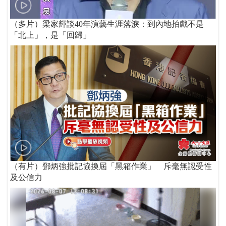
（多片）梁家輝談40年演藝生涯落淚：到內地拍戲不是
「北上」，是「回歸」
（有片）鄧炳強批記協換屆「黑箱作業」 斥毫無認受性
及公信力