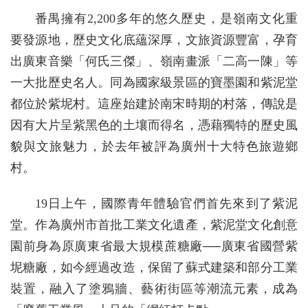
番禺擁有2,200多年的悠久歷史，是嶺南文化重
要發源地，歷史文化底蘊深厚，文旅資源豐富，孕育
出廣東音樂「何氏三傑」、嶺南畫派「二高一陳」等
一大批歷史名人。同為國家級景區的寶墨園和紫泥堂
都位於紫坭村。這座始建於南宋時期的村落，傳說是
因有大片呈紫黑色的土壤而得名，憑藉獨特的歷史風
貌與文旅魅力，於去年被評為廣州十大特色旅遊鄉
村。
19日上午，國際青年體驗官們首先來到了紫泥
堂。作為廣州市首批工業文化遺產，紫泥堂文化創意
園前身為原廣東省最大規模蔗糖廠──廣東省國營紫
坭糖廠，如今經過改造，保留了蘇式建築和部分工業
裝置，融入了塗鴉牆、藝術街區等潮流元素，成為