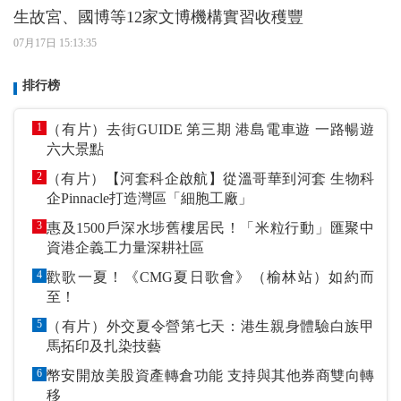
生故宮、國博等12家文博機構實習收穫豐
07月17日 15:13:35
排行榜
1
（有片）去街GUIDE 第三期 港島電車遊 一路暢遊
六大景點
2
（有片）【河套科企啟航】從溫哥華到河套 生物科
企Pinnacle打造灣區「細胞工廠」
3
惠及1500戶深水埗舊樓居民！「米粒行動」匯聚中
資港企義工力量深耕社區
4
歡歌一夏！《CMG夏日歌會》（榆林站）如約而
至！
5
（有片）外交夏令營第七天：港生親身體驗白族甲
馬拓印及扎染技藝
6
幣安開放美股資產轉倉功能 支持與其他券商雙向轉
移