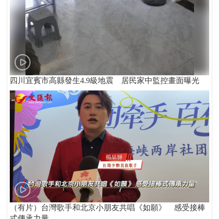
四川宜賓市高縣發生4.9級地震 居民家中監控畫面曝光
（有片）台灣歌手和北京小朋友共唱《如願》 感受接棒
式傳承力量