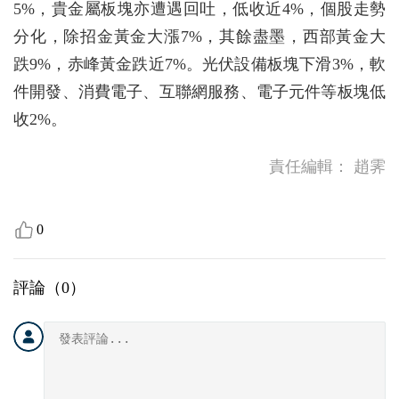
5%，貴金屬板塊亦遭遇回吐，低收近4%，個股走勢
分化，除招金黃金大漲7%，其餘盡墨，西部黃金大
跌9%，赤峰黃金跌近7%。光伏設備板塊下滑3%，軟
件開發、消費電子、互聯網服務、電子元件等板塊低
收2%。
責任編輯：
趙霁
0
評論（
0
）