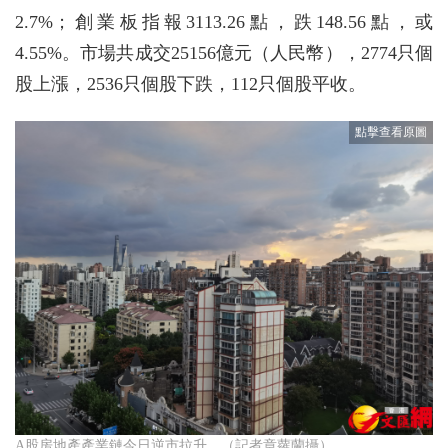
2.7%；創業板指報3113.26點，跌148.56點，或
4.55%。市場共成交25156億元（人民幣），2774只個
股上漲，2536只個股下跌，112只個股平收。
A股房地產產業鏈今日逆市拉升。（記者章蘿蘭攝）