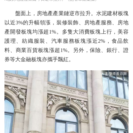
盤面上，房地產產業鏈逆市拉升。水泥建材板塊
以近3%的升幅領漲，裝修裝飾、房地產服務、房地
產開發板塊均漲超1%。多隻大消費板塊上行，美容
護理、紡織服裝、汽車服務板塊漲近2%，食品飲
料、商業百貨板塊漲超1%。另外，保險、銀行、證
券等大金融板塊亦攜手飄紅。