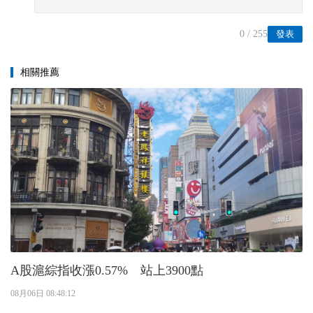
0
/ 255
發表
相關推薦
A股滬綜指收漲0.57% 站上3900點
08月06日 08:48:12