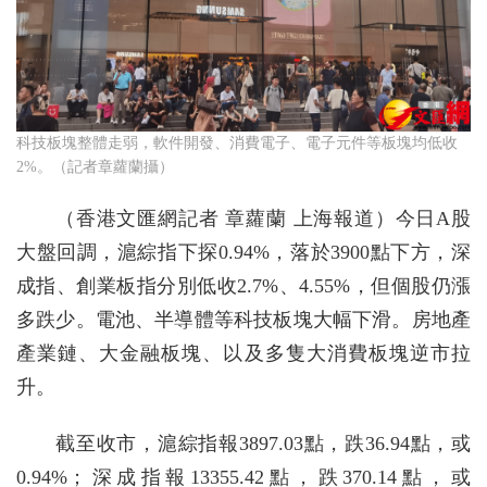
科技板塊整體走弱，軟件開發、消費電子、電子元件等板塊均低收
2%。（記者章蘿蘭攝）
（香港文匯網記者 章蘿蘭 上海報道）今日A股
大盤回調，滬綜指下探0.94%，落於3900點下方，深
成指、創業板指分別低收2.7%、4.55%，但個股仍漲
多跌少。電池、半導體等科技板塊大幅下滑。房地產
產業鏈、大金融板塊、以及多隻大消費板塊逆市拉
升。
截至收市，滬綜指報3897.03點，跌36.94點，或
0.94%；深成指報13355.42點，跌370.14點，或