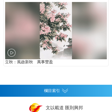
立秋：風啟新秋 萬事豐盈
欄目索引
首頁
文以載道 匯則興邦
香港