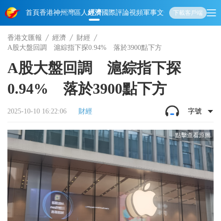
首頁
香港
神州
灣區人
經濟
國際
評論
視頻
軍事
文化
娛樂
生活
教育
體
下載客戶端
香港文匯報
經濟
財經
A股大盤回調 滬綜指下探0.94% 落於3900點下方
A股大盤回調 滬綜指下探
0.94% 落於3900點下方
2025-10-10 16:22:06
財經
字號