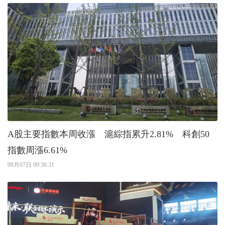
A股主要指數本周收漲 滬綜指累升2.81% 科創50
指數周漲6.61%
08月07日 09:36:31