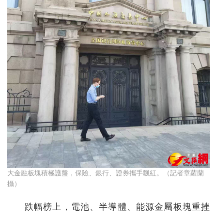
大金融板塊積極護盤，保險、銀行、證券攜手飄紅。（記者章蘿蘭
攝）
跌幅榜上，電池、半導體、能源金屬板塊重挫