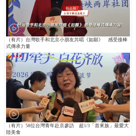
（有片）台灣歌手和北京小朋友共唱《如願》 感受接棒
式傳承力量
（有片）58位台灣青年赴京參訪 超1/3「首來族」最愛大
陸美食