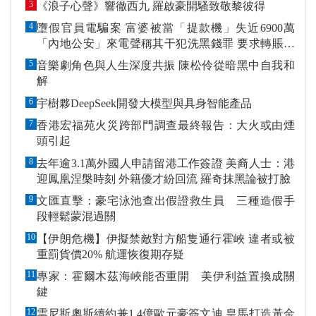
3
《浪子心聲》響徹西九 羅啟豪開騷致敬黎彼得
4
墮假官員電騙案 富婆被當「提款機」失近6900萬
「內地公安」來電聲稱其干犯洗黑錢罪 要求轉賬到
指定戶口作「保證金」
5
音樂劇角色與人生深度共振 陳松伶從暗黑中自我和
解
6
宇樹夥DeepSeek開發大模型與具身智能產品
7
香港宏福苑火災跨部門調查最終報告：大火或由煙
頭引起
8
去年逾3.1萬外國人申請留港工作簽證 美裔人士：港
迎鳳凰涅槃時刻 外籍優才紛回流 羅奇抹黑論被打臉
9
文匯直擊：豪宅泳池查出假證救生員 三種造假手
段輕鬆蒙混過關
10
【伊朗危機】伊擬禁敵對方船隻通行霍峽 違者或被
重罰貨價20% 航運恢復期存疑
11
專家：霍爾木茲海峽能否重開 美伊利益置換成關
鍵
12
雲尼斯奧斯續約兼1.4億歐元豪簽文迪 皇馬打造黃金