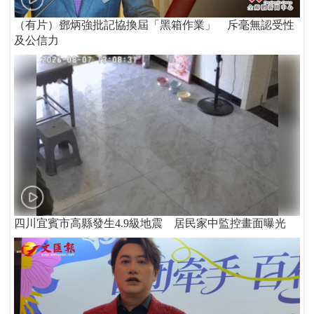
（有片）鄧炳強批記協換屆「黑箱作業」 斥毫無認受性
及公信力
四川宜賓市高縣發生4.9級地震 居民家中監控畫面曝光