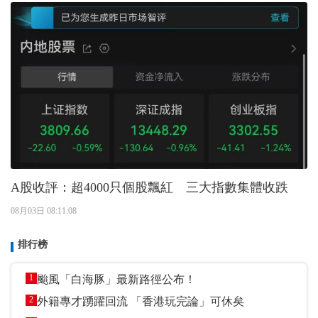
A股收評：超4000只個股飄紅 三大指數集體收跌
08月03日 08:11:08
排行榜
1
颱風「白海豚」最新路徑公布！
2
外籍專才踴躍回流 「香港玩完論」可休矣