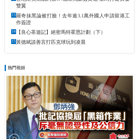
雙翼
13
羅奇抹黑論被打臉！去年逾3.1萬外國人申請留港工
作簽證
14
【良心茶遊記】絕密馬特霍恩計劃（下）
15
黃德斌談善言打匹克球玩到凌晨
熱門視頻