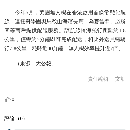
今年6月，美團無人機在香港啟用首條常態化航
線，連接科學園與馬鞍山海濱長廊，為麥當勞、必勝
客等商戶提供配送服務。該航線跨海飛行距離約1.8
公里，僅需約5分鐘即可完成配送，相比外送員需騎
行7.8公里、耗時近40分鐘，無人機效率提升近7倍。
（來源：大公報）
責任編輯：
文劼
0
評論（
0
）