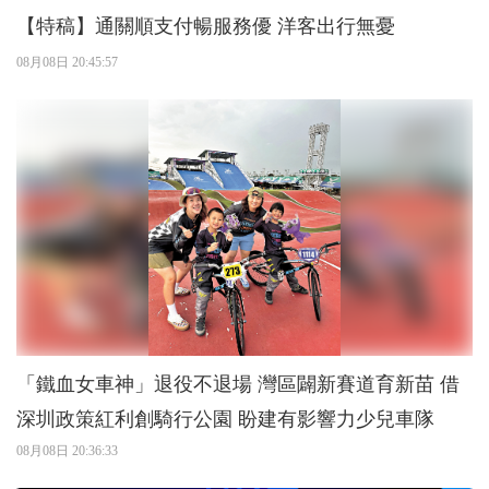
【特稿】通關順支付暢服務優 洋客出行無憂
08月08日 20:45:57
「鐵血女車神」退役不退場 灣區闢新賽道育新苗 借
深圳政策紅利創騎行公園 盼建有影響力少兒車隊
08月08日 20:36:33