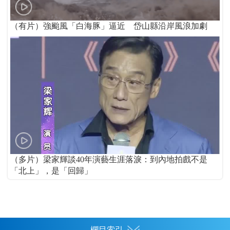
（有片）強颱風「白海豚」逼近 岱山縣沿岸風浪加劇
（多片）梁家輝談40年演藝生涯落淚：到內地拍戲不是
「北上」，是「回歸」
欄目索引