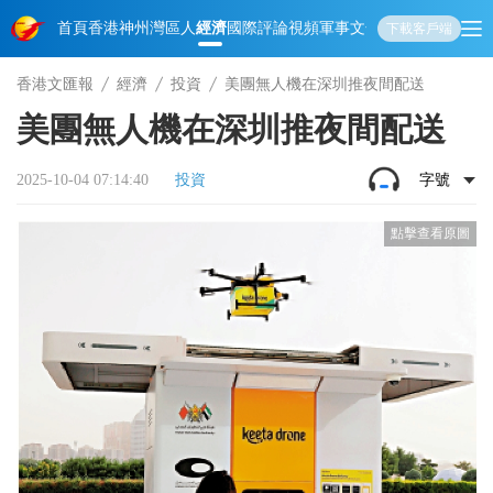
首頁
香港
神州
灣區人
經濟
國際
評論
視頻
軍事
文化
娛樂
生活
教育
體
下載客戶端
香港文匯報
經濟
投資
美團無人機在深圳推夜間配送
美團無人機在深圳推夜間配送
2025-10-04 07:14:40
投資
字號