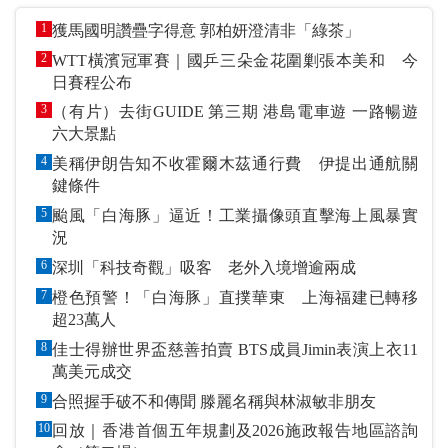
1
獲馬國明讚疊字得意 郭柏妍澄清非「綠茶」
2
WTT橫濱冠軍賽｜國乒三朵金花圍剿張本美和 今
日賽程公布
3
（有片）去街GUIDE 第三期 港島電車遊 一路暢遊
六大景點
4
美稱伊朗告知不收霍爾木茲通行費 伊提出通航關
鍵條件
5
颱風「白海豚」逼近！工業攝像頭直擊海上風暴實
況
6
深圳「科技奇觀」吸客 老外入境增逾兩成
7
橙色預警！「白海豚」直撲華東 上海福建已轉移
超23萬人
8
佳士得辦世界盃慈善拍賣 BTS成員Jimin表演上衣11
萬美元成交
9
合照握手破不和傳聞 滕麗名稱與林淑敏非朋友
10
回放｜香港首個五年規劃及2026施政報告地區諮詢