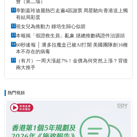
會（第二場）
11
率劉嘉玲迪麗熱巴走遍4區謝票 周星馳向香港送上獨
有結局彩蛋
12
視女兒為推動力 鍾培生歸心似箭
13
本報揭「假證救生員」亂象 拯總推數碼證件治源頭
14
60秒速報 │ 潘多拉魔盒已被AI打開 美國團隊創16種
本不存在的病毒
15
（有片）一周大漲超7%！金價為何突然上漲？背後
兩大推手
熱門視頻