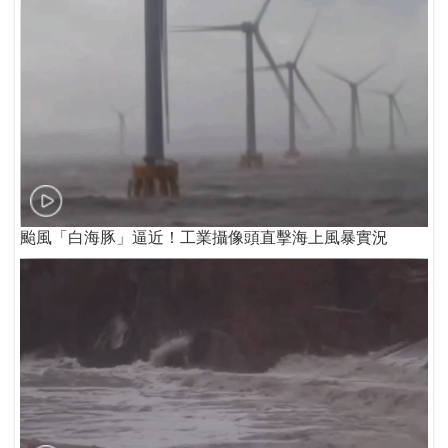
颱風「白海豚」逼近！工業攝像頭直擊海上風暴實況