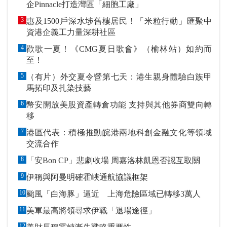
企Pinnacle打造灣區「細胞工廠」
3
惠及1500戶深水埗舊樓居民！「米粒行動」匯聚中
資港企義工力量深耕社區
4
歡歌一夏！《CMG夏日歌會》（榆林站）如約而
至！
5
（有片）外交夏令營第七天：港生親身體驗白族甲
馬拓印及扎染技藝
6
幣安開放美股資產轉倉功能 支持與其他券商雙向轉
移
7
港區代表：積極推動皖港兩地科創金融文化等領域
交流合作
8
「安Bon CP」悲劇收場 周嘉洛林凱恩否認互取關
9
伊稱與阿曼明確霍峽通航協議框架
10
颱風「白海豚」逼近 上海危險區域已轉移3萬人
11
美軍最高將領尋求伊戰「退場途徑」
12