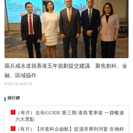
羅兵咸永道就香港五年規劃提交建議 聚焦創科、金
融、區域協作
07月27日 04:07:43
排行榜
1
（有片）去街GUIDE 第三期 港島電車遊 一路暢遊
六大景點
2
（有片）【河套科企啟航】從溫哥華到河套 生物科