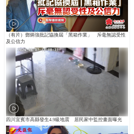
（有片）鄧炳強批記協換屆「黑箱作業」 斥毫無認受性
及公信力
四川宜賓市高縣發生4.9級地震 居民家中監控畫面曝光