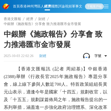
首頁
香港
神州
灣區人
經濟
國際
評論
視頻
軍事
文化
娛樂
生活
教育
體
下載客戶端
香港文匯報
經濟
財經
中銀辦《施政報告》分享會 致力推港匯市金市發展
中銀辦《施政報告》分享會 致
力推港匯市金市發展
2025-10-03 22:02:26
財經
字號
【香港文匯報訊 (記者 周紹基)】中銀香港
(2388)舉辦《行政長官2025年施政報告》專題分享
會，線上線下參與人數近700人。特首政策組組長黃
元山表示，適逢今年是國家「十四五」規劃收官，以
及「十五五」規劃謀篇佈局之年，施政報告提出的一
系列舉措，涵蓋進一步強化政府治理體系、深化改革