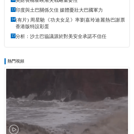
美財長稱霍峽漸失戰略重要性
13
印度與土巴關係欠佳 媒體憂壯大巴國軍力
14
(有片) 周星馳《功夫女足》率劉嘉玲迪麗熱巴謝票
香港版特設彩蛋
15
分析：沙土巴協議源於對美安全承諾不信任
熱門視頻