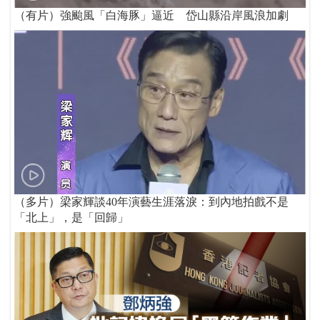
（有片）強颱風「白海豚」逼近 岱山縣沿岸風浪加劇
（多片）梁家輝談40年演藝生涯落淚：到內地拍戲不是
「北上」，是「回歸」