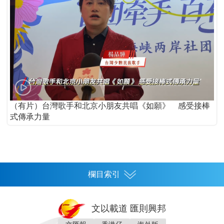
（有片）台灣歌手和北京小朋友共唱《如願》 感受接棒
式傳承力量
欄目索引
首頁
文以載道 匯則興邦
香港