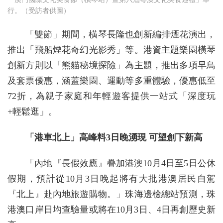
行。（受訪者供圖）
「雙節」期間，橫琴長隆也創新編排煙花演出，
推出「飛船煙花奇幻光影秀」等。港資主題樂園橫琴
創新方則以「熊貓秘境探險」為主題，推出多項早鳥
及套票優惠，涵蓋樂園、運動等多重體驗，優惠低至
72折，為親子家庭和年輕遊客提供一站式「深度玩
+輕鬆逛」。
「港車北上」高峰料3日晚湧現 可望創下新高
「內地『長假效應』疊加港澳10月4日至5日公休
假期，預計從10月3日晚起將有大批港澳居民自駕
『北上』赴內地旅遊購物。」珠海邊檢總站預測，珠
港澳口岸日均查驗量或將在10月3日、4日再創歷史新