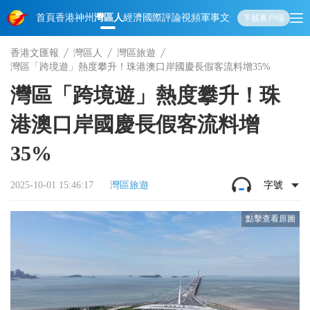
首頁
香港
神州
灣區人
經濟
國際
評論
視頻
軍事
文化
娛樂
生活
教育
體
下載客戶端
香港文匯報
灣區人
灣區旅遊
灣區「跨境遊」熱度攀升！珠港澳口岸國慶長假客流料增35%
灣區「跨境遊」熱度攀升！珠
港澳口岸國慶長假客流料增
35%
2025-10-01 15:46:17
灣區旅遊
字號