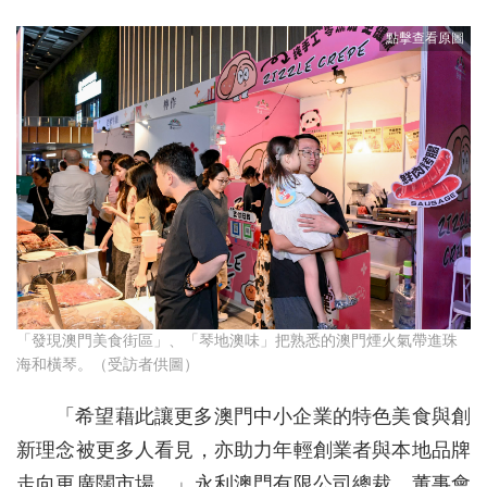
「發現澳門美食街區」、「琴地澳味」把熟悉的澳門煙火氣帶進珠
海和橫琴。（受訪者供圖）
「希望藉此讓更多澳門中小企業的特色美食與創
新理念被更多人看見，亦助力年輕創業者與本地品牌
走向更廣闊市場。」永利澳門有限公司總裁、董事會