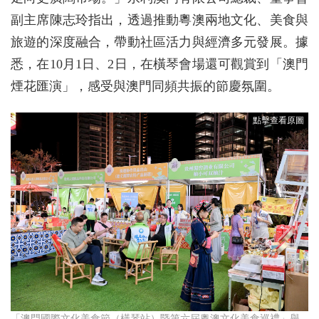
副主席陳志玲指出，透過推動粵澳兩地文化、美食與
旅遊的深度融合，帶動社區活力與經濟多元發展。據
悉，在10月1日、2日，在橫琴會場還可觀賞到「澳門
煙花匯演」，感受與澳門同頻共振的節慶氛圍。
「澳門國際文化美食節（橫琴站）暨第六屆粵澳文化美食巡禮」舉