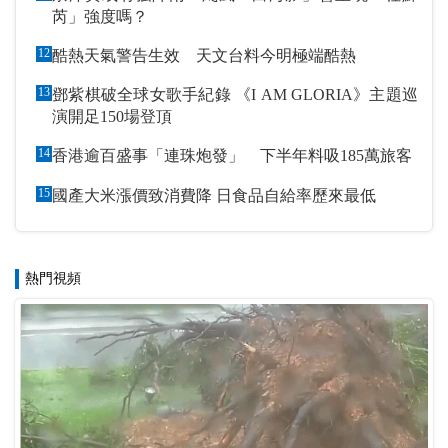
芮」強度嗎？
12
酷熱天氣警告生效 天文台料今明極端酷熱
13
鄧紫棋破全球女歌手紀錄 《I AM GLORIA》主題巡
演開足150場登頂
14
香港逾百盛事「連珠炮發」 下半年料吸185萬旅客
15
國產大米漲價致消費降 日食品自給率歷來最低
熱門視頻