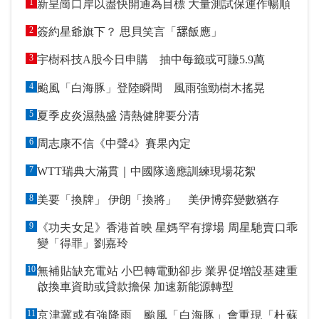
1
新皇崗口岸以盡快開通為目標 大量測試保運作暢順
2
簽約星爺旗下？ 思貝笑言「𦧲飯應」
3
宇樹科技A股今日申購 抽中每籤或可賺5.9萬
4
颱風「白海豚」登陸瞬間 風雨強勁樹木搖晃
5
夏季皮炎濕熱盛 清熱健脾要分清
6
周志康不信《中聲4》賽果內定
7
WTT瑞典大滿貫｜中國隊適應訓練現場花絮
8
美要「換牌」 伊朗「換將」 美伊博弈變數猶存
9
《功夫女足》香港首映 星媽罕有撐場 周星馳賣口乖
變「得罪」劉嘉玲
10
無補貼缺充電站 小巴轉電動卻步 業界促增設基建重
啟換車資助或貸款擔保 加速新能源轉型
11
京津冀或有強降雨 颱風「白海豚」會重現「杜蘇