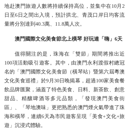
地赴澳門旅遊人數將持續保持高位，並集中在10月2
日至6日之間出入境，預計拱北、青茂口岸日均客流
量將分別達到40.3萬、11.8萬人次。
澳門國際文化美食節北上橫琴 好玩連「嗨」6天
值得關注的是，珠海在「雙節」期間將推出近
100項活動吸引遊客。其中，由澳門永利渡假村總冠
名的「澳門國際文化美食節（橫琴站）暨第六屆粵澳
文化美食巡禮」於9月30日晚揭幕，超過100家美食餐
飲品牌匯聚，涵蓋了特色美食、日料、新茶飲、創意
甜品、精釀啤酒等多元品類，「發現澳門美食街
區」、「琴地澳味」更把熟悉的澳門煙火氣帶進了珠
海和橫琴，連續6天為市民遊客呈現「美食+文化+旅
遊」沉浸式體驗。