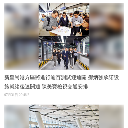
新皇崗港方區將進行逾百測試迎通關 鄧炳強承諾設
施就緒後速開通 陳美寶檢視交通安排
07月31日 20:46:21