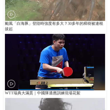
颱風「白海豚」登陸時強度有多大？30多年的樟樹被連根
拔起
WTT瑞典大滿貫｜中國隊適應訓練現場花絮