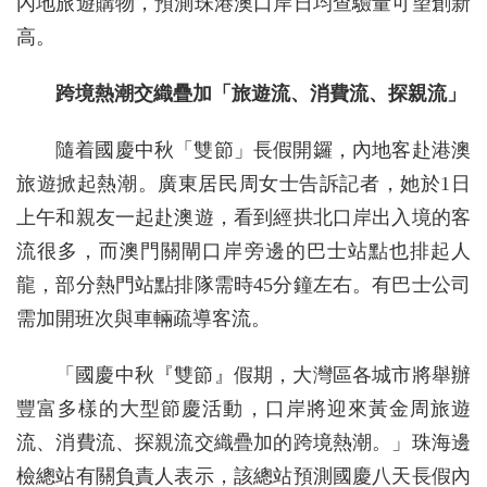
內地旅遊購物，預測珠港澳口岸日均查驗量可望創新
高。
跨境熱潮交織疊加「旅遊流、消費流、探親流」
隨着國慶中秋「雙節」長假開鑼，內地客赴港澳
旅遊掀起熱潮。廣東居民周女士告訴記者，她於1日
上午和親友一起赴澳遊，看到經拱北口岸出入境的客
流很多，而澳門關閘口岸旁邊的巴士站點也排起人
龍，部分熱門站點排隊需時45分鐘左右。有巴士公司
需加開班次與車輛疏導客流。
「國慶中秋『雙節』假期，大灣區各城市將舉辦
豐富多樣的大型節慶活動，口岸將迎來黃金周旅遊
流、消費流、探親流交織疊加的跨境熱潮。」珠海邊
檢總站有關負責人表示，該總站預測國慶八天長假內