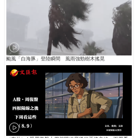
颱風「白海豚」登陸瞬間 風雨強勁樹木搖晃