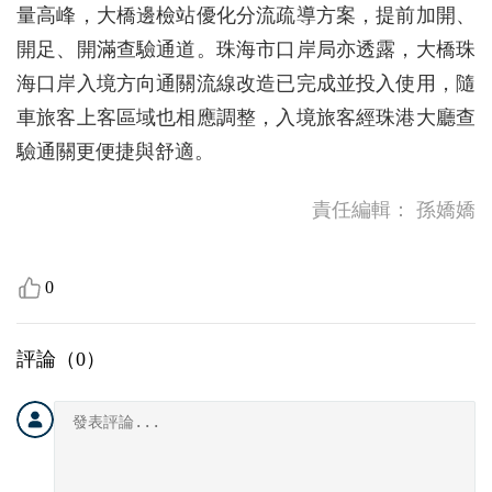
量高峰，大橋邊檢站優化分流疏導方案，提前加開、
開足、開滿查驗通道。珠海市口岸局亦透露，大橋珠
海口岸入境方向通關流線改造已完成並投入使用，隨
車旅客上客區域也相應調整，入境旅客經珠港大廳查
驗通關更便捷與舒適。
責任編輯：
孫嬌嬌
0
評論（
0
）