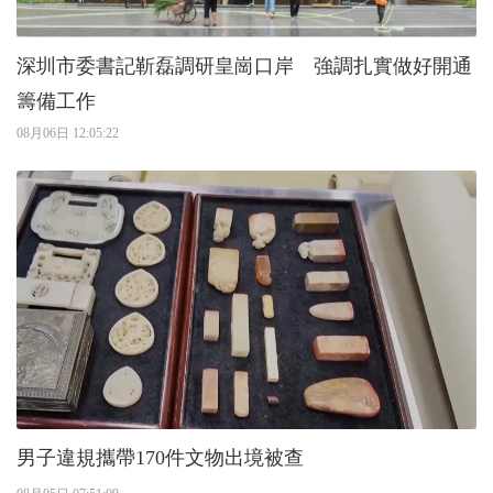
深圳市委書記靳磊調研皇崗口岸 強調扎實做好開通
籌備工作
08月06日 12:05:22
男子違規攜帶170件文物出境被查