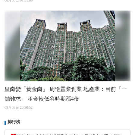
08月05日 07:51:09
皇崗變「黃金崗」 周邊置業創業 地產業：目前「一
舖難求」 租金較低谷時期漲4倍
08月03日 20:30:52
排行榜