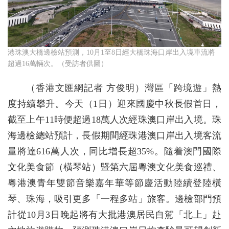
港珠澳大橋邊檢站預測，10月1至8日經大橋珠海口岸出入境車流將
超過16萬輛次。（受訪者供圖）
（香港文匯網記者 方俊明）灣區「跨境遊」熱
度持續攀升。今天（1日）迎來國慶中秋長假首日，
截至上午11時便超過18萬人次經珠澳口岸出入境。珠
海邊檢總站預計，長假期間經珠港澳口岸出入境客流
量將達616萬人次，同比增長超35%。隨着澳門國際
文化美食節（橫琴站）暨第六屆粵澳文化美食巡禮、
粵港澳青年雙節音樂嘉年華等節慶活動陸續登陸橫
琴、珠海，吸引更多「一程多站」旅客。邊檢部門預
計從10月3日晚起將有大批港澳居民自駕「北上」赴