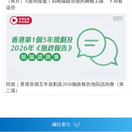
（有片）A股周復盤丨四根陽線背後的兩條主線 下周看
這些
回放｜香港首個五年規劃及2026施政報告地區諮詢會（第
二場）
欄目索引