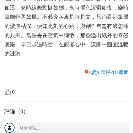
如溪，怒時線條勁挺如劍，哀時墨色沉鬱如夜，樂時
筆觸輕盈如風。不必究字裏是詩是文，只消看那筆墨
的濃淡枯潤，便知此刻的心跳，與創作者曾有過怎樣
的共振。當墨香在空氣中彌散，那些溢出紙外的喜怒
哀樂，早已越過時空，在觀者心中，漾開一圈圈溫暖
的漣漪。
讀文匯報PDF版面
0
評論（
0
）