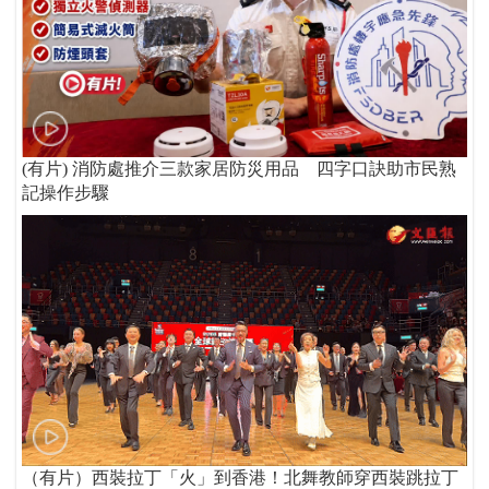
(有片) 消防處推介三款家居防災用品 四字口訣助市民熟
記操作步驟
（有片）西裝拉丁「火」到香港！北舞教師穿西裝跳拉丁