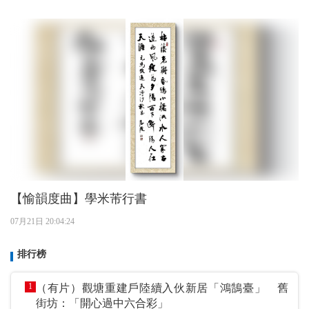
【愉韻度曲】學米芾行書
07月21日 20:04:24
排行榜
1
（有片）觀塘重建戶陸續入伙新居「鴻鵠臺」 舊
街坊：「開心過中六合彩」