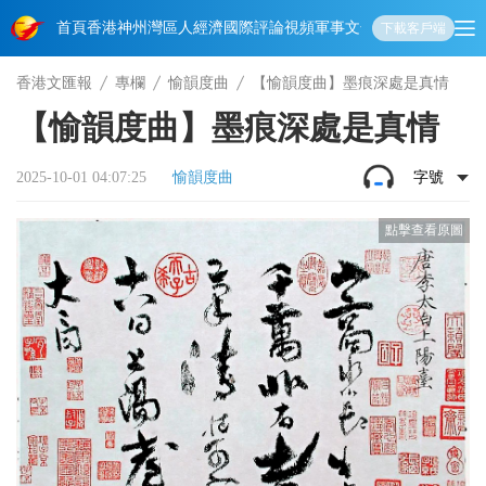
首頁
香港
神州
灣區人
經濟
國際
評論
視頻
軍事
文化
娛樂
生活
教育
體
下載客戶端
香港文匯報
專欄
愉韻度曲
【愉韻度曲】墨痕深處是真情
【愉韻度曲】墨痕深處是真情
2025-10-01 04:07:25
愉韻度曲
字號