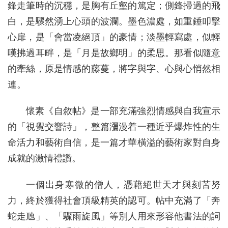
鋒走筆時的沉穩，是胸有丘壑的篤定；側鋒掃過的飛
白，是驟然湧上心頭的波瀾。墨色濃處，如重錘叩擊
心扉，是「會當凌絕頂」的豪情；淡墨輕寫處，似輕
嘆拂過耳畔，是「月是故鄉明」的柔思。那看似隨意
的牽絲，原是情感的藤蔓，將字與字、心與心悄然相
連。
懷素《自敘帖》是一部充滿強烈情感與自我宣示
的「視覺交響詩」，整篇瀰漫着一種近乎爆炸性的生
命活力和藝術自信，是一篇才華橫溢的藝術家對自身
成就的激情禮讚。
一個出身寒微的僧人，憑藉絕世天才與刻苦努
力，終於獲得社會頂級精英的認可。帖中充滿了「奔
蛇走虺」、「驟雨旋風」等別人用來形容他書法的詞