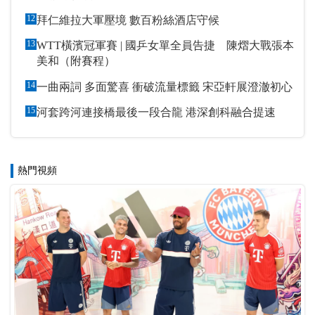
12
拜仁維拉大軍壓境 數百粉絲酒店守候
13
WTT橫濱冠軍賽 | 國乒女單全員告捷 陳熠大戰張本
美和（附賽程）
14
一曲兩詞 多面驚喜 衝破流量標籤 宋亞軒展澄澈初心
15
河套跨河連接橋最後一段合龍 港深創科融合提速
熱門視頻