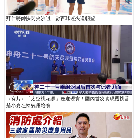
拜仁將帥快閃尖沙咀 數百球迷夾道朝聖
（有片）「太空桃花源」走進現實！國內首次實現櫻桃番
茄小麥在軌氣霧培養