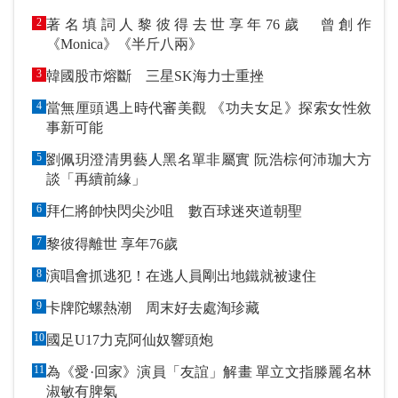
2
著名填詞人黎彼得去世享年76歲 曾創作
《Monica》《半斤八兩》
3
韓國股市熔斷 三星SK海力士重挫
4
當無厘頭遇上時代審美觀 《功夫女足》探索女性敘
事新可能
5
劉佩玥澄清男藝人黑名單非屬實 阮浩棕何沛珈大方
談「再續前緣」
6
拜仁將帥快閃尖沙咀 數百球迷夾道朝聖
7
黎彼得離世 享年76歲
8
演唱會抓逃犯！在逃人員剛出地鐵就被逮住
9
卡牌陀螺熱潮 周末好去處淘珍藏
10
國足U17力克阿仙奴響頭炮
11
為《愛·回家》演員「友誼」解畫 單立文指滕麗名林
淑敏有脾氣