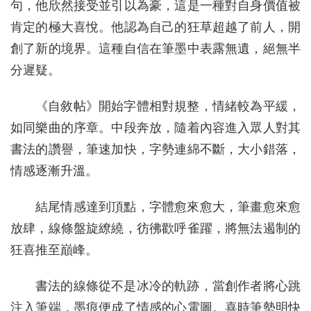
句，他欣然接受並引以為豪，這是一種對自身價值被
肯定的極大喜悅。他認為自己的狂草超越了前人，開
創了新的境界。這種自信在筆墨中表露無遺，絕無半
分遲疑。
《自敘帖》開始字體相對規整，情緒較為平緩，
如同樂曲的序章。中段奔放，隨着內容進入眾人對其
書法的讚譽，筆速加快，字勢連綿不斷，大小錯落，
情感逐漸升溫。
結尾情感達到頂點，字體愈來愈大，筆畫愈來愈
放肆，線條盤旋繚繞，彷彿歡呼雀躍，將無法遏制的
狂喜推至巔峰。
書法的線條從不是冰冷的軌跡，當創作者將心跳
注入筆端，墨痕便成了情感的心電圖。喜時筆勢明快