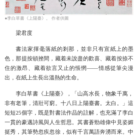
●李白草書《上陽臺》。 作者供圖
梁君度
書法家揮毫落紙的剎那，並非只有宣紙上的墨
色，那提按頓挫間，藏着未說盡的歡喜、藏着按捺不
住的激昂、藏着欲言又止的悵惘——情感從筆尖漫
出，在紙上生長出溫熱的生命。
李白草書《上陽臺》，「山高水長，物象千萬，
非有老筆，清壯可窮。十八日上陽臺書。太白。」這
短短25個字，既是對書法作品的註解，也充滿了李白
一貫的豪邁詩風與人生哲思。其書蒼勁雄偉中見姿媚
挺秀，其筆勢忽疾忽徐，似有千言萬語奔湧而來。中