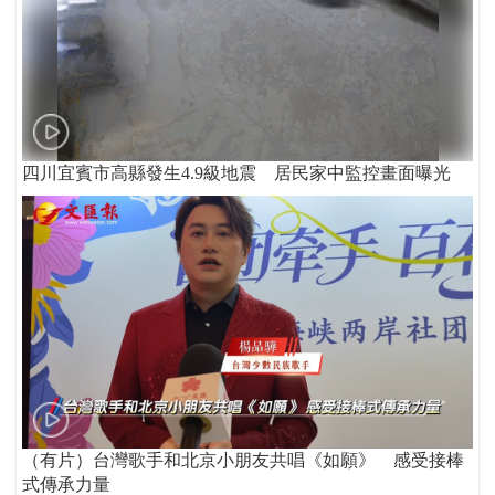
四川宜賓市高縣發生4.9級地震 居民家中監控畫面曝光
（有片）台灣歌手和北京小朋友共唱《如願》 感受接棒
式傳承力量