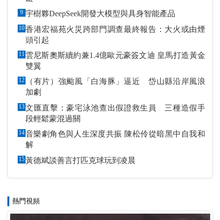
9
宇樹夥DeepSeek開發大模型與具身智能產品
10
香港宏福苑火災跨部門調查最終報告：大火或由煙
頭引起
11
雲尼斯奧斯續約兼1.4億歐元豪簽文迪 皇馬打造黃金
雙翼
12
（有片）強颱風「白海豚」逼近 岱山縣沿岸風浪
加劇
13
文匯直擊：豪宅泳池查出假證救生員 三種造假手
段輕鬆蒙混過關
14
音樂劇角色與人生深度共振 陳松伶從暗黑中自我和
解
15
黃德斌談善言打匹克球玩到凌晨
熱門視頻