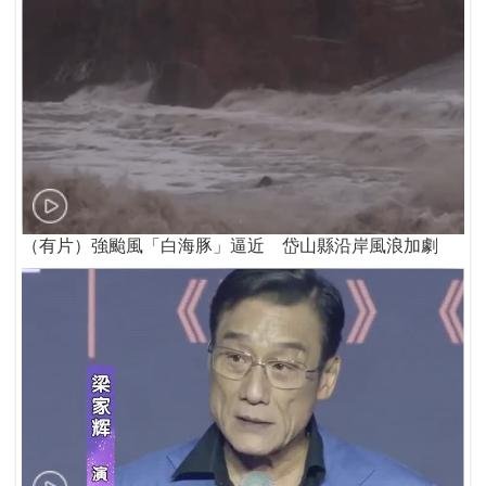
（有片）強颱風「白海豚」逼近 岱山縣沿岸風浪加劇