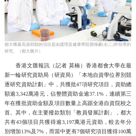
都大獲最高資助額的項目是由護理及健康學院鄧偉豪(右二)所領導的
研究。（都大圖片）
香港文匯報訊（記者 莫楠）香港都會大學在最
新一輪研究資助局（研資局）「本地自資學位界別競
逐研究資助計劃」中，共獲批47項研究項目，資助總
額逾3,342萬港元，佔整體資助金逾37.1%，連續第三
年在獲批資助金額及項目數量上高踞全港自資院校之
首。其中，在主要撥款類別「教員發展計劃」，都大
共有43個項目共獲得逾3,197萬港元資助，較去年分
別增加13%及7%，而當中更有7個研究項目獲得100萬