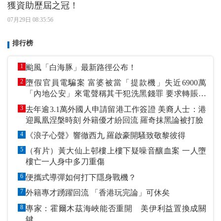
獲資助歷屆之冠！
07月29日 08:35:56
排行榜
1
颱風「白海豚」最新路徑公布！
2
墮假官員電騙案 富婆被當「提款機」失近6900萬
「內地公安」來電聲稱其干犯洗黑錢罪 要求轉賬到
指定戶口作「保證金」
3
去年逾3.1萬外國人申請留港工作簽證 美裔人士：港
迎鳳凰涅槃時刻 外籍優才紛回流 羅奇抹黑論被打臉
4
《浪子心聲》響徹西九 羅啟豪開騷致敬黎彼得
5
（有片）黃大仙上邨樓上樓下疑噪音釀血案 一人墮
樓亡一人身中多刀重傷
6
便攜式導彈如何打下隱身戰機？
7
外籍專才踴躍回流 「香港玩完論」可休矣
8
專家：霍爾木茲海峽能否重開 美伊利益置換成關
鍵