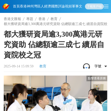
首頁
香港
神州
灣區人
經濟
國際
評論
視頻
軍事
文化
娛樂
生活
教育
體
下載客戶端
香港文匯報
專題
香港
教育
都大獲研資局逾3,300萬港元研究資助 佔總額逾三成七 續居自資院校
都大獲研資局逾3,300萬港元研
究資助 佔總額逾三成七 續居自
資院校之冠
2025-09-14 15:09:59
教育
字號