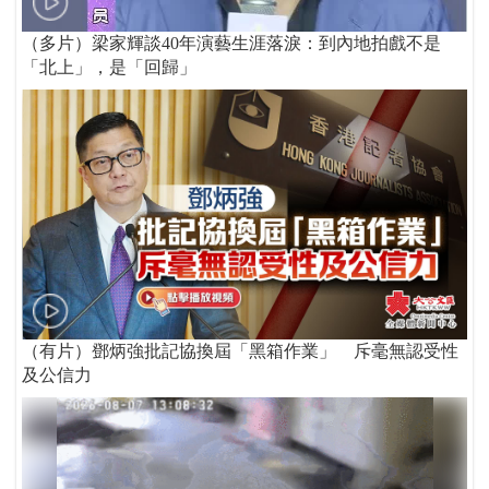
（多片）梁家輝談40年演藝生涯落淚：到內地拍戲不是
「北上」，是「回歸」
（有片）鄧炳強批記協換屆「黑箱作業」 斥毫無認受性
及公信力