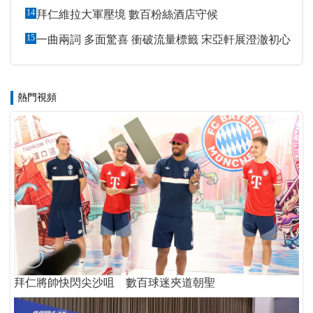
14
拜仁維拉大軍壓境 數百粉絲酒店守候
15
一曲兩詞 多面驚喜 衝破流量標籤 宋亞軒展澄澈初心
熱門視頻
拜仁將帥快閃尖沙咀 數百球迷夾道朝聖