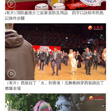
(有片) 消防處推介三款家居防災用品 四字口訣助市民熟
記操作步驟
（有片）西裝拉丁「火」到香港！北舞教師穿西裝跳拉丁
燃爆全場