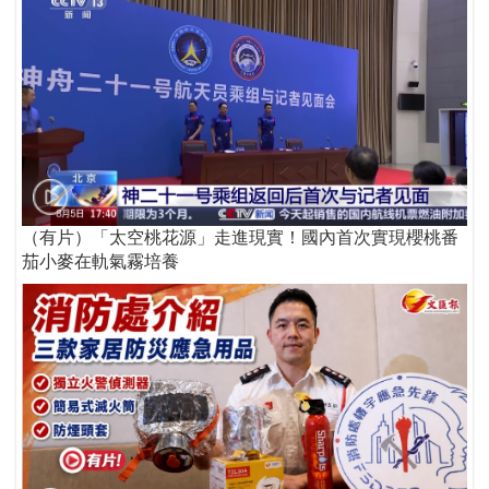
（有片）「太空桃花源」走進現實！國內首次實現櫻桃番
茄小麥在軌氣霧培養