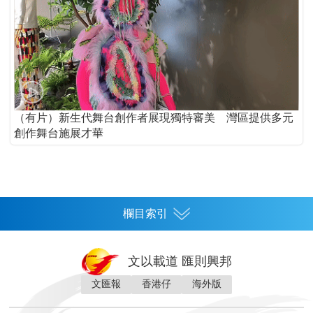
（有片）新生代舞台創作者展現獨特審美 灣區提供多元
創作舞台施展才華
欄目索引
首頁
文以載道 匯則興邦
香港
文匯報
香港仔
海外版
神州
灣區生活
灣區企業
灣區文化
灣區旅遊
灣區人