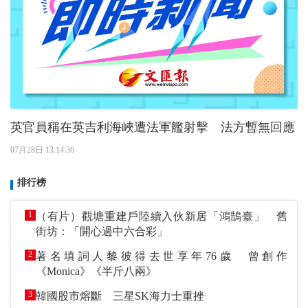
英官員稱在英吉利海峽遭法軍艦射擊 法方暫無回應
07月28日 13:14:36
排行榜
1
（有片）觀塘重建戶陸續入伙新居「鴻鵠臺」 舊
街坊：「開心過中六合彩」
2
著名填詞人黎彼得去世享年76歲 曾創作
《Monica》《半斤八兩》
3
韓國股市熔斷 三星SK海力士重挫