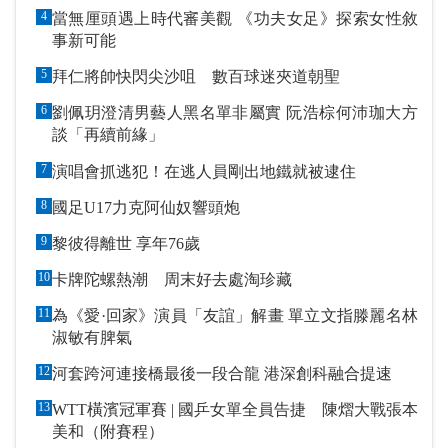
4
當無厘頭遇上時代審美觀 《功夫女足》探索女性敘
事新可能
5
拜仁將帥快閃尖沙咀 數百球迷夾道朝聖
6
劉佩玥澄清男藝人黑名單非屬實 阮浩棕何沛珈大方
談「再續前緣」
7
演唱會抓逃犯！在逃人員剛出地鐵就被逮住
8
國足U17力克阿仙奴響頭炮
9
黎彼得離世 享年76歲
10
卡牌陀螺熱潮 周末好去處淘珍藏
11
為《愛·回家》演員「友誼」解畫 單立文指滕麗名林
淑敏有脾氣
12
河套跨河連接橋最後一段合龍 港深創科融合提速
13
WTT橫濱冠軍賽 | 國乒女單全員告捷 陳熠大戰張本
美和（附賽程）