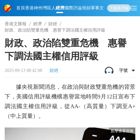
首頁
香港
神州
灣區人
經濟
國際
評論
視頻
軍事
文化
娛樂
生活
教育
體
下載客戶端
香港文匯報
經濟
財經
財政、政治陷雙重危機 惠譽下調法國主權信用評級
財政、政治陷雙重危機 惠譽
下調法國主權信用評級
2025-09-13 08:42:08
財經
字號
據央視新聞消息，在政治與財政雙重危機的背景
下，美國信用評級機構惠譽當地時間9月12日宣布下
調法國主權信用評級，從AA-（高質量）下調至A+
（中上質量）。