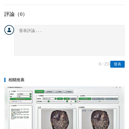
評論（
0
）
0
/ 255
發表
相關推薦