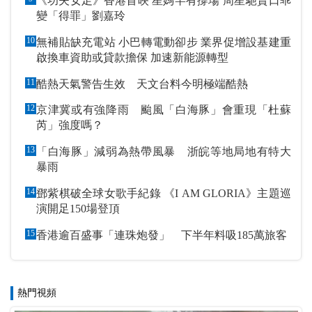
《功夫女足》香港首映 星媽罕有撐場 周星馳賣口乖
變「得罪」劉嘉玲
10
無補貼缺充電站 小巴轉電動卻步 業界促增設基建重
啟換車資助或貸款擔保 加速新能源轉型
11
酷熱天氣警告生效 天文台料今明極端酷熱
12
京津冀或有強降雨 颱風「白海豚」會重現「杜蘇
芮」強度嗎？
13
「白海豚」減弱為熱帶風暴 浙皖等地局地有特大
暴雨
14
鄧紫棋破全球女歌手紀錄 《I AM GLORIA》主題巡
演開足150場登頂
15
香港逾百盛事「連珠炮發」 下半年料吸185萬旅客
熱門視頻