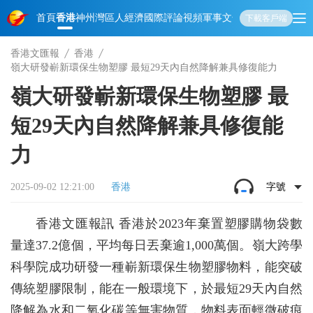
首頁
香港
神州
灣區人
經濟
國際
評論
視頻
軍事
文化
娛樂
生活
教育
體
下載客戶端
香港文匯報
香港
嶺大研發嶄新環保生物塑膠 最短29天內自然降解兼具修復能力
嶺大研發嶄新環保生物塑膠 最
短29天內自然降解兼具修復能
力
2025-09-02 12:21:00
香港
字號
香港文匯報訊 香港於2023年棄置塑膠購物袋數
量達37.2億個，平均每日丟棄逾1,000萬個。嶺大跨學
科學院成功研發一種嶄新環保生物塑膠物料，能突破
傳統塑膠限制，能在一般環境下，於最短29天內自然
降解為水和二氧化碳等無害物質，物料表面輕微破痕