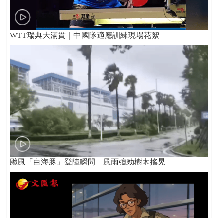
WTT瑞典大滿貫｜中國隊適應訓練現場花絮
颱風「白海豚」登陸瞬間 風雨強勁樹木搖晃