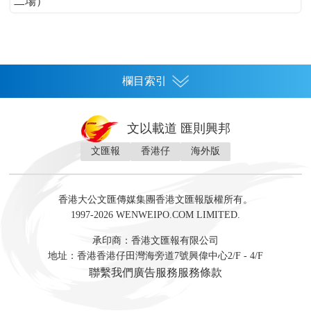
二場）
欄目索引
首頁
文以載道 匯則興邦
香港
文匯報
香港仔
海外版
神州
灣區生活
灣區企業
灣區文化
灣區旅遊
灣區人
灣區人才
灣區政策
灣區服務易
經濟
財經
地產
投資
財評
數字經濟
經湋論
香港大公文匯傳媒集團香港文匯報版權所有。
國際
1997-2026 WENWEIPO.COM LIMITED.
評論
社評
評論
快評
來論
視頻
新聞
訪談
直播
經湋論
承印商：香港文匯報有限公司
軍事
地址：香港香港仔田灣海旁道7號興偉中心2/F - 4/F
文化
文博
藝術
文學
聯繫我們
廣告服務
服務條款
娛樂
生活
旅遊
美食
時尚
健康
教育