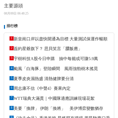
主要源頭
08月09日 06:48:25
排行榜
1
新皇崗口岸以盡快開通為目標 大量測試保運作暢順
2
簽約星爺旗下？ 思貝笑言「𦧲飯應」
3
宇樹科技A股今日申購 抽中每籤或可賺5.9萬
4
颱風「白海豚」登陸瞬間 風雨強勁樹木搖晃
5
夏季皮炎濕熱盛 清熱健脾要分清
6
周志康不信《中聲4》賽果內定
7
WTT瑞典大滿貫｜中國隊適應訓練現場花絮
8
美要「換牌」 伊朗「換將」 美伊博弈變數猶存
9