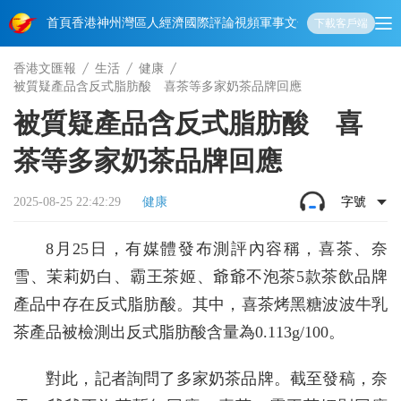
首頁
香港
神州
灣區人
經濟
國際
評論
視頻
軍事
文化
娛樂
生活
教育
體
下載客戶端
香港文匯報
生活
健康
被質疑產品含反式脂肪酸 喜茶等多家奶茶品牌回應
被質疑產品含反式脂肪酸 喜
茶等多家奶茶品牌回應
2025-08-25 22:42:29
健康
字號
8月25日，有媒體發布測評內容稱，喜茶、奈
雪、茉莉奶白、霸王茶姬、爺爺不泡茶5款茶飲品牌
產品中存在反式脂肪酸。其中，喜茶烤黑糖波波牛乳
茶產品被檢測出反式脂肪酸含量為0.113g/100。
對此，記者詢問了多家奶茶品牌。截至發稿，奈