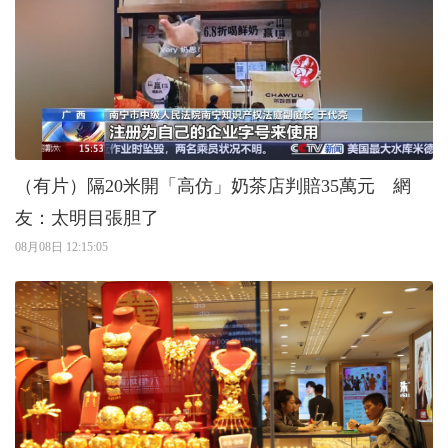
（有片）隔20米開「高仿」奶茶店判賠35萬元 網
友：太明目張胆了
08月08日 12:15:05