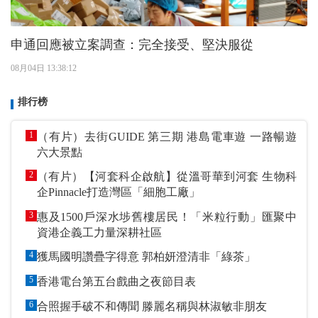
申通回應被立案調查：完全接受、堅決服從
08月04日 13:38:12
排行榜
1
（有片）去街GUIDE 第三期 港島電車遊 一路暢遊
六大景點
2
（有片）【河套科企啟航】從溫哥華到河套 生物科
企Pinnacle打造灣區「細胞工廠」
3
惠及1500戶深水埗舊樓居民！「米粒行動」匯聚中
資港企義工力量深耕社區
4
獲馬國明讚疊字得意 郭柏妍澄清非「綠茶」
5
香港電台第五台戲曲之夜節目表
6
合照握手破不和傳聞 滕麗名稱與林淑敏非朋友