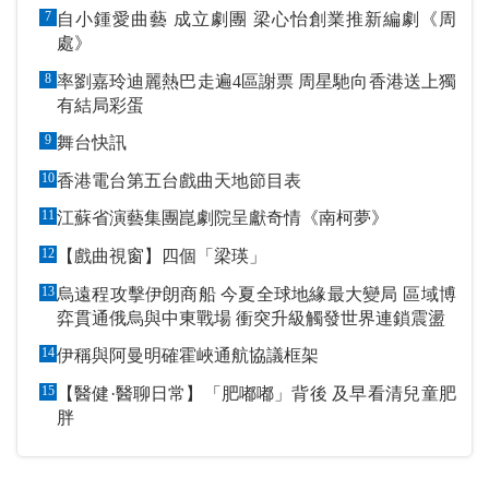
7
自小鍾愛曲藝 成立劇團 梁心怡創業推新編劇《周
處》
8
率劉嘉玲迪麗熱巴走遍4區謝票 周星馳向香港送上獨
有結局彩蛋
9
舞台快訊
10
香港電台第五台戲曲天地節目表
11
江蘇省演藝集團崑劇院呈獻奇情《南柯夢》
12
【戲曲視窗】四個「梁瑛」
13
烏遠程攻擊伊朗商船 今夏全球地緣最大變局 區域博
弈貫通俄烏與中東戰場 衝突升級觸發世界連鎖震盪
14
伊稱與阿曼明確霍峽通航協議框架
15
【醫健·醫聊日常】「肥嘟嘟」背後 及早看清兒童肥
胖