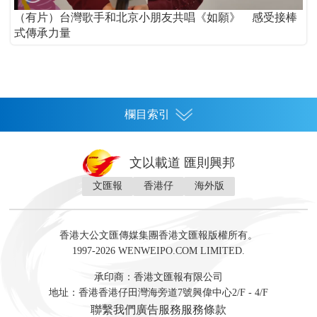
（有片）台灣歌手和北京小朋友共唱《如願》 感受接棒
式傳承力量
欄目索引
首頁
文以載道 匯則興邦
香港
文匯報
香港仔
海外版
神州
灣區生活
灣區企業
灣區文化
灣區旅遊
灣區人
灣區人才
灣區政策
灣區服務易
經濟
財經
地產
投資
財評
數字經濟
經湋論
香港大公文匯傳媒集團香港文匯報版權所有。
國際
1997-2026 WENWEIPO.COM LIMITED.
評論
社評
評論
快評
來論
視頻
新聞
訪談
直播
經湋論
承印商：香港文匯報有限公司
軍事
地址：香港香港仔田灣海旁道7號興偉中心2/F - 4/F
文化
文博
藝術
文學
聯繫我們
廣告服務
服務條款