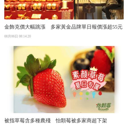
金飾克價大幅跳漲 多家黃金品牌單日報價漲超55元
08月06日 08:14:20
被指草莓含多種農殘 怡顆莓被多家商超下架