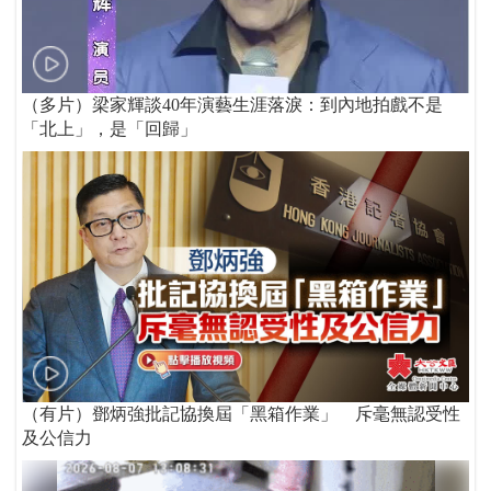
（多片）梁家輝談40年演藝生涯落淚：到內地拍戲不是
「北上」，是「回歸」
（有片）鄧炳強批記協換屆「黑箱作業」 斥毫無認受性
及公信力