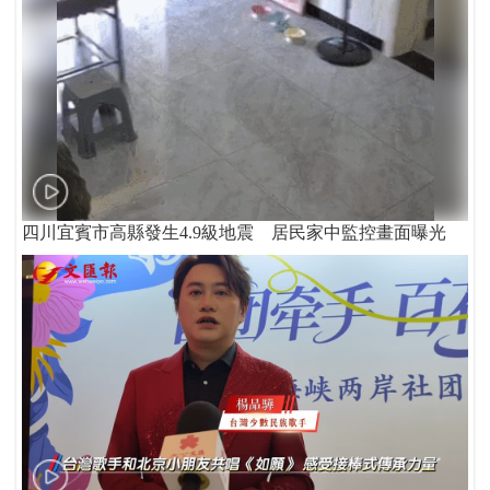
四川宜賓市高縣發生4.9級地震 居民家中監控畫面曝光