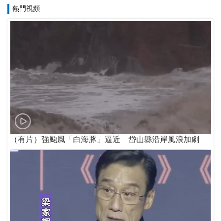
熱門視頻
（有片）強颱風「白海豚」逼近 岱山縣沿岸風浪加劇