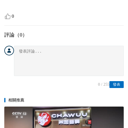
0
評論（
0
）
0
/ 255
發表
相關推薦