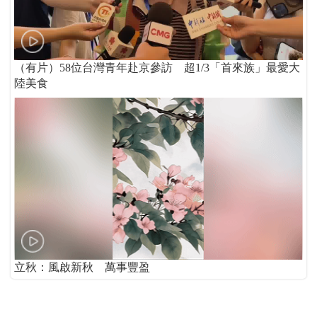
（有片）58位台灣青年赴京參訪 超1/3「首來族」最愛大
陸美食
立秋：風啟新秋 萬事豐盈