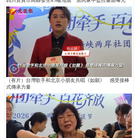
四川宜賓市高縣發生4.9級地震 居民家中監控畫面曝光
（有片）台灣歌手和北京小朋友共唱《如願》 感受接棒
式傳承力量