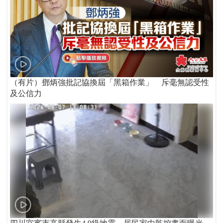
（有片）鄧炳強批記協換屆「黑箱作業」 斥毫無認受性
及公信力