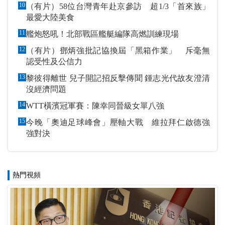
10
（有片）58位台灣青年赴京參訪 超1/3「首來族」
最愛大陸美食
11
艦炮怒吼！北部戰區艦艇編隊高燃訓練現場
12
（有片）鄧炳強批記協換屆「黑箱作業」 斥毫無
認受性及公信力
13
黎彼得離世 兒子開記招反擊傳聞 鍾志光代故友澄清
沒經濟問題
14
WTT橫濱冠軍賽：陳幸同晉級女單八強
15
今晚「奧迪足球峰會」壓軸大戰 維拉拜仁啟德強
強對決
熱門視頻