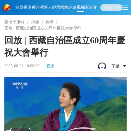
首頁
香港
神州
灣區人
經濟
國際
評論
視頻
軍事
文化
娛樂
生活
教育
體
下載客戶端
香港文匯報
視頻
直播
回放 | 西藏自治區成立60周年慶祝大會舉行
回放 | 西藏自治區成立60周年慶
祝大會舉行
2025-08-21 10:08:09
直播
字號