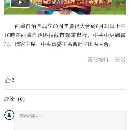
西藏自治區成立60周年慶祝大會於8月21日上午
10時在西藏自治區拉薩市隆重舉行。中共中央總書
記、國家主席、中央軍委主席習近平出席大會。
責任編輯：
張岩
3
評論（
0
）