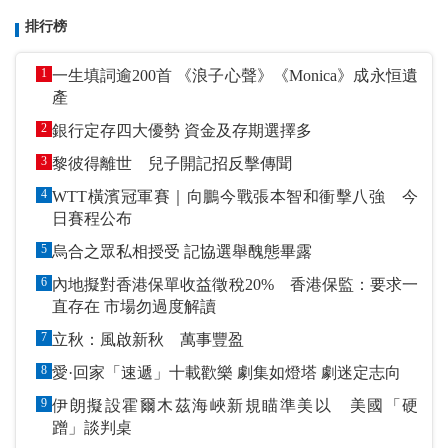
排行榜
1
一生填詞逾200首 《浪子心聲》《Monica》成永恒遺
產
2
銀行定存四大優勢 資金及存期選擇多
3
黎彼得離世 兒子開記招反擊傳聞
4
WTT橫濱冠軍賽｜向鵬今戰張本智和衝擊八強 今
日賽程公布
5
烏合之眾私相授受 記協選舉醜態畢露
6
內地擬對香港保單收益徵稅20% 香港保監：要求一
直存在 市場勿過度解讀
7
立秋：風啟新秋 萬事豐盈
8
愛·回家「速遞」十載歡樂 劇集如燈塔 劇迷定志向
9
伊朗擬設霍爾木茲海峽新規瞄準美以 美國「硬
蹭」談判桌