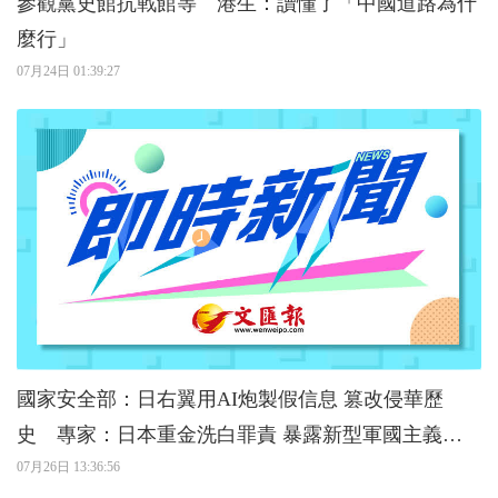
參觀黨史館抗戰館等 港生：讀懂了「中國道路為什
麼行」
07月24日 01:39:27
國家安全部：日右翼用AI炮製假信息 篡改侵華歷
史 專家：日本重金洗白罪責 暴露新型軍國主義擴
張野心
07月26日 13:36:56