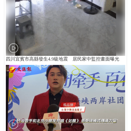
四川宜賓市高縣發生4.9級地震 居民家中監控畫面曝光