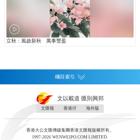
立秋：風啟新秋 萬事豐盈
欄目索引
首頁
文以載道 匯則興邦
香港
文匯報
香港仔
海外版
神州
灣區生活
灣區企業
灣區文化
灣區旅遊
灣區人
灣區人才
灣區政策
灣區服務易
經濟
財經
地產
投資
財評
數字經濟
經湋論
香港大公文匯傳媒集團香港文匯報版權所有。
國際
1997-2026 WENWEIPO.COM LIMITED.