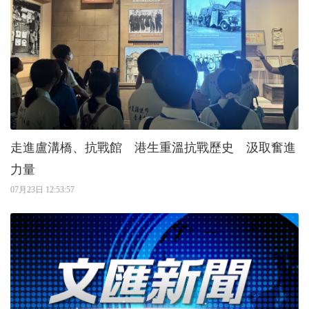
走進盧溝橋、抗戰館 港生重溫抗戰歷史 汲取奮進
力量
07月23日 12:53:57