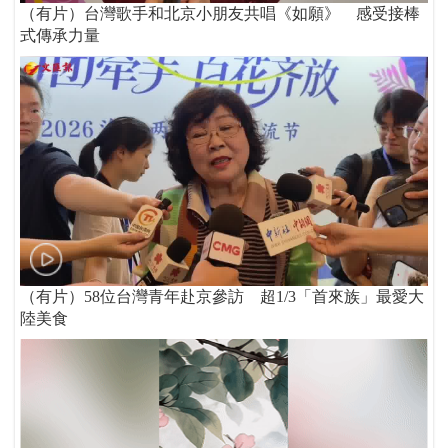
（有片）台灣歌手和北京小朋友共唱《如願》 感受接棒
式傳承力量
（有片）58位台灣青年赴京參訪 超1/3「首來族」最愛大
陸美食