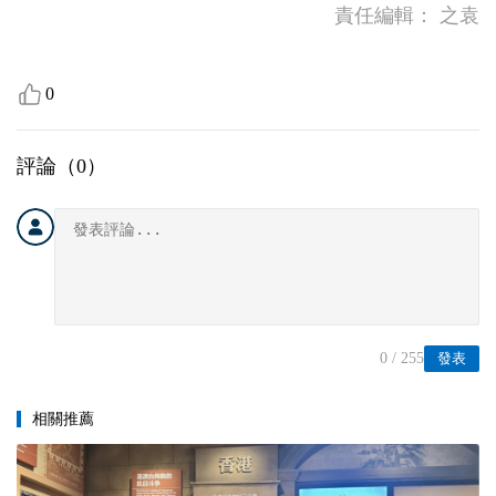
責任編輯：
之袁
0
評論（
0
）
0
/ 255
發表
相關推薦