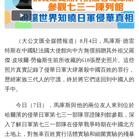
（大公文匯全媒體報道）8月4日，馬庫斯·德雷
特斯在中國駐法國大使館向中方無償捐贈其外祖父羅
傑·皮埃爾·勞倫斯生前所收藏的618張歷史照片。這些
照片真實記錄了侵華日軍大肆屠殺中國百姓的罪行，
歷經家族三代人的守護，終於將它們送回到中國人的
手中。
今日（7日），馬庫斯與他的兩位友人來到位於
哈爾濱的侵華日軍第七三一部隊罪證陳列館參觀，深
入了解日軍第七三一部隊在侵華戰爭時期在中國北方
土地上，對無辜百姓實行活體實驗和細菌實驗的殘暴