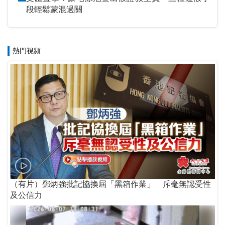
段輕鬆蒙混過關
熱門視頻
（有片）鄧炳強批記協換屆「黑箱作業」 斥毫無認受性
及公信力