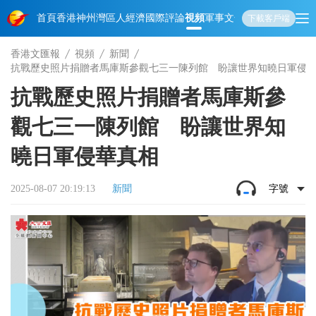
首頁
香港
神州
灣區人
經濟
國際
評論
視頻
軍事
文化
娛樂
生活
教育
體
下載客戶端
香港文匯報
視頻
新聞
抗戰歷史照片捐贈者馬庫斯參觀七三一陳列館 盼讓世界知曉日軍侵
抗戰歷史照片捐贈者馬庫斯參
觀七三一陳列館 盼讓世界知
曉日軍侵華真相
2025-08-07 20:19:13
新聞
字號