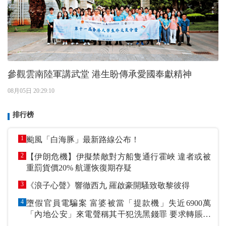
參觀雲南陸軍講武堂 港生盼傳承愛國奉獻精神
08月05日 20:29:10
排行榜
1
颱風「白海豚」最新路線公布！
2
【伊朗危機】伊擬禁敵對方船隻通行霍峽 違者或被
重罰貨價20% 航運恢復期存疑
3
《浪子心聲》響徹西九 羅啟豪開騷致敬黎彼得
4
墮假官員電騙案 富婆被當「提款機」失近6900萬
「內地公安」來電聲稱其干犯洗黑錢罪 要求轉賬到
指定戶口作「保證金」