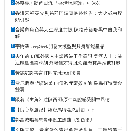
5
外籍專才踴躍回流 「香港玩完論」可休矣
6
香港宏福苑火災跨部門調查最終報告：大火或由煙
頭引起
7
音樂劇角色與人生深度共振 陳松伶從暗黑中自我和
解
8
宇樹夥DeepSeek開發大模型與具身智能產品
9
去年逾3.1萬外國人申請留港工作簽證 美裔人士：港
迎鳳凰涅槃時刻 外籍優才紛回流 羅奇抹黑論被打臉
10
黃德斌談善言打匹克球玩到凌晨
11
雲尼斯奧斯續約兼1.4億歐元豪簽文迪 皇馬打造黃金
雙翼
12
跟着《主角》遊陝西 聽原生秦腔感受關中風情
13
【良心茶遊記】絕密馬特霍恩計劃（下）
14
郭富城唱響馬會年度主題曲《衝衝衝》
15
文匯直擊：豪宅泳池查出假證救生員 三種造假手