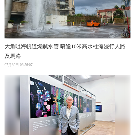
大角咀海帆道爆鹹水管 噴逾10米高水柱淹浸行人路
及馬路
07月30日 06:56:07