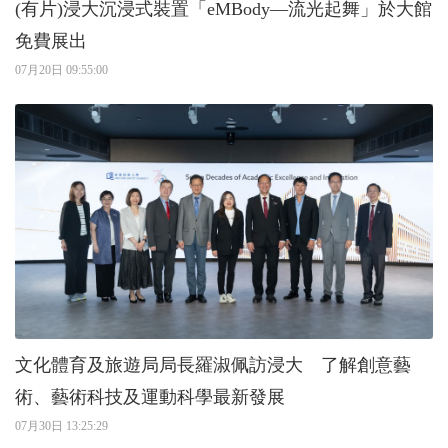
(有片)浸大沉浸式裝置「eMBody—流光起舞」於大館
免費展出
07月20日 09:55:00
文化體育及旅遊局局長羅淑佩訪浸大 了解創意藝
術、藝術科技及運動科學最新發展
07月30日 13:25:29