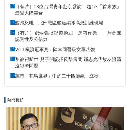
10
（有片）58位台灣青年赴京參訪 超1/3「首來族」
最愛大陸美食
11
艦炮怒吼！北部戰區艦艇編隊高燃訓練現場
12
（有片）鄧炳強批記協換屆「黑箱作業」 斥毫無
認受性及公信力
13
WTT橫濱冠軍賽：陳幸同晉級女單八強
14
黎彼得離世 兒子開記招反擊傳聞 鍾志光代故友澄清
沒經濟問題
15
萬芾「花鳥世界」中的二十四節氣：立秋
熱門視頻