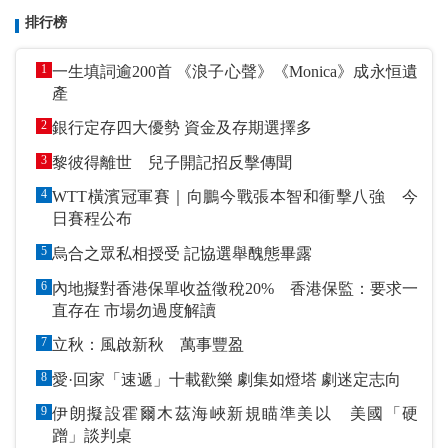
排行榜
1
一生填詞逾200首 《浪子心聲》《Monica》成永恒遺
產
2
銀行定存四大優勢 資金及存期選擇多
3
黎彼得離世 兒子開記招反擊傳聞
4
WTT橫濱冠軍賽｜向鵬今戰張本智和衝擊八強 今
日賽程公布
5
烏合之眾私相授受 記協選舉醜態畢露
6
內地擬對香港保單收益徵稅20% 香港保監：要求一
直存在 市場勿過度解讀
7
立秋：風啟新秋 萬事豐盈
8
愛·回家「速遞」十載歡樂 劇集如燈塔 劇迷定志向
9
伊朗擬設霍爾木茲海峽新規瞄準美以 美國「硬
蹭」談判桌