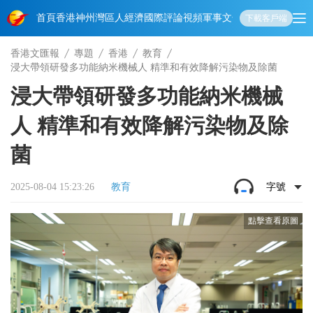
首頁
香港
神州
灣區人
經濟
國際
評論
視頻
軍事
文化
娛樂
生活
教育
體
下載客戶端
香港文匯報
專題
香港
教育
浸大帶領研發多功能納米機械人 精準和有效降解污染物及除菌
浸大帶領研發多功能納米機械
人 精準和有效降解污染物及除
菌
2025-08-04 15:23:26
教育
字號