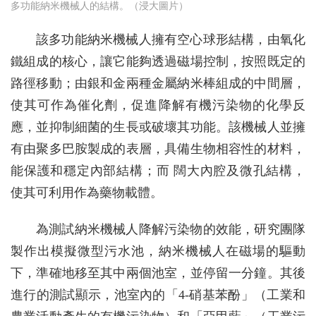
多功能納米機械人的結構。（浸大圖片）
該多功能納米機械人擁有空心球形結構，由氧化
鐵組成的核心，讓它能夠透過磁場控制，按照既定的
路徑移動；由銀和金兩種金屬納米棒組成的中間層，
使其可作為催化劑，促進降解有機污染物的化學反
應，並抑制細菌的生長或破壞其功能。該機械人並擁
有由聚多巴胺製成的表層，具備生物相容性的材料，
能保護和穩定內部結構；而 闊大內腔及微孔結構，
使其可利用作為藥物載體。
為測試納米機械人降解污染物的效能，研究團隊
製作出模擬微型污水池，納米機械人在磁場的驅動
下，準確地移至其中兩個池室，並停留一分鐘。其後
進行的測試顯示，池室內的「4-硝基苯酚」（工業和