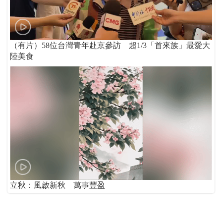
（有片）58位台灣青年赴京參訪 超1/3「首來族」最愛大
陸美食
立秋：風啟新秋 萬事豐盈