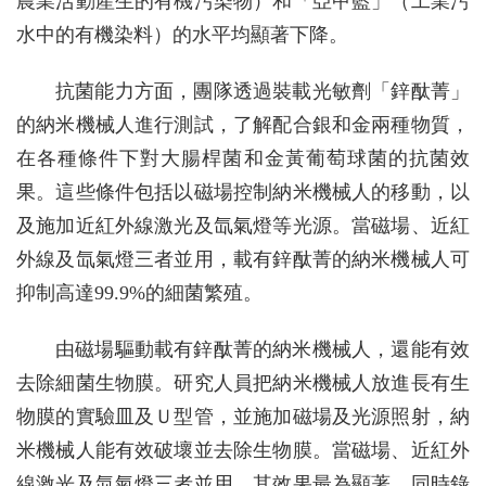
農業活動產生的有機污染物）和「亞甲藍」（工業污
水中的有機染料）的水平均顯著下降。
抗菌能力方面，團隊透過裝載光敏劑「鋅酞菁」
的納米機械人進行測試，了解配合銀和金兩種物質，
在各種條件下對大腸桿菌和金黃葡萄球菌的抗菌效
果。這些條件包括以磁場控制納米機械人的移動，以
及施加近紅外線激光及氙氣燈等光源。當磁場、近紅
外線及氙氣燈三者並用，載有鋅酞菁的納米機械人可
抑制高達99.9%的細菌繁殖。
由磁場驅動載有鋅酞菁的納米機械人，還能有效
去除細菌生物膜。研究人員把納米機械人放進長有生
物膜的實驗皿及Ｕ型管，並施加磁場及光源照射，納
米機械人能有效破壞並去除生物膜。當磁場、近紅外
線激光及氙氣燈三者並用，其效果最為顯著，同時錄