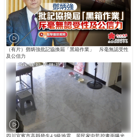
（有片）鄧炳強批記協換屆「黑箱作業」 斥毫無認受性
及公信力
四川宜賓市高縣發生4.9級地震 居民家中監控畫面曝光