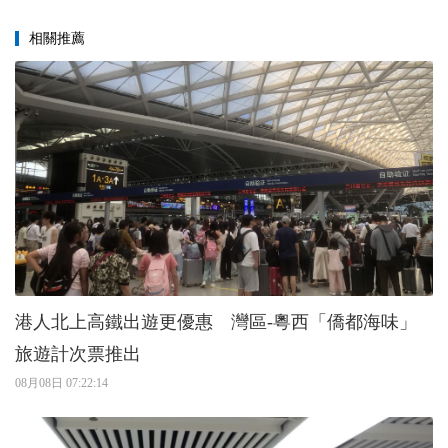
相關推薦
港人北上高鐵出遊更優惠 灣區-粵西「僑都海味」
旅遊計次票推出
08月08日 07:22:14