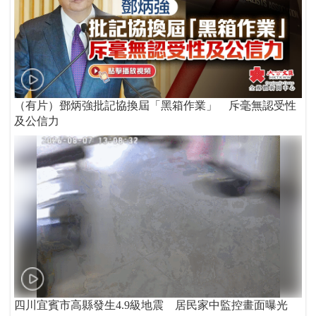
（有片）鄧炳強批記協換屆「黑箱作業」 斥毫無認受性
及公信力
四川宜賓市高縣發生4.9級地震 居民家中監控畫面曝光