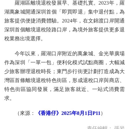
羅湖區離境退稅發展早、基礎扎實。2023年，羅
湖萬象城開通深圳首個「即買即退」集中退付點，為
旅客提供便捷消費體驗。2024年，在文錦渡口岸開通
深圳首個離境退稅陸路口岸，為境外旅客提供更多退
稅業務出境選擇。
今年以來，羅湖口岸附近的萬象城、金光華廣場
作為深圳「一單一包」便利化模式試點商圈，大幅減
少旅客辦理退稅時長；東門步行街更計劃打造成為大
灣區首條離境退稅特色街區，形成退稅口岸與商店、
特色街區協同發展，滿足旅客就近、一站式消費需
求。
（來源：
《香港仔》2025年8月1日P11
）
責任編輯：
張岩