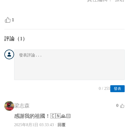
1
評論（
1
）
0
/ 255
發表
梁志森
0
感謝我的祖國！🇨🇳🙏🏻
2025年8月1日 03:33:43
·
回覆