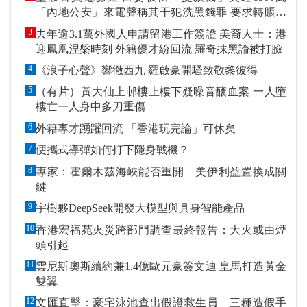
「內地公安」來電聲稱其干犯洗黑錢罪 要求轉賬到
指定戶口作「保證金」
3
去年逾3.1萬外國人申請留港工作簽證 美裔人士：港
迎鳳凰涅槃時刻 外籍優才紛回流 羅奇抹黑論被打臉
4
《浪子心聲》響徹西九 羅啟豪開騷致敬黎彼得
5
（有片）黃大仙上邨樓上樓下疑噪音釀血案 一人墮
樓亡一人身中多刀重傷
6
外籍專才踴躍回流 「香港玩完論」可休矣
7
便攜式導彈如何打下隱身戰機？
8
專家：霍爾木茲海峽能否重開 美伊利益置換成關
鍵
9
宇樹夥DeepSeek開發大模型與具身智能產品
10
香港宏福苑火災跨部門調查最終報告：大火或由煙
頭引起
11
雲尼斯奧斯續約兼1.4億歐元豪簽文迪 皇馬打造黃金
雙翼
12
文匯直擊：豪宅泳池查出假證救生員 三種造假手