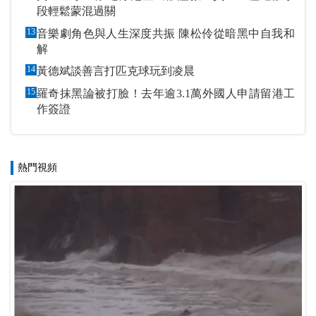
段輕鬆蒙混過關
13
音樂劇角色與人生深度共振 陳松伶從暗黑中自我和
解
14
黃德斌談善言打匹克球玩到凌晨
15
羅奇抹黑論被打臉！去年逾3.1萬外國人申請留港工
作簽證
熱門視頻