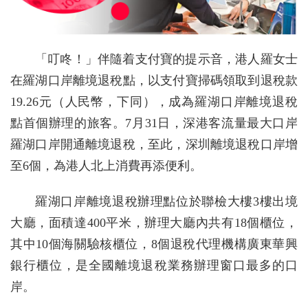
「叮咚！」伴隨着支付寶的提示音，港人羅女士
在羅湖口岸離境退稅點，以支付寶掃碼領取到退稅款
19.26元（人民幣，下同），成為羅湖口岸離境退稅
點首個辦理的旅客。7月31日，深港客流量最大口岸
羅湖口岸開通離境退稅，至此，深圳離境退稅口岸增
至6個，為港人北上消費再添便利。
羅湖口岸離境退稅辦理點位於聯檢大樓3樓出境
大廳，面積達400平米，辦理大廳內共有18個櫃位，
其中10個海關驗核櫃位，8個退稅代理機構廣東華興
銀行櫃位，是全國離境退稅業務辦理窗口最多的口
岸。