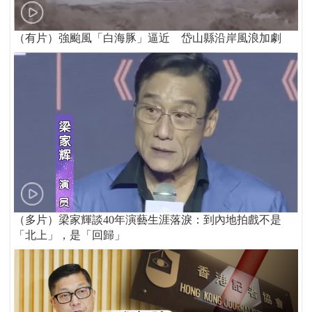
（有片）強颱風「白海豚」逼近 岱山縣沿岸風浪加劇
（多片）梁家輝談40年演藝生涯落淚：到內地拍戲不是
「北上」，是「回歸」