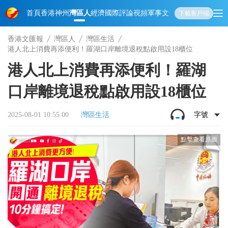
首頁
香港
神州
灣區人
經濟
國際
評論
視頻
軍事
文化
娛樂
生活
教育
體
下載客戶端
香港文匯報
灣區人
灣區生活
港人北上消費再添便利！羅湖口岸離境退稅點啟用設18櫃位
港人北上消費再添便利！羅湖
口岸離境退稅點啟用設18櫃位
2025-08-01 10:55:00
灣區生活
字號