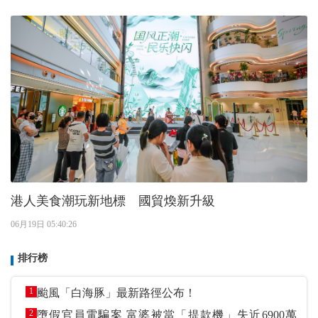
港人美食潮玩新地標 國貿煥新升級
06月19日 05:40:26
排行榜
1
颱風「白海豚」最新路徑公布！
2
墮假官員電騙案 富婆被當「提款機」失近6900萬