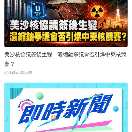
美沙核協議簽後生變 濃縮鈾爭議會否引爆中東核競
賽？
07月29日 08:58:00