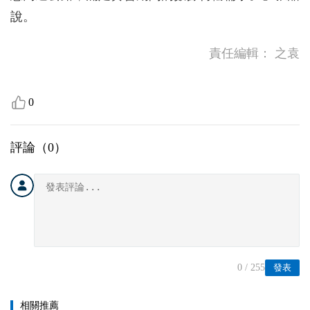
說。
責任編輯：
之袁
0
評論（
0
）
0
/ 255
發表
相關推薦