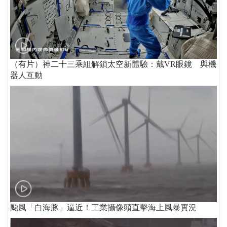
（有片）神二十三乘組解鎖太空新體驗：戴VR眼鏡 與機
器人互動
颱風「白海豚」逼近！工業攝像頭直擊海上風暴實況