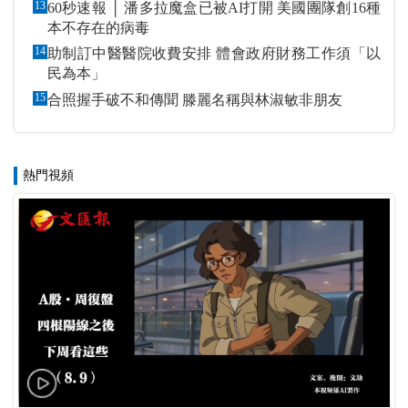
13
60秒速報 │ 潘多拉魔盒已被AI打開 美國團隊創16種
本不存在的病毒
14
助制訂中醫醫院收費安排 體會政府財務工作須「以
民為本」
15
合照握手破不和傳聞 滕麗名稱與林淑敏非朋友
熱門視頻