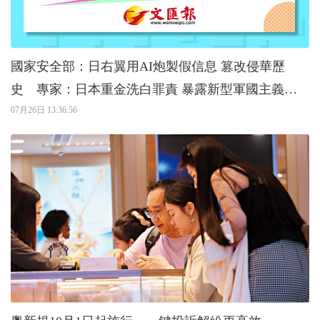
國家安全部：日右翼用AI炮製假信息 篡改侵華歷
史 專家：日本重金洗白罪責 暴露新型軍國主義擴
張野心
07月26日 13:36:56