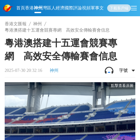
首頁
香港
神州
灣區人
經濟
國際
評論
視頻
軍事
文化
娛樂
生活
教育
體
下載客戶端
香港文匯報
神州
粵港澳搭建十五運會競賽專網 高效安全傳輸賽會信息
粵港澳搭建十五運會競賽專
網 高效安全傳輸賽會信息
2025-07-30 20:32:16
神州
字號