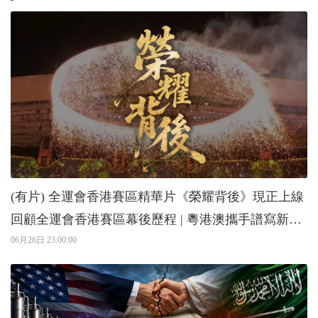
(有片) 全運會香港賽區精華片《榮耀背後》現正上線
回顧全運會香港賽區幕後歷程 | 粵港澳攜手譜寫新篇
章
06月26日 23:00:00