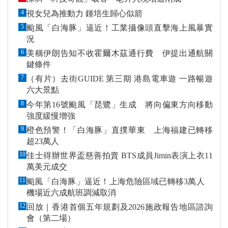
4
視女兒為推動力 鍾培生歸心似箭
5
颱風「白海豚」逼近！工業攝像頭直擊海上風暴實
況
6
美稱伊朗告知不收霍爾木茲通行費 伊提出通航關
鍵條件
7
（有片）去街GUIDE 第三期 港島電車遊 一路暢遊
六大景點
8
今年第16號颱風「琵鷺」生成 將向偏東方向移動
強度緩慢增強
9
橙色預警！「白海豚」直撲華東 上海福建已轉移
超23萬人
10
佳士得辦世界盃慈善拍賣 BTS成員Jimin表演上衣11
萬美元成交
11
颱風「白海豚」逼近！上海危險區域已轉移3萬人
機場近六成航班調減取消
12
回放｜香港首個五年規劃及2026施政報告地區諮詢
會（第二場）