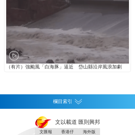
（有片）強颱風「白海豚」逼近 岱山縣沿岸風浪加劇
欄目索引
首頁
文以載道 匯則興邦
香港
文匯報
香港仔
海外版
神州