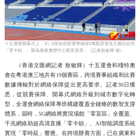
十五運會開幕式上，5G-A技術的部署將確保8萬觀眾發送文圖信息時
「零卡頓」。圖為廣東奧體中心觀眾座席。（記者敖敏輝 攝）
（香港文匯網記者 敖敏輝）十五運會和殘特奧
會在粵港澳三地共有19個賽區，跨境賽事組織和比賽
數據傳輸對於網絡保障提出更高要求。記者30日獲
悉，從競賽保障、開幕式網絡升級到城市數字化轉
型，全運會網絡保障專班構建覆蓋全鏈條的數智支撐
體系，屆時，5G網絡將實現場館「零盲區」全覆蓋、
千兆網絡助超高清直播「零卡頓」、AI智能調度系統
實現「零時延」響應。在跨境辦賽方面，已在廣東和