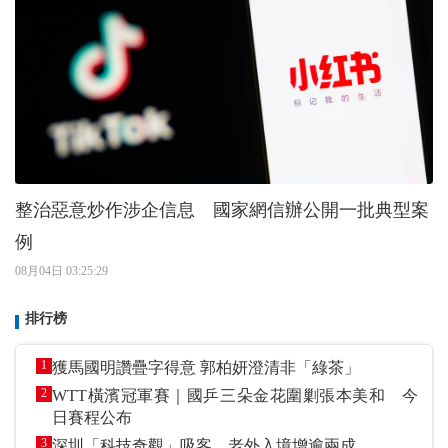
整治惡意炒作涉企信息 國家網信辦公開一批典型案
例
08月04日 03:25:29
排行榜
1
獲馬國明讚疊字得意 郭柏妍澄清非「綠茶」
2
WTT橫濱冠軍賽｜國乒三朵金花圍剿張本美和 今
日賽程公布
3
深圳「科技奇觀」吸客 老外入境增逾兩成