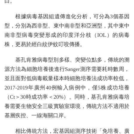
白。
根據病毒基因組遺傳進化分析，可分為3個基因
型，分別為西非型、東中南非型和亞洲型，其中東中
南非型病毒突變形成的印度洋分枝（IOL）的病毒
株，更易於經白紋伊蚊叮咬傳播。
基孔肯雅病毒型別多樣、突變位點多，傳統的溯
源方法為細胞培養後進行Sanger測序需要耗時數周，
並且面對低病毒載量樣本時細胞培養法成功率較低，
2017-2019年廣州40例輸入病例中，僅5株成功培養
（Ct＞30時成功率＜20%）。同時，基孔肯雅病毒培
養需要生物安全三級實驗室環境，傳統方法不適用於
基層疾控、一線海關口岸。
相比傳統方法，宏基因組測序技術「免培養、廣