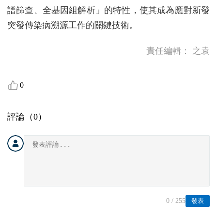
譜篩查、全基因組解析」的特性，使其成為應對新發
突發傳染病溯源工作的關鍵技術。
責任編輯：
之袁
0
評論（
0
）
0
/ 255
發表