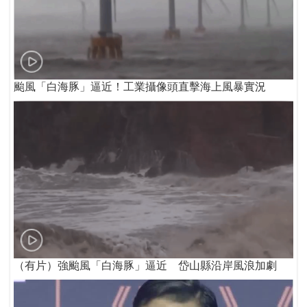
颱風「白海豚」逼近！工業攝像頭直擊海上風暴實況
（有片）強颱風「白海豚」逼近 岱山縣沿岸風浪加劇