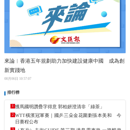
來論︱香港五年規劃助力加快建設健康中國 成為創
新實踐地
08月06日 10:57:07
排行榜
1
獲馬國明讚疊字得意 郭柏妍澄清非「綠茶」
2
WTT橫濱冠軍賽｜國乒三朵金花圍剿張本美和 今
日賽程公布
3