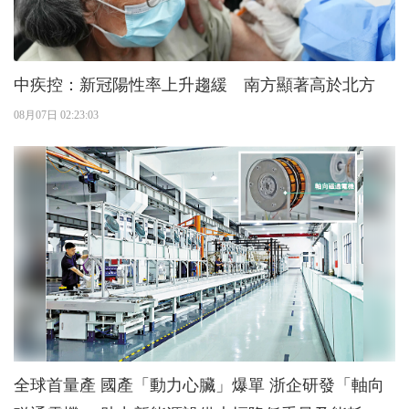
中疾控：新冠陽性率上升趨緩 南方顯著高於北方
08月07日 02:23:03
全球首量產 國產「動力心臟」爆單 浙企研發「軸向