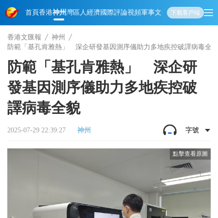
首頁
香港
神州
灣區人
經濟
國際
評論
視頻
軍事
文化
娛樂
生活
教育
體
下載客戶端
香港文匯報
神州
防範「基孔肯雅熱」 深企研發基因測序儀助力多地疾控破譯病毒全
防範「基孔肯雅熱」 深企研
發基因測序儀助力多地疾控破
譯病毒全貌
2025-07-29 22:39:27
神州
字號