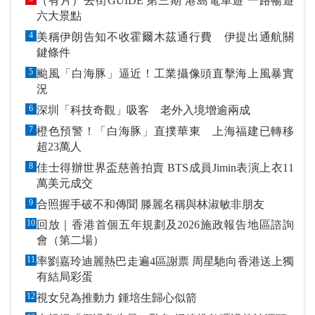
（有片）去街GUIDE 第三期 港島電車遊 一路暢遊
六大景點
4
美稱伊朗告知不收霍爾木茲通行費 伊提出通航關
鍵條件
5
颱風「白海豚」逼近！工業攝像頭直擊海上風暴實
況
6
深圳「科技奇觀」吸客 老外入境增逾兩成
7
橙色預警！「白海豚」直撲華東 上海福建已轉移
超23萬人
8
佳士得辦世界盃慈善拍賣 BTS成員Jimin表演上衣11
萬美元成交
9
合照握手破不和傳聞 滕麗名稱與林淑敏非朋友
10
回放｜香港首個五年規劃及2026施政報告地區諮詢
會（第二場）
11
率劉嘉玲迪麗熱巴走遍4區謝票 周星馳向香港送上獨
有結局彩蛋
12
視女兒為推動力 鍾培生歸心似箭