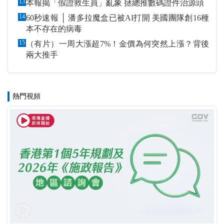
13
本報揭「假證救生員」亂象 拯總推數碼證件治源頭
14
60秒速報 │ 潘多拉魔盒已被AI打開 美國團隊創16種
本不存在的病毒
15
（有片）一周大漲超7%！金價為何突然上漲？背後
兩大推手
熱門視頻