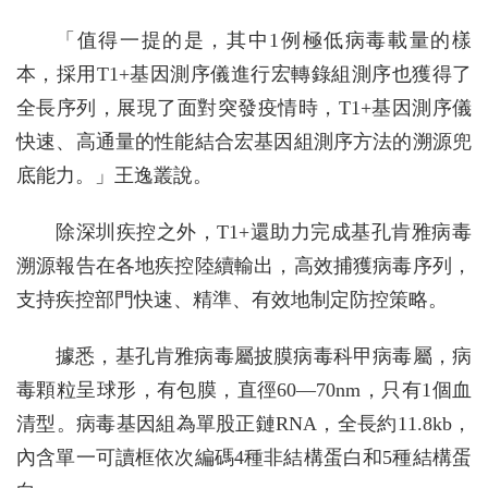
「值得一提的是，其中1例極低病毒載量的樣
本，採用T1+基因測序儀進行宏轉錄組測序也獲得了
全長序列，展現了面對突發疫情時，T1+基因測序儀
快速、高通量的性能結合宏基因組測序方法的溯源兜
底能力。」王逸叢說。
除深圳疾控之外，T1+還助力完成基孔肯雅病毒
溯源報告在各地疾控陸續輸出，高效捕獲病毒序列，
支持疾控部門快速、精準、有效地制定防控策略。
據悉，基孔肯雅病毒屬披膜病毒科甲病毒屬，病
毒顆粒呈球形，有包膜，直徑60—70nm，只有1個血
清型。病毒基因組為單股正鏈RNA，全長約11.8kb，
內含單一可讀框依次編碼4種非結構蛋白和5種結構蛋