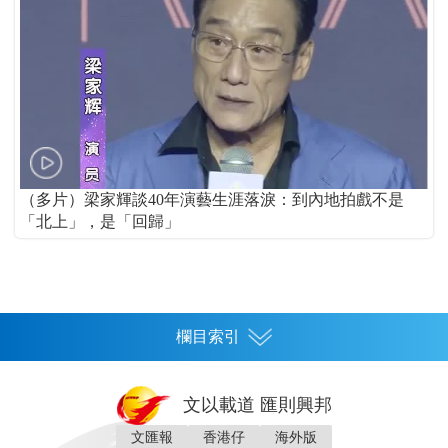
（多片）梁家輝談40年演藝生涯落淚：到內地拍戲不是
「北上」，是「回歸」
欄目索引
首頁
文以載道 匯則興邦
香港
文匯報
香港仔
海外版
神州