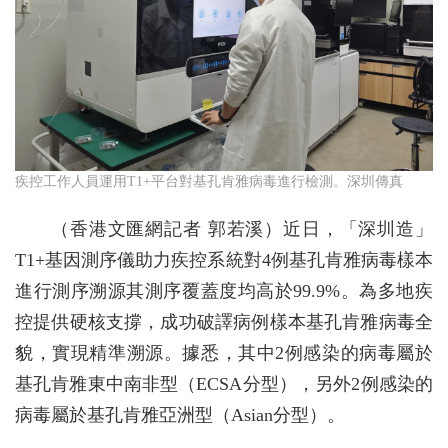
疾控工作人員運用T1+平台對基孔肯雅病毒進行檢測。深圳傳真
（香港文匯網記者 郭若溪）近日，「深圳造」
T1+基因測序儀助力疾控系統對4例基孔肯雅病毒樣本
進行測序溯源其測序覆蓋度均高於99.9%。為多地疾
控提供硬核支撐，成功破譯病例樣本基孔肯雅病毒全
貌，實現精準溯源。據悉，其中2例感染的病毒屬於
基孔肯雅東中南非型（ECSA分型），另外2例感染的
病毒屬於基孔肯雅亞洲型（Asian分型）。