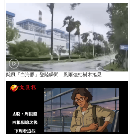
颱風「白海豚」登陸瞬間 風雨強勁樹木搖晃