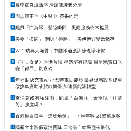
4
夏季皮炎濕熱盛 清熱健脾要分清
5
周志康不信《中聲4》賽果內定
6
颱風「白海豚」登陸瞬間 風雨強勁樹木搖晃
7
美要「換牌」 伊朗「換將」 美伊博弈變數猶存
8
WTT瑞典大滿貫｜中國隊適應訓練現場花絮
9
《功夫女足》香港首映 星媽罕有撐場 周星馳賣口乖
變「得罪」劉嘉玲
10
無補貼缺充電站 小巴轉電動卻步 業界促增設基建重
啟換車資助或貸款擔保 加速新能源轉型
11
京津冀或有強降雨 颱風「白海豚」會重現「杜蘇
芮」強度嗎？
12
香港逾百盛事「連珠炮發」 下半年料吸185萬旅客
13
國產大米漲價致消費降 日食品自給率歷來最低