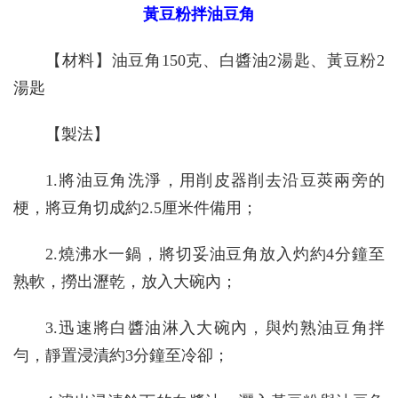
黃豆粉拌油豆角
【材料】油豆角150克、白醬油2湯匙、黃豆粉2
湯匙
【製法】
1.將油豆角洗淨，用削皮器削去沿豆莢兩旁的
梗，將豆角切成約2.5厘米件備用；
2.燒沸水一鍋，將切妥油豆角放入灼約4分鐘至
熟軟，撈出瀝乾，放入大碗內；
3.迅速將白醬油淋入大碗內，與灼熟油豆角拌
勻，靜置浸漬約3分鐘至冷卻；