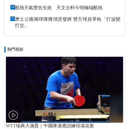
14
酷熱天氣警告生效 天文台料今明極端酷熱
15
摩士公園兩球隊獲球證發牌 雙方球員爭執「打波變
打交」
熱門視頻
WTT瑞典大滿貫｜中國隊適應訓練現場花絮