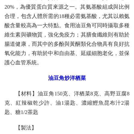
20%，為優質蛋白質來源之一。其氨基酸組成與比例
合理，包含人體所需的18種必需氨基酸，尤其以賴氨
酸含量較高為一大特點。食用油豆角可同時攝取多種
維生素與礦物質，強化免疫力；其膳食纖維則有助於
腸道健康，而其中的多酚與黃酮類化合物具有良好抗
氧化能力，有助於中和自由基、延緩細胞老化，並保
護心血管系統。
油豆角炒洋栖菜
【材料】油豆角150克、洋栖菜8克、高野豆腐8
克、紅辣椒乾少許、油1湯匙、濃縮鰹魚昆布汁2湯
匙、糖1/2茶匙
【製法】