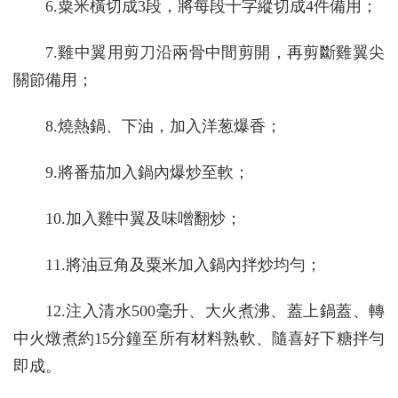
6.粟米橫切成3段，將每段十字縱切成4件備用；
7.雞中翼用剪刀沿兩骨中間剪開，再剪斷雞翼尖
關節備用；
8.燒熱鍋、下油，加入洋葱爆香；
9.將番茄加入鍋內爆炒至軟；
10.加入雞中翼及味噌翻炒；
11.將油豆角及粟米加入鍋內拌炒均勻；
12.注入清水500毫升、大火煮沸、蓋上鍋蓋、轉
中火燉煮約15分鐘至所有材料熟軟、隨喜好下糖拌勻
即成。