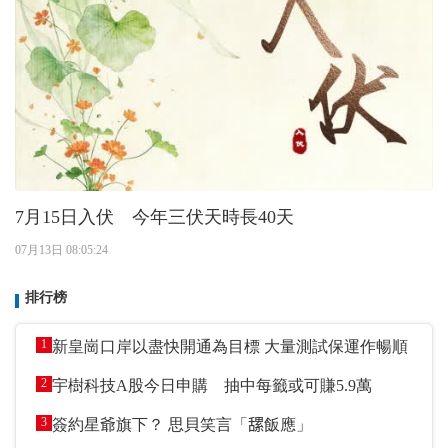
7月15日入伏 今年三伏天時長40天
07月13日 08:05:24
排行榜
1
新皇崗口岸以盡快開通為目標 大量測試保運作暢順
2
宇樹科技A股今日申購 抽中每籤或可賺5.9萬
3
簽約星爺旗下？ 思貝笑言「𦧲飯應」