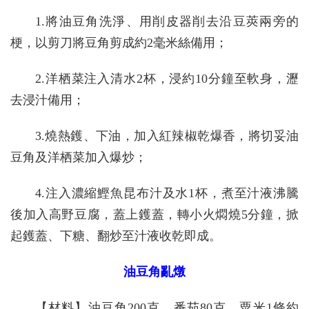
1.將油豆角洗淨、用削皮器削去沿豆莢兩旁的
梗，以剪刀將豆角剪成約2毫米絲備用；
2.洋栖菜注入清水2杯，浸約10分鐘至軟身，瀝
去浸汁備用；
3.燒熱鑊、下油，加入紅辣椒乾爆香，將切妥油
豆角及洋栖菜加入爆炒；
4.注入濃縮鰹魚昆布汁及水1杯，煮至汁液沸騰
後加入高野豆腐，蓋上鑊蓋，轉小火燜燒5分鐘，掀
起鑊蓋、下糖、翻炒至汁液收乾即成。
油豆角亂燉
【材料】油豆角200克、番茄80克、粟米1條約