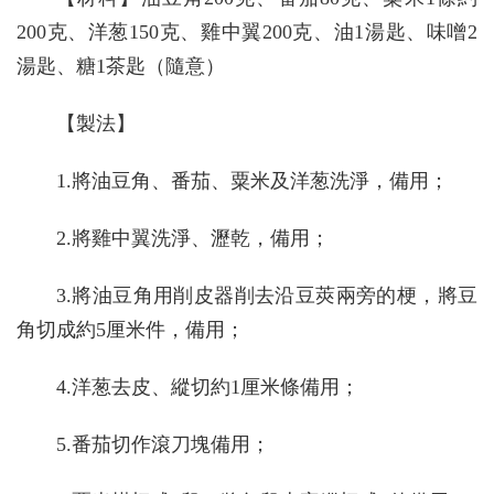
200克、洋葱150克、雞中翼200克、油1湯匙、味噌2
湯匙、糖1茶匙（隨意）
【製法】
1.將油豆角、番茄、粟米及洋葱洗淨，備用；
2.將雞中翼洗淨、瀝乾，備用；
3.將油豆角用削皮器削去沿豆莢兩旁的梗，將豆
角切成約5厘米件，備用；
4.洋葱去皮、縱切約1厘米條備用；
5.番茄切作滾刀塊備用；