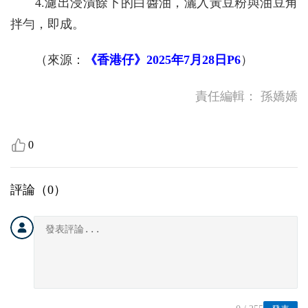
4.濾出浸漬餘下的白醬油，灑入黃豆粉與油豆角
拌勻，即成。
（來源：
《香港仔》2025年7月28日P6
）
責任編輯：
孫嬌嬌
0
評論（
0
）