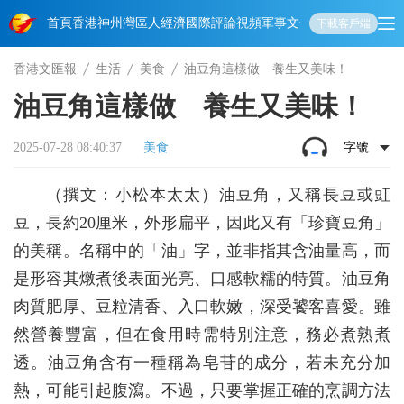
首頁
香港
神州
灣區人
經濟
國際
評論
視頻
軍事
文化
娛樂
生活
教育
體
下載客戶端
香港文匯報
生活
美食
油豆角這樣做 養生又美味！
油豆角這樣做 養生又美味！
2025-07-28 08:40:37
美食
字號
（撰文：小松本太太）油豆角，又稱長豆或豇
豆，長約20厘米，外形扁平，因此又有「珍寶豆角」
的美稱。名稱中的「油」字，並非指其含油量高，而
是形容其燉煮後表面光亮、口感軟糯的特質。油豆角
肉質肥厚、豆粒清香、入口軟嫩，深受饕客喜愛。雖
然營養豐富，但在食用時需特別注意，務必煮熟煮
透。油豆角含有一種稱為皂苷的成分，若未充分加
熱，可能引起腹瀉。不過，只要掌握正確的烹調方法