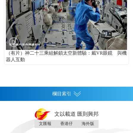
（有片）神二十三乘組解鎖太空新體驗：戴VR眼鏡 與機
器人互動
欄目索引
首頁
文以載道 匯則興邦
香港
文匯報
香港仔
海外版
神州
灣區生活
灣區企業
灣區文化
灣區旅遊