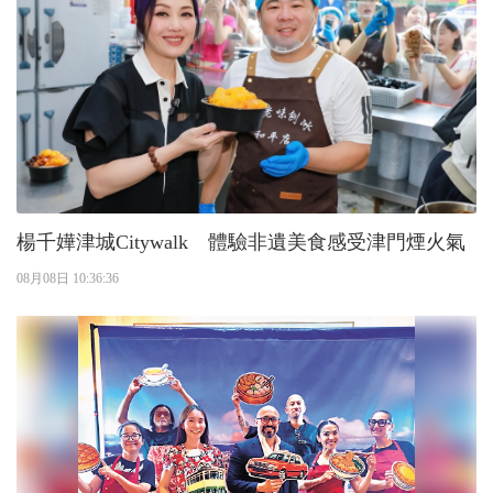
楊千嬅津城Citywalk 體驗非遺美食感受津門煙火氣
08月08日 10:36:36