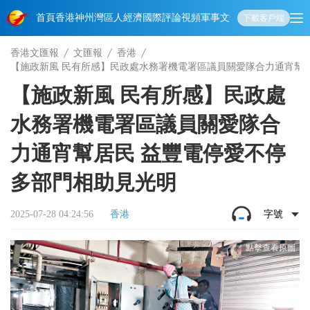
首頁
香港
神州
灣區人
經濟
國際
評論
視頻
軍事
文化
娛樂
生活
教育
體
下載客戶端
香港文匯報
文匯報
香港
【施政新風 民有所感】民政處水務署機電署區議員關愛隊合力通宵幫居
【施政新風 民有所感】民政處
水務署機電署區議員關愛隊合
力通宵幫居民 益豐電停愛不停
多部門相助見光明
2025-07-28 04:24:56
香港
字號