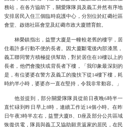
務站，在各方協助下，關愛隊隊員及義工井然有序地
安排居民入住三個臨時庇護中心，分別位於紅磡社區
會堂、啟德社區會堂及紅磡市政大廈體育館。
林榮鎮指出，益豐大廈是一幢較老舊的樓宇，居
住着許多行動不便的長者。因大廈斷電後內部漆黑，
義工聯同警方積極提供幫助，對於居住在10樓以上的
長者，他們會攙扶或背長者下樓，「我印象最深刻的
是，有位婆婆在警方及義工的攙扶下從14樓下樓，耗
時約半小時，婆婆亦一直在堅持，令我非常動容。」
他並提到，部分關愛隊隊員從前日夜晚6時半一
直忙碌到昨日早上8時，連續工作近14個小時。在昨
日午夜3時半左右，益豐大廈B、D座及部分公共區域
恢復供電，隊員與義工又協助願意返家的居民，在民