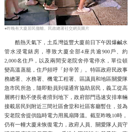
●昨晚有大廈居民撤離。民政總署社交網頁圖片
酷熱天氣下，土瓜灣益豐大廈前日下午因爆鹹水
管水浸電錶房，導致大廈全部4座共逾900戶、約
2,000名住戶，以及兩間安老院舍停電停水，單位頓
變高溫蒸籠，住戶頻呼「好辛苦」。特區政府民政事
務總署、水務署、機電工程署、區議員和地區關愛隊
急市民所急，隨即動員到場通宵協助居民，義工從高
層將行動不便長者揹到地下，政府部門迅速安排車輛
接載居民到附近三間社區會堂和社區客廳暫住，並為
安老院舍提供臨時電力用風扇降溫。截至昨晚10時，
仍有一幢大廈未恢復電力，政府人員、關愛隊人員守