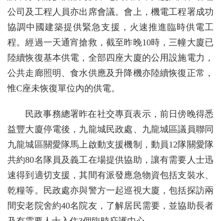
公司及工程人員亦出席會議。會上，機電工程署成功
協調中國建築提供緊急支援，火速推進臨時供電工
程。經過一天通宵搶救，截至昨晚10時，三幢大廈已
陸續恢復基本供電，全部四座大廈的公用設施電力，
公共走廊照明、食水供應及升降機亦陸續恢復正常，
惟C座未恢復單位內的供電。
民政事務總署昨在社交專頁表示，前日傍晚得悉
益豐大廈停電後，九龍城民政處、九龍城區議員聯同
九龍城區關愛隊馬上啟動支援機制，動員12隊關愛隊
共約80名隊員及義工在場提供協助，讓有需要人士迅
速得到適切支援，其間有派發應急物資包括支裝水、
乾糧等。民政處亦與警方一起巡視大廈，包括探訪兩
間安老院舍約40名院友，了解居民需要，並協助長者