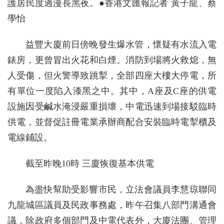
護居民度過漫長黑夜。●香港文匯報記者 黃子龍、蔡
學怡
益豐大廈前日傍晚發生爆水管，懷疑有水流入電
錶房，更曾冒出火花和白煙。消防到場將火救熄，無
人受傷，但火警導致跳掣，全部四座大樓大停電，所
有單位一度陷入漆黑之中。其中，A座及C座的供電
設施因受鹹水淹浸嚴重損壞，中電迅速到場接駁臨時
供電，並督促註冊電業承辦商配合安裝臨時電掣櫃及
電線鋪設。
截至昨晚10時 三廈恢復基本供電
為盡快幫助受影響市民，立法會議員李慧琼聯同
九龍城區議員及民政事務處，昨午召集八部門溝通會
議，除政府多個部門及中電代表外，大廈法團、管理