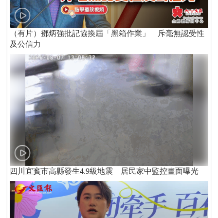
（有片）鄧炳強批記協換屆「黑箱作業」 斥毫無認受性
及公信力
四川宜賓市高縣發生4.9級地震 居民家中監控畫面曝光