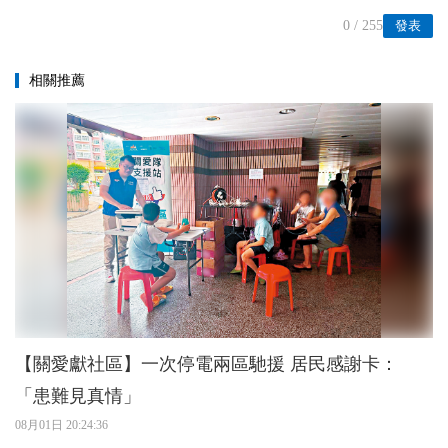
0
/ 255
發表
相關推薦
【關愛獻社區】一次停電兩區馳援 居民感謝卡：
「患難見真情」
08月01日 20:24:36