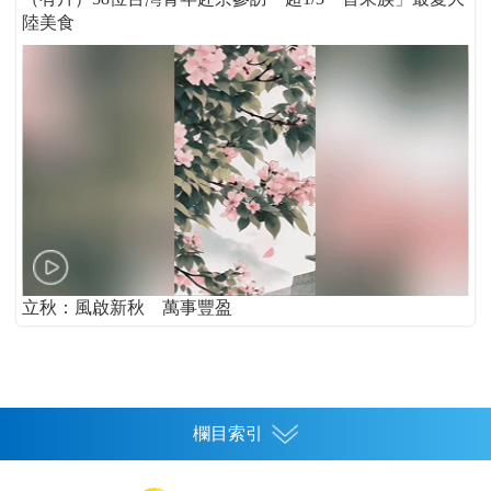
陸美食
立秋：風啟新秋 萬事豐盈
欄目索引