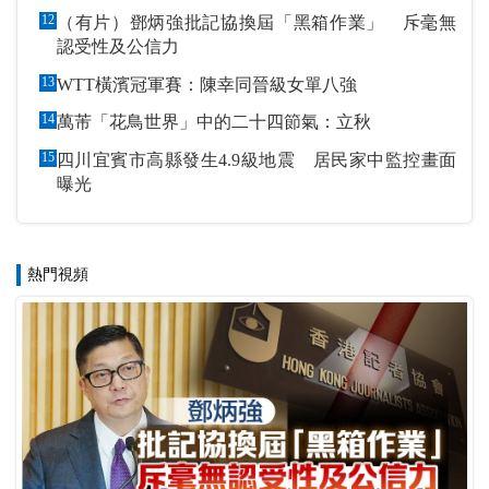
12
（有片）鄧炳強批記協換屆「黑箱作業」 斥毫無
認受性及公信力
13
WTT橫濱冠軍賽：陳幸同晉級女單八強
14
萬芾「花鳥世界」中的二十四節氣：立秋
15
四川宜賓市高縣發生4.9級地震 居民家中監控畫面
曝光
熱門視頻