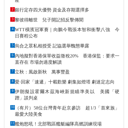
產
2
銀行定存四大優勢 資金及存期選擇多
3
黎彼得離世 兒子開記招反擊傳聞
4
WTT橫濱冠軍賽｜向鵬今戰張本智和衝擊八強 今
日賽程公布
5
烏合之眾私相授受 記協選舉醜態畢露
6
內地擬對香港保單收益徵稅20% 香港保監：要求一
直存在 市場勿過度解讀
7
立秋：風啟新秋 萬事豐盈
8
愛·回家「速遞」十載歡樂 劇集如燈塔 劇迷定志向
9
伊朗擬設霍爾木茲海峽新規瞄準美以 美國「硬
蹭」談判桌
10
（有片）58位台灣青年赴京參訪 超1/3「首來族」
最愛大陸美食
11
艦炮怒吼！北部戰區艦艇編隊高燃訓練現場