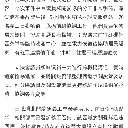
容，今次事件中區議員和關愛隊的分工非常明確。關
愛隊在事故發生後1.5小時內即在A座設立服務站，70
名義工日夜輪值，承擔前線協調工作。他們負責解答
居民疑問、協助高層長者撤離、引導居民前往紅磡社
區會堂等臨時收容中心，並在電力恢復後協助居民返
家。有義工連續值守逾12小時，往返高樓層達數次。
立法會議員和區議員主力進行跨機構溝通，實時
追蹤搶修進展，並將關鍵資訊整理傳遞予關愛隊及居
民。部分區議員及關愛隊隊員更持續駐守現場逾30小
時，協調各方資源。
土瓜灣北關愛隊義工林榮鎮表示，前日傍晚6點
半，相關部門已發起義工召集，該區域的關愛隊迅速
回應，並於當晚7時左右在益豐大廈設立首批流動服