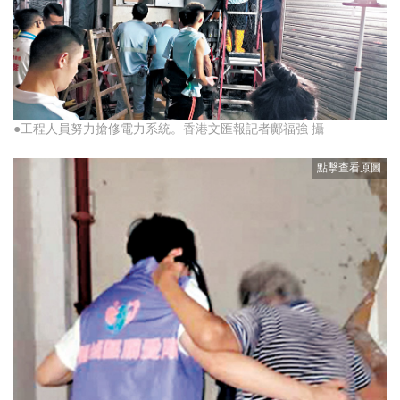
●工程人員努力搶修電力系統。香港文匯報記者鄺福強 攝