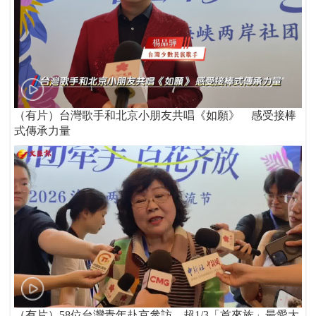
（有片）台灣歌手和北京小朋友共唱《如願》 感受接棒
式傳承力量
（有片）58位台灣青年赴京參訪 超1/3「首來族」最愛大