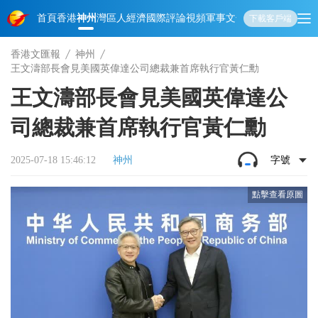
首頁
香港
神州
灣區人
經濟
國際
評論
視頻
軍事
文化
娛樂
生活
教育
體
下載客戶端
香港文匯報
神州
王文濤部長會見美國英偉達公司總裁兼首席執行官黃仁勳
王文濤部長會見美國英偉達公
司總裁兼首席執行官黃仁勳
2025-07-18 15:46:12
神州
字號