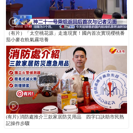
（有片）「太空桃花源」走進現實！國內首次實現櫻桃番
茄小麥在軌氣霧培養
(有片) 消防處推介三款家居防災用品 四字口訣助市民熟
記操作步驟