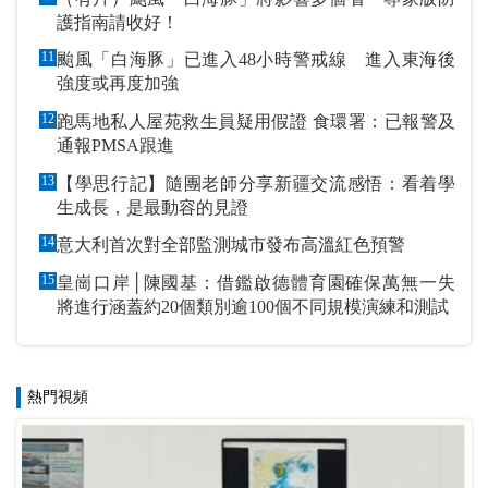
護指南請收好！
11
颱風「白海豚」已進入48小時警戒線 進入東海後
強度或再度加強
12
跑馬地私人屋苑救生員疑用假證 食環署：已報警及
通報PMSA跟進
13
【學思行記】隨團老師分享新疆交流感悟：看着學
生成長，是最動容的見證
14
意大利首次對全部監測城市發布高溫紅色預警
15
皇崗口岸│陳國基：借鑑啟德體育園確保萬無一失
將進行涵蓋約20個類別逾100個不同規模演練和測試
熱門視頻