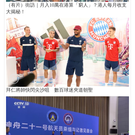
（有片）街訪｜月入10萬在港算「窮人」？港人每月收支
大揭秘！
拜仁將帥快閃尖沙咀 數百球迷夾道朝聖