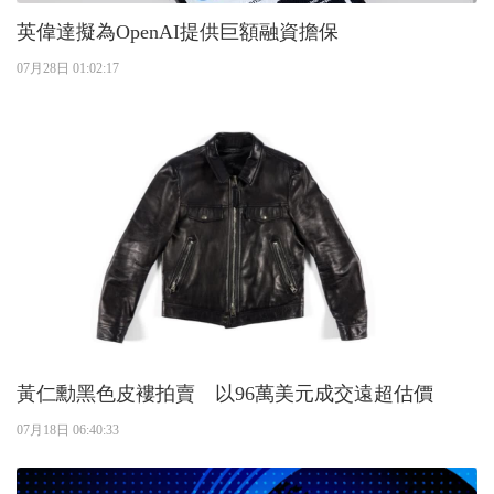
英偉達擬為OpenAI提供巨額融資擔保
07月28日 01:02:17
黃仁勳黑色皮褸拍賣 以96萬美元成交遠超估價
07月18日 06:40:33