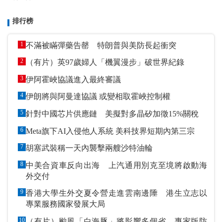
排行榜
1
不滿被瞞彈藥告罄 特朗普與美防長起衝突
2
（有片）英97歲婦人「機翼漫步」破世界紀錄
3
伊阿霍峽協議進入最終審議
4
伊朗將與阿曼達協議 或變相取霍峽控制權
5
針對中國芯片供應鏈 美擬對多晶矽加徵15%關稅
6
Meta旗下AI入侵他人系統 美科技界短期內第三宗
7
胡塞武裝稱一天內襲擊兩艘沙特油輪
8
中美合資車反向出海 上汽通用別克至境將啟動海
外交付
9
香港大學生外交夏令營走進雲南邊陲 港生立志以
專業服務國家發展大局
10
（有片）颱風「白海豚」將影響多個省 專家版防