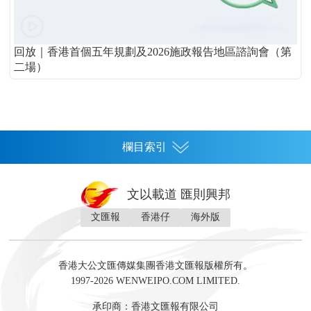
回放｜香港首個五年規劃及2026施政報告地區諮詢會（第
二場）
欄目索引
首頁
文以載道 匯則興邦
香港
文匯報
香港仔
海外版
神州
灣區生活
灣區企業
灣區文化
灣區旅遊
灣區人
灣區人才
灣區政策
灣區服務易
經濟
財經
地產
投資
財評
數字經濟
經湋論
香港大公文匯傳媒集團香港文匯報版權所有。
國際
1997-2026 WENWEIPO.COM LIMITED.
評論
社評
評論
快評
來論
視頻
新聞
訪談
直播
經湋論
承印商：香港文匯報有限公司