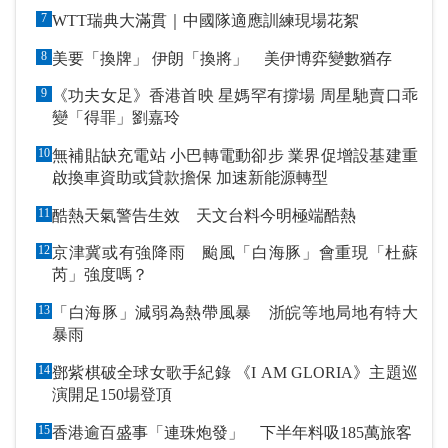
7
WTT瑞典大滿貫｜中國隊適應訓練現場花絮
8
美要「換牌」 伊朗「換將」 美伊博弈變數猶存
9
《功夫女足》香港首映 星媽罕有撐場 周星馳賣口乖
變「得罪」劉嘉玲
10
無補貼缺充電站 小巴轉電動卻步 業界促增設基建重
啟換車資助或貸款擔保 加速新能源轉型
11
酷熱天氣警告生效 天文台料今明極端酷熱
12
京津冀或有強降雨 颱風「白海豚」會重現「杜蘇
芮」強度嗎？
13
「白海豚」減弱為熱帶風暴 浙皖等地局地有特大
暴雨
14
鄧紫棋破全球女歌手紀錄 《I AM GLORIA》主題巡
演開足150場登頂
15
香港逾百盛事「連珠炮發」 下半年料吸185萬旅客