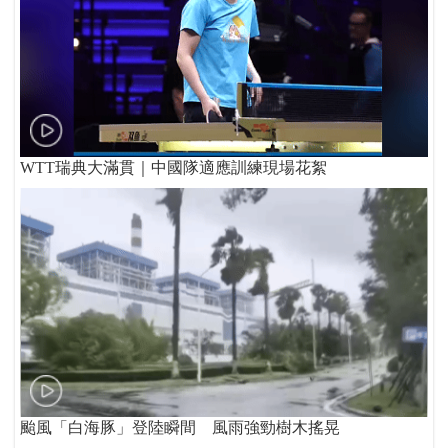
WTT瑞典大滿貫｜中國隊適應訓練現場花絮
颱風「白海豚」登陸瞬間 風雨強勁樹木搖晃