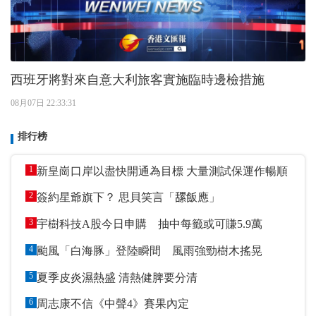
西班牙將對來自意大利旅客實施臨時邊檢措施
08月07日 22:33:31
排行榜
1
新皇崗口岸以盡快開通為目標 大量測試保運作暢順
2
簽約星爺旗下？ 思貝笑言「𦧲飯應」
3
宇樹科技A股今日申購 抽中每籤或可賺5.9萬
4
颱風「白海豚」登陸瞬間 風雨強勁樹木搖晃
5
夏季皮炎濕熱盛 清熱健脾要分清
6
周志康不信《中聲4》賽果內定