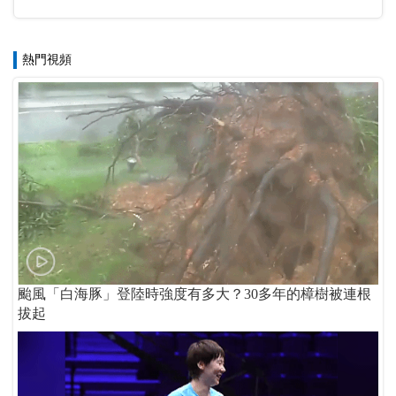
熱門視頻
颱風「白海豚」登陸時強度有多大？30多年的樟樹被連根
拔起