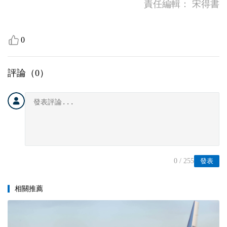
責任編輯：
宋得書
0
評論（
0
）
0
/ 255
發表
相關推薦