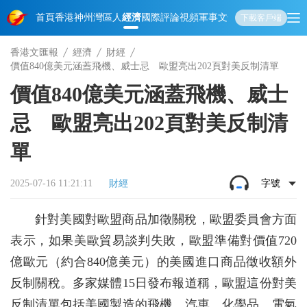
首頁
香港
神州
灣區人
經濟
國際
評論
視頻
軍事
文化
娛樂
生活
教育
體
下載客戶端
香港文匯報
經濟
財經
價值840億美元涵蓋飛機、威士忌 歐盟亮出202頁對美反制清單
價值840億美元涵蓋飛機、威士
忌 歐盟亮出202頁對美反制清
單
2025-07-16 11:21:11
財經
字號
針對美國對歐盟商品加徵關稅，歐盟委員會方面
表示，如果美歐貿易談判失敗，歐盟準備對價值720
億歐元（約合840億美元）的美國進口商品徵收額外
反制關稅。多家媒體15日發布報道稱，歐盟這份對美
反制清單包括美國製造的飛機、汽車、化學品、電氣