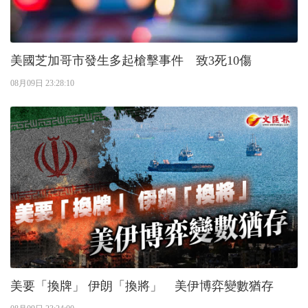
美國芝加哥市發生多起槍擊事件 致3死10傷
08月09日 23:28:10
美要「換牌」 伊朗「換將」 美伊博弈變數猶存