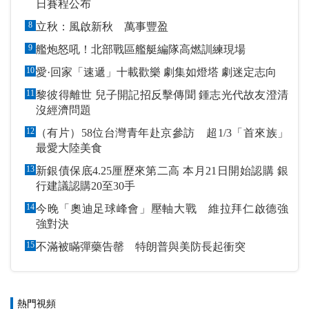
日賽程公布
8
立秋：風啟新秋 萬事豐盈
9
艦炮怒吼！北部戰區艦艇編隊高燃訓練現場
10
愛·回家「速遞」十載歡樂 劇集如燈塔 劇迷定志向
11
黎彼得離世 兒子開記招反擊傳聞 鍾志光代故友澄清
沒經濟問題
12
（有片）58位台灣青年赴京參訪 超1/3「首來族」
最愛大陸美食
13
新銀債保底4.25厘歷來第二高 本月21日開始認購 銀
行建議認購20至30手
14
今晚「奧迪足球峰會」壓軸大戰 維拉拜仁啟德強
強對決
15
不滿被瞞彈藥告罄 特朗普與美防長起衝突
熱門視頻