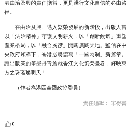
港由治及興的責任擔當，更是踐行文化自信的必由路
徑。
在由治及興、邁入繁榮發展的新階段，出版人當
以「法治精神」守護文明薪火，以「創新銳氣」重塑
產業格局，以「融合胸襟」開闢廣闊天地。堅信在中
央政府領導下，香港必將譜寫「一國兩制」新篇章。
讓出版業的筆墨丹青繪就香江文化繁榮畫卷，輝映東
方之珠璀璨明天！
（作者為港區全國政協委員）
責任編輯：
宋得書
0