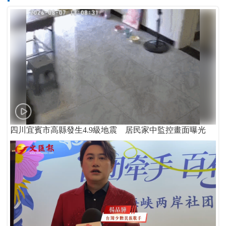
四川宜賓市高縣發生4.9級地震 居民家中監控畫面曝光