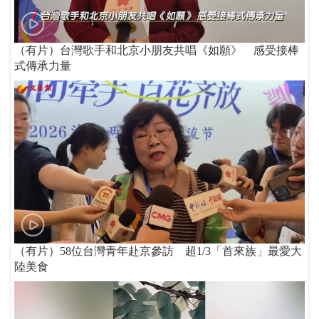
（有片）台灣歌手和北京小朋友共唱《如願》 感受接棒
式傳承力量
（有片）58位台灣青年赴京參訪 超1/3「首來族」最愛大
陸美食