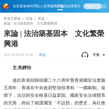
首頁
香港
神州
灣區人
經濟
國際
評論
視頻
軍事
文化
娛樂
生活
教育
體
下載客戶端
香港文匯報
評論
來論
來論 | 法治築基固本 文化繁榮興港
來論 | 法治築基固本 文化繁榮
興港
2025-07-03 07:53:46
來論
字號
文/吳靜怡
值此香港回歸祖國二十八周年暨香港國安法實施
五周年，香港在中央政府堅強領導和「一國兩制」保
障下，法治與安全根基日益鞏固。國家安全法律體系
的完善，終結了維護國安「不設防」的歷史，為社會