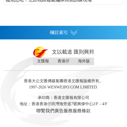
欄目索引
首頁
文以載道 匯則興邦
香港
文匯報
香港仔
海外版
神州
灣區生活
灣區企業
灣區文化
灣區旅遊
灣區人
灣區人才
灣區政策
灣區服務易
經濟
財經
地產
投資
財評
數字經濟
經湋論
香港大公文匯傳媒集團香港文匯報版權所有。
國際
1997-2026 WENWEIPO.COM LIMITED.
評論
社評
評論
快評
來論
視頻
新聞
訪談
直播
經湋論
承印商：香港文匯報有限公司
軍事
地址：香港香港仔田灣海旁道7號興偉中心2/F - 4/F
文化
文博
藝術
文學
聯繫我們
廣告服務
服務條款
娛樂
生活
旅遊
美食
時尚
健康
教育
教育科研
內地教育
升學資訊
DSE資訊