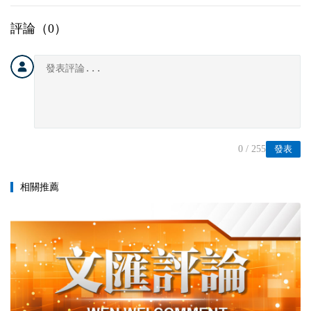
評論（
0
）
0
/ 255
發表
相關推薦