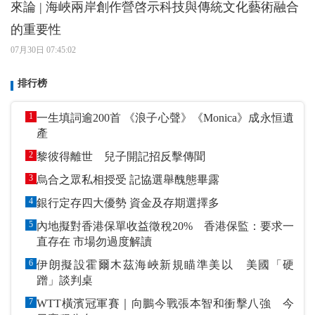
來論 | 海峽兩岸創作營啓示科技與傳統文化藝術融合
的重要性
07月30日 07:45:02
排行榜
1
一生填詞逾200首 《浪子心聲》《Monica》成永恒遺
產
2
黎彼得離世 兒子開記招反擊傳聞
3
烏合之眾私相授受 記協選舉醜態畢露
4
銀行定存四大優勢 資金及存期選擇多
5
內地擬對香港保單收益徵稅20% 香港保監：要求一
直存在 市場勿過度解讀
6
伊朗擬設霍爾木茲海峽新規瞄準美以 美國「硬
蹭」談判桌
7
WTT橫濱冠軍賽｜向鵬今戰張本智和衝擊八強 今