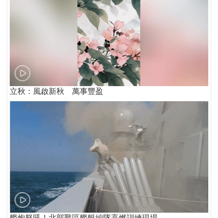
立秋：風啟新秋 萬事豐盈
艦炮怒吼！北部戰區艦艇編隊高燃訓練現場