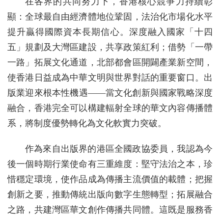
在各界的共同努力下，香港核心競爭力持續彰
顯：全球最自由經濟體地位鞏固，法治化市場化水平
提升贏得國際資本長期信心。深度融入國家「十四
五」規劃及大灣區建設，共享政策紅利；借勢「一帶
一路」拓展文化通道，北部都會區開闢產業新空間，
使香港日益成為中華文明與世界對話的重要窗口。出
版業迎來根本性機遇——當文化創新與國家戰略深度
融合，香港完全可以構建輻射全球的華文內容傳播體
系，將制度優勢轉化為文化軟實力突破。
作為來自出版界的港區全國政協委員，我認為今
後一個時期行業使命有三重維度：堅守法治之本，珍
惜穩定環境，使作品成為傳播主流價值的載體；把握
創新之要，推動傳統出版向數字生態轉型；拓展融合
之路，共建灣區華文創作傳播共同體。這既是服務香