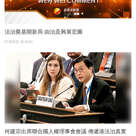
法治奠基開新局 由治及興展宏圖
07月05日 20:18:01
何建宗出席聯合國人權理事會會議 傳遞港法治真實