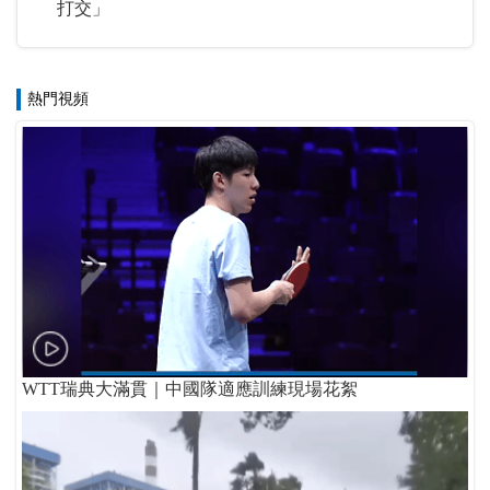
打交」
熱門視頻
WTT瑞典大滿貫｜中國隊適應訓練現場花絮