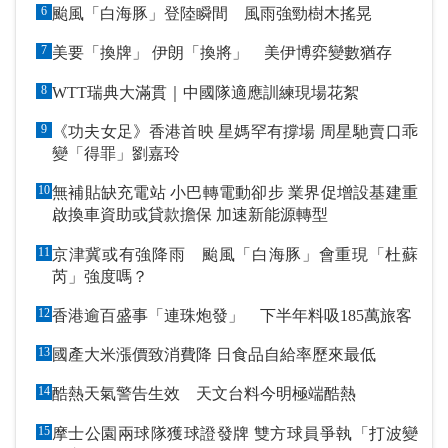
6
颱風「白海豚」登陸瞬間 風雨強勁樹木搖晃
7
美要「換牌」 伊朗「換將」 美伊博弈變數猶存
8
WTT瑞典大滿貫｜中國隊適應訓練現場花絮
9
《功夫女足》香港首映 星媽罕有撐場 周星馳賣口乖
變「得罪」劉嘉玲
10
無補貼缺充電站 小巴轉電動卻步 業界促增設基建重
啟換車資助或貸款擔保 加速新能源轉型
11
京津冀或有強降雨 颱風「白海豚」會重現「杜蘇
芮」強度嗎？
12
香港逾百盛事「連珠炮發」 下半年料吸185萬旅客
13
國產大米漲價致消費降 日食品自給率歷來最低
14
酷熱天氣警告生效 天文台料今明極端酷熱
15
摩士公園兩球隊獲球證發牌 雙方球員爭執「打波變