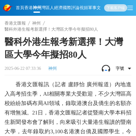
首頁
香港
神州
灣區人
經濟
國際
評論
視頻
軍事
文化
娛樂
生活
教育
體
下載客戶端
香港文匯報
神州
醫科外港生報考新選擇！大灣區大學今年擬招80人
醫科外港生報考新選擇！大灣
區大學今年擬招80人
2025-06-22 07:33:36
神州
字號
香港文匯報訊（記者 盧靜怡 廣州報道）內地進
入高考招生季，AI相關專業大受歡迎，不少大灣區高
校紛紛加碼布局AI領域，錄取港澳台及僑生的名額亦
有增無減。21日，香港文匯報記者從暨南大學本科招
生新聞發布會了解到，向來吸引大量港生報讀的暨南
大學，去年錄取約3,100名港澳台僑及國際學生，今