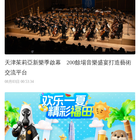
天津茱莉亞新樂季啟幕 200餘場音樂盛宴打造藝術
交流平台
08月03日 00:53:34