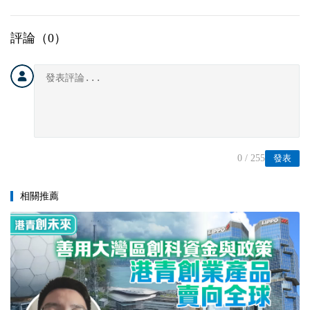
評論（
0
）
0
/ 255
發表
相關推薦