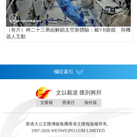
（有片）神二十三乘組解鎖太空新體驗：戴VR眼鏡 與機
器人互動
欄目索引
首頁
文以載道 匯則興邦
香港
文匯報
香港仔
海外版
神州
灣區生活
灣區企業
灣區文化
灣區旅遊
灣區人
灣區人才
灣區政策
灣區服務易
經濟
財經
地產
投資
財評
數字經濟
經湋論
香港大公文匯傳媒集團香港文匯報版權所有。
國際
1997-2026 WENWEIPO.COM LIMITED.
評論
社評
評論
快評
來論