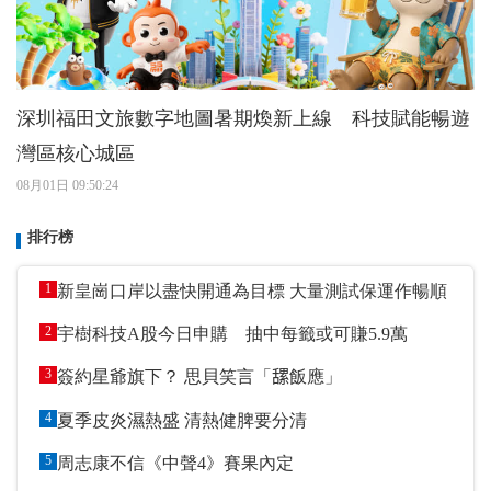
深圳福田文旅數字地圖暑期煥新上線 科技賦能暢遊
灣區核心城區
08月01日 09:50:24
排行榜
1
新皇崗口岸以盡快開通為目標 大量測試保運作暢順
2
宇樹科技A股今日申購 抽中每籤或可賺5.9萬
3
簽約星爺旗下？ 思貝笑言「𦧲飯應」
4
夏季皮炎濕熱盛 清熱健脾要分清
5
周志康不信《中聲4》賽果內定