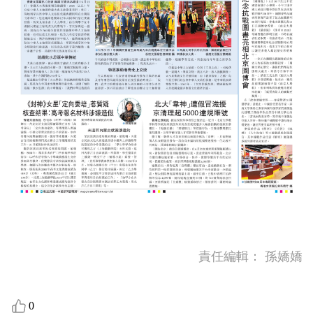
責任編輯：
孫嬌嬌
0