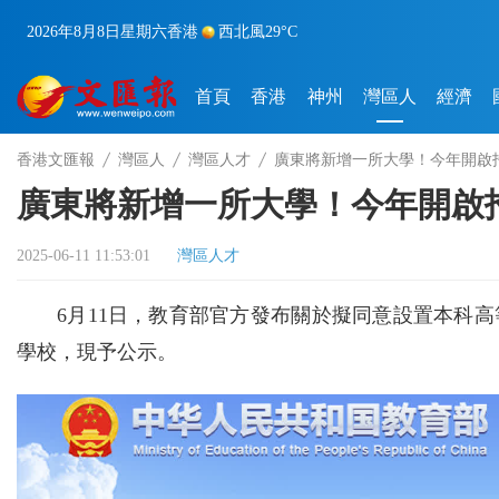
2026年8月8日
星期六
香港
西北風
29°C
首頁
香港
神州
灣區人
經濟
香港文匯報
灣區人
灣區人才
廣東將新增一所大學！今年開啟
廣東將新增一所大學！今年開啟
2025-06-11 11:53:01
灣區人才
6月11日，教育部官方發布關於擬同意設置本科
學校，現予公示。