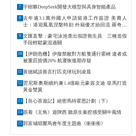
7
宇樹夥DeepSeek開發大模型與具身智能產品
8
去年逾3.1萬外國人申請留港工作簽證 美裔人
士：港迎鳳凰涅槃時刻 外籍優才紛回流 羅奇抹
黑論被打臉
9
文匯直擊：豪宅泳池查出假證救生員 三種造假
手段輕鬆蒙混過關
10
【伊朗危機】伊擬禁敵對方船隻通行霍峽 違者或
被重罰貨價20% 航運恢復期存疑
11
黃德斌談善言打匹克球玩到凌晨
12
雲尼斯奧斯續約兼1.4億歐元豪簽文迪 皇馬打造
黃金雙翼
13
【良心茶遊記】絕密馬特霍恩計劃（下）
14
跟着《主角》遊陝西 聽原生秦腔感受關中風情
15
郭富城唱響馬會年度主題曲《衝衝衝》