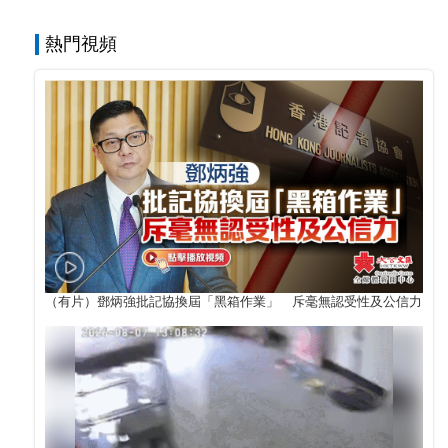
熱門視頻
（有片）鄧炳強批記協換屆「黑箱作業」 斥毫無認受性及公信力