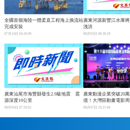
全國首個海陸一體柔直工程海上換流站
廣東河源新豐江水庫將
完成安裝
洩洪
07月24日 04:26:09
08月03日 08:38:28
廣東汕尾市海豐縣發生2.9級地震 震
廣東動漫企業突破20萬
源深度10公里
億！大灣區動畫電影周
持紅利
08月04日 07:59:02
08月07日 10:21:04