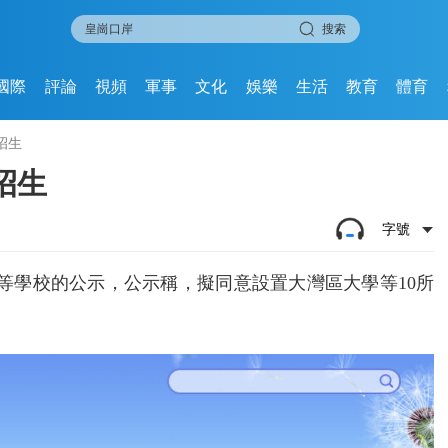
搜索
國際
評論
視頻
軍事
文化
娛樂
生活
教育
體育
招生
招生
字號
高等學校的公示，公示稱，擬同意設置大灣區大學等10所