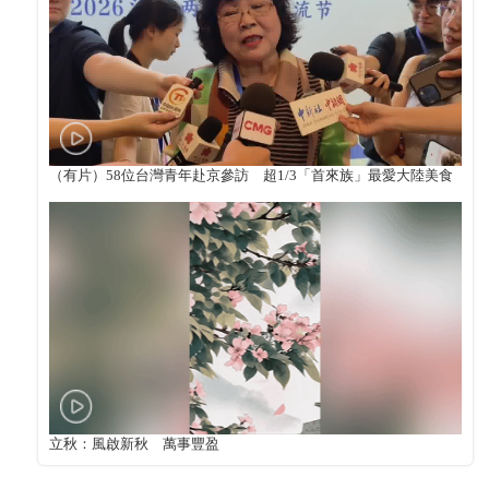
（有片）58位台灣青年赴京參訪 超1/3「首來族」最愛大陸美食
立秋：風啟新秋 萬事豐盈