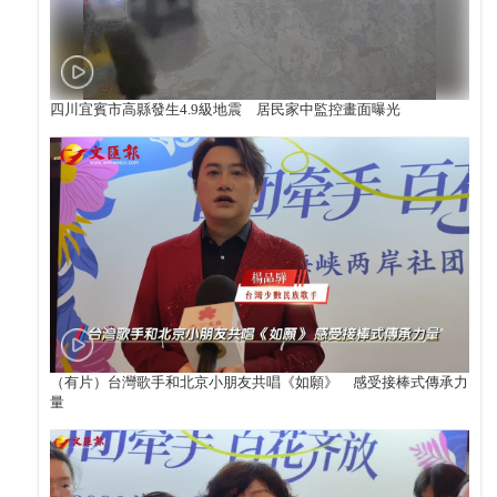
四川宜賓市高縣發生4.9級地震 居民家中監控畫面曝光
（有片）台灣歌手和北京小朋友共唱《如願》 感受接棒式傳承力
量