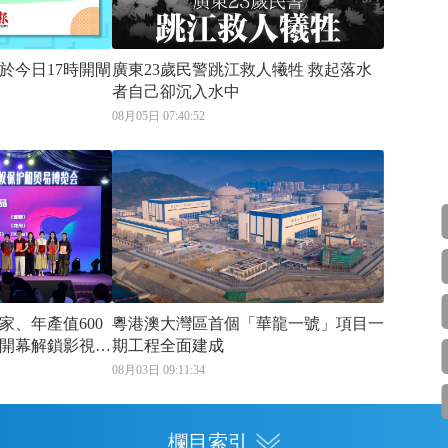
於今日17時開閘
廣東23歲民警跳江救人犧牲 救起落水
者自己卻沉入水中
08月05日 07:40:52
家、年產值600
粵港澳大灣區首個「華龍一號」項目一
開幕解鎖影視扶
期工程全面建成
08月03日 09:11:34
欄目索引