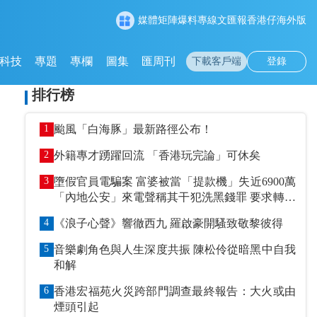
媒體矩陣
爆料專線
文匯報
香港仔
海外版
科技
專題
專欄
圖集
匯周刊
下載客戶端
登錄
排行榜
1
颱風「白海豚」最新路徑公布！
2
外籍專才踴躍回流 「香港玩完論」可休矣
3
墮假官員電騙案 富婆被當「提款機」失近6900萬
「內地公安」來電聲稱其干犯洗黑錢罪 要求轉賬
到指定戶口作「保證金」
4
《浪子心聲》響徹西九 羅啟豪開騷致敬黎彼得
5
音樂劇角色與人生深度共振 陳松伶從暗黑中自我
和解
6
香港宏福苑火災跨部門調查最終報告：大火或由
煙頭引起