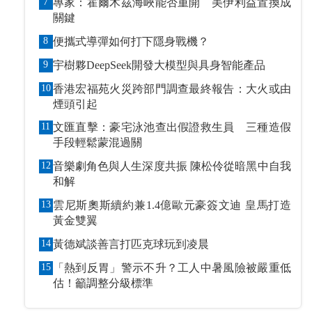
7
專家：霍爾木茲海峽能否重開 美伊利益置換成
關鍵
8
便攜式導彈如何打下隱身戰機？
9
宇樹夥DeepSeek開發大模型與具身智能產品
10
香港宏福苑火災跨部門調查最終報告：大火或由
煙頭引起
11
文匯直擊：豪宅泳池查出假證救生員 三種造假
手段輕鬆蒙混過關
12
音樂劇角色與人生深度共振 陳松伶從暗黑中自我
和解
13
雲尼斯奧斯續約兼1.4億歐元豪簽文迪 皇馬打造
黃金雙翼
14
黃德斌談善言打匹克球玩到凌晨
15
「熱到反胃」警示不升？工人中暑風險被嚴重低
估！籲調整分級標準