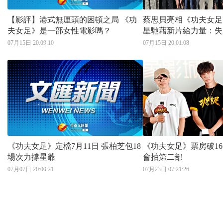
【影評】港式無厘頭的困頓之局 《功
蔡思貝亮相《功夫女足》
夫女足》是一部女性電影嗎？
星馳藉新片給力量：失
07月15日 20:09:10
07月15日 20:01:08
《功夫女足》定檔7月11日 張柏芝包18
《功夫女足》票房破1
場次力撐星爺
會拍第二部
07月07日 20:00:21
07月23日 07:21:26