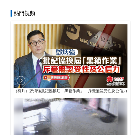
熱門視頻
（有片）鄧炳強批記協換屆「黑箱作業」 斥毫無認受性及公信力