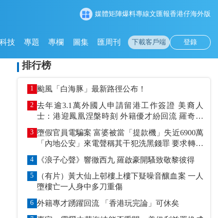
媒體矩陣
爆料專線
文匯報
香港仔
海外版
科技
專題
專欄
圖集
匯周刊
下載客戶端
登錄
排行榜
1
颱風「白海豚」最新路徑公布！
2
去年逾3.1萬外國人申請留港工作簽證 美裔人
士：港迎鳳凰涅槃時刻 外籍優才紛回流 羅奇抹
黑論被打臉
3
墮假官員電騙案 富婆被當「提款機」失近6900萬
「內地公安」來電聲稱其干犯洗黑錢罪 要求轉賬
到指定戶口作「保證金」
4
《浪子心聲》響徹西九 羅啟豪開騷致敬黎彼得
5
（有片）黃大仙上邨樓上樓下疑噪音釀血案 一人
墮樓亡一人身中多刀重傷
6
外籍專才踴躍回流 「香港玩完論」可休矣