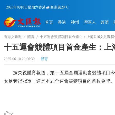
2026年8月8日
星期六
香港
西南風
29°C
首頁
香港
神州
灣區人
經濟
香港文匯報
體育
十五運會競體項目首金產生：上海U16女足奪得
十五運會競體項目首金產生：上海
2025-06-10 22:06:39
體育
據央視體育報道，第十五屆全國運動會競體項目今晚
女足奪得冠軍，這是本屆全運會競體項目的首枚金牌。
0