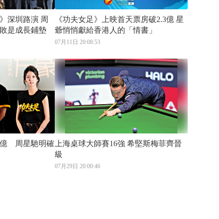
深圳路演 周
《功夫女足》上映首天票房破2.3億 星
敗是成長鋪墊
爺悄悄獻給香港人的「情書」
07月11日 20:08:53
6億 周星馳明確
上海桌球大師賽16強 希堅斯梅菲齊晉
級
07月29日 20:00:46