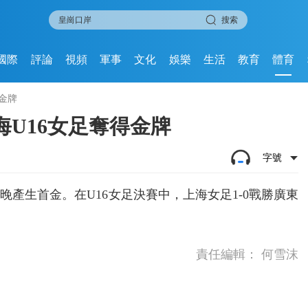
搜索
國際
評論
視頻
軍事
文化
娛樂
生活
教育
體育
金牌
U16女足奪得金牌
字號
產生首金。在U16女足決賽中，上海女足1-0戰勝廣東
責任編輯：
何雪沫