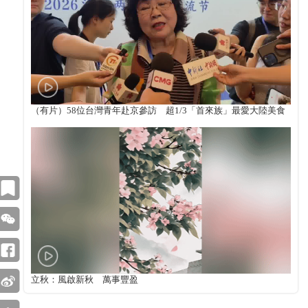
（有片）58位台灣青年赴京參訪 超1/3「首來族」最愛大陸美食
立秋：風啟新秋 萬事豐盈