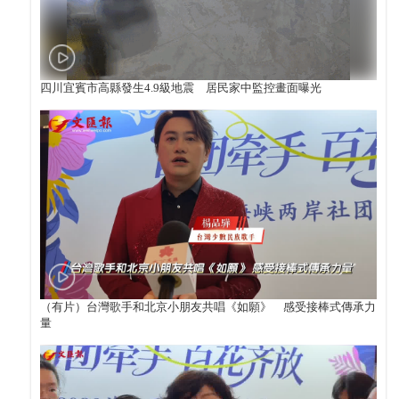
四川宜賓市高縣發生4.9級地震 居民家中監控畫面曝光
（有片）台灣歌手和北京小朋友共唱《如願》 感受接棒式傳承力
量