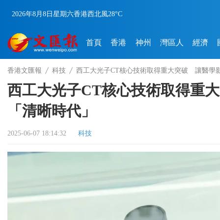
2026年8月8日
星期六
香港
西北風
28°C
首頁
香港
神州
灣區人
經濟
香港文匯報
科技
西工大光子CT核心技術取得重大突破 讓醫學
西工大光子CT核心技術取得重
「清晰時代」
2025-06-07 18:14:32
科技