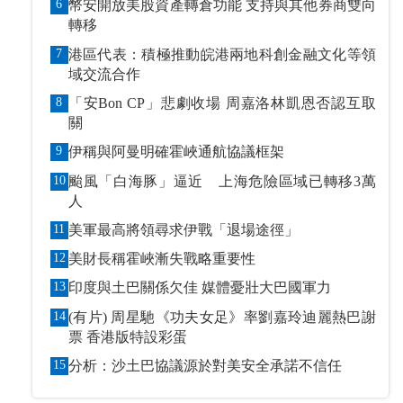
6
幣安開放美股資產轉倉功能 支持與其他券商雙向
轉移
7
港區代表：積極推動皖港兩地科創金融文化等領
域交流合作
8
「安Bon CP」悲劇收場 周嘉洛林凱恩否認互取
關
9
伊稱與阿曼明確霍峽通航協議框架
10
颱風「白海豚」逼近 上海危險區域已轉移3萬
人
11
美軍最高將領尋求伊戰「退場途徑」
12
美財長稱霍峽漸失戰略重要性
13
印度與土巴關係欠佳 媒體憂壯大巴國軍力
14
(有片) 周星馳《功夫女足》率劉嘉玲迪麗熱巴謝
票 香港版特設彩蛋
15
分析：沙土巴協議源於對美安全承諾不信任