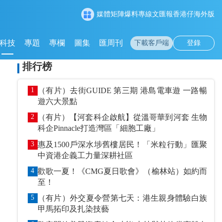
媒體矩陣
爆料專線
文匯報
香港仔
海外版
科技
專題
專欄
圖集
匯周刊
下載客戶端
登錄
排行榜
1
（有片）去街GUIDE 第三期 港島電車遊 一路暢
遊六大景點
2
（有片）【河套科企啟航】從溫哥華到河套 生物
科企Pinnacle打造灣區「細胞工廠」
3
惠及1500戶深水埗舊樓居民！「米粒行動」匯聚
中資港企義工力量深耕社區
4
歡歌一夏！《CMG夏日歌會》（榆林站）如約而
至！
5
（有片）外交夏令營第七天：港生親身體驗白族
甲馬拓印及扎染技藝