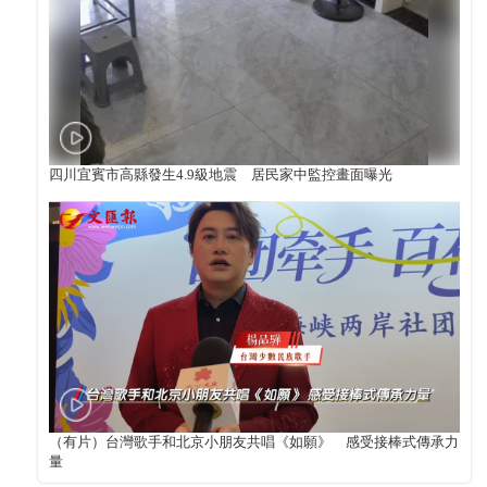
四川宜賓市高縣發生4.9級地震 居民家中監控畫面曝光
（有片）台灣歌手和北京小朋友共唱《如願》 感受接棒式傳承力
量