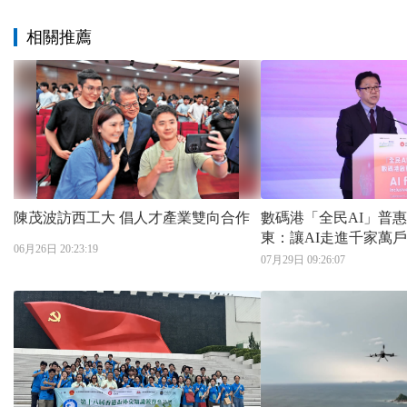
相關推薦
陳茂波訪西工大 倡人才產業雙向合作
數碼港「全民AI」普
東：讓AI走進千家萬
06月26日 20:23:19
07月29日 09:26:07