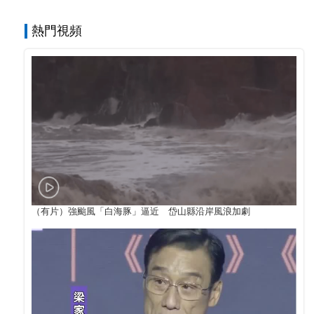
熱門視頻
（有片）強颱風「白海豚」逼近 岱山縣沿岸風浪加劇