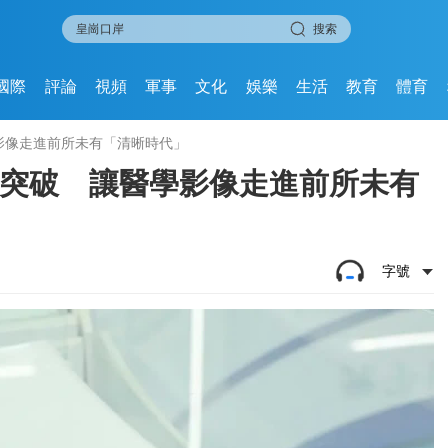
搜索
國際
評論
視頻
軍事
文化
娛樂
生活
教育
體育
影像走進前所未有「清晰時代」
大突破 讓醫學影像走進前所未有
字號