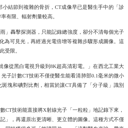
部小結節到複雜的骨折，CT成像早已是醫生手中的「診
辨率有限、輻射劑量較高。
暴雨」轟擊探測器，只能記錄總強度，卻分不清每個光子
轉化為可見光，再經過光電倍增等複雜步驟形成圖像。這
此受限。
，就像從黑白電視升級到8K超高清彩電。」在西北工業大
光子計數CT技術不僅使醫生能看清肺部0.1毫米的微小
化斑塊和碘對比劑，相當於讓CT具備了「分子級」識別
數CT技術能直接將X射線光子「一粒粒」地記錄下來，
登記」，再還原出更清晰、更立體的圖像。這種方式不僅