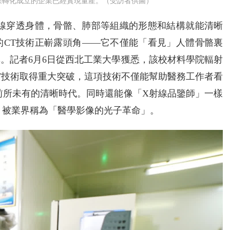
成果轉化成立的企業已經實現量產。（受訪者供圖）
射線穿透身體，骨骼、肺部等組織的形態和結構就能清晰
的CT技術正嶄露頭角——它不僅能「看見」人體骨骼裏
。記者6月6日從西北工業大學獲悉，該校材料學院輻射
CT技術取得重大突破，這項技術不僅能幫助醫務工作者看
個前所未有的清晰時代。同時還能像「X射線品鑒師」一樣
，被業界稱為「醫學影像的光子革命」。