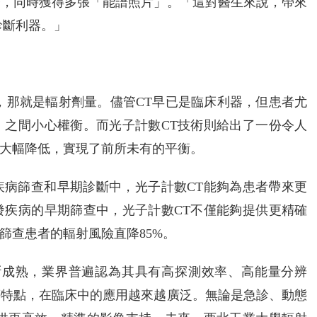
子，同時獲得多張「能譜照片」。「這對醫生來說，帶來
診斷利器。」
，那就是輻射劑量。儘管CT早已是臨床利器，但患者尤
」之間小心權衡。而光子計數CT技術則給出了一份令人
大幅降低，實現了前所未有的平衡。
疾病篩查和早期診斷中，光子計數CT能夠為患者帶來更
發疾病的早期篩查中，光子計數CT不僅能夠提供更精確
篩查患者的輻射風險直降85%。
斷成熟，業界普遍認為其具有高探測效率、高能量分辨
等特點，在臨床中的應用越來越廣泛。無論是急診、動態