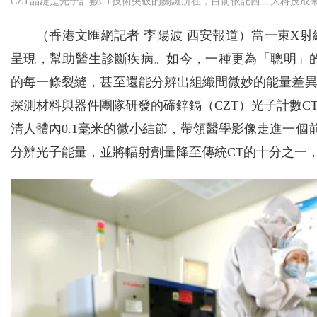
CZT晶錠是光子計數CT技術突破的關鍵所在，目前依託西工大科技
（香港文匯網記者 李陽波 西安報道）當一束X
呈現，幫助醫生診斷疾病。如今，一種更為「聰明」
的每一條裂縫，甚至還能分辨出組織間微妙的能量差異
探測材料與器件團隊研發的碲鋅鎘（CZT）光子計數
清人體內0.1毫米的微小結節，帶領醫學影像走進一
分辨光子能量，並將輻射劑量降至傳統CT的十分之一