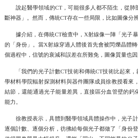
說起醫學領域的CT，可能很多人都不陌生，從肺
斷神器」。然而，傳統CT存在一些局限，比如圖像分
據介紹，在傳統CT檢查中，X射線像一陣「光子
的「身份」。當X射線穿過人體後首先會被閃爍晶體
個過程中，信號的衰減和誤差在所難免，圖像質量也因
「我們的光子計數CT技術和傳統CT技術比起來
學材料學院輻射探測材料與器件團隊成員徐教授看來，
結節，還能通過光子能量差異，直接區分血管壁的鈣
能力。
徐教授表示，具體到醫學領域具體操作中，光子計
逐個計數、逐個分析，彷彿給每個光子都做了「身份