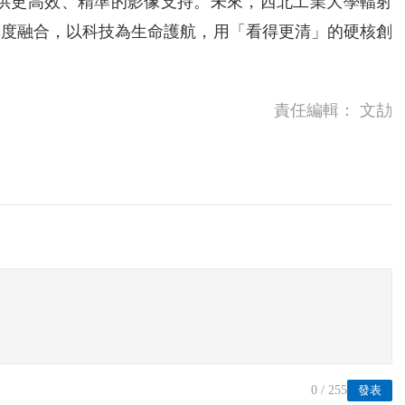
提供更高效、精準的影像支持。未來，西北工業大學輻射
深度融合，以科技為生命護航，用「看得更清」的硬核創
責任編輯：
文劼
0
/ 255
發表