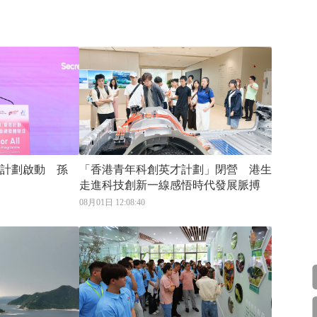
惠計劃啟動 孫
「香港青年科創英才計劃」閉營 港生
戶
走進科技創新一線感悟時代發展脈搏
08月01日 12:08:40