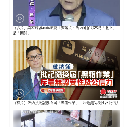
（多片）梁家輝談40年演藝生涯落淚：到內地拍戲不是「北上」，
是「回歸」
（有片）鄧炳強批記協換屆「黑箱作業」 斥毫無認受性及公信力