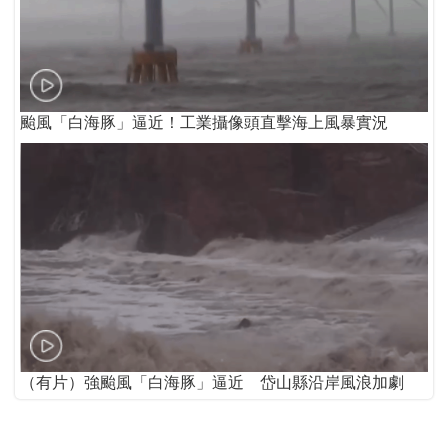
颱風「白海豚」逼近！工業攝像頭直擊海上風暴實況
（有片）強颱風「白海豚」逼近 岱山縣沿岸風浪加劇