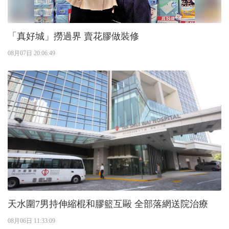
「真好城」撈過界 賣花膠做裝修
08月07日 20:06:49
天水圍7男持伸縮棍和膠籃互毆 全部落網送院治療
08月06日 11:33:09