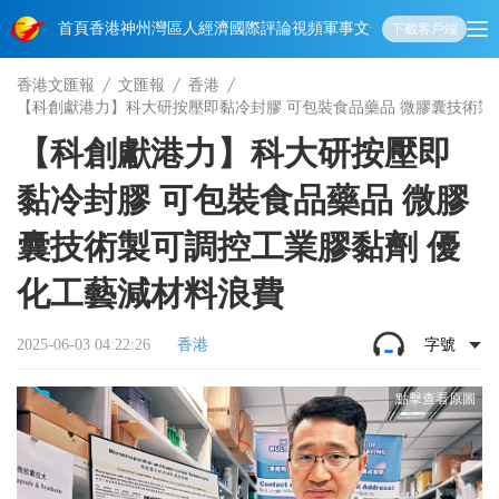
首頁
香港
神州
灣區人
經濟
國際
評論
視頻
軍事
文化
娛樂
生活
教育
體
下載客戶端
香港文匯報
文匯報
香港
【科創獻港力】科大研按壓即黏冷封膠 可包裝食品藥品 微膠囊技術製
【科創獻港力】科大研按壓即
黏冷封膠 可包裝食品藥品 微膠
囊技術製可調控工業膠黏劑 優
化工藝減材料浪費
2025-06-03 04:22:26
香港
字號