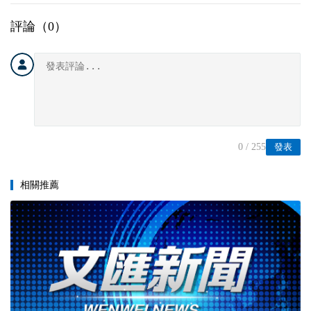
評論（
0
）
0
/ 255
發表
相關推薦