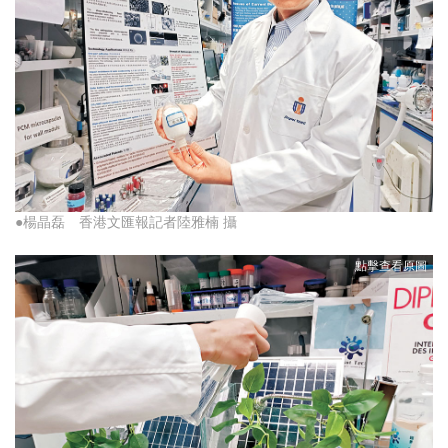
●楊晶磊 香港文匯報記者陸雅楠 攝