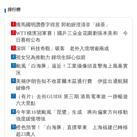
排行榜
1
獲馬國明讚疊字得意 郭柏妍澄清非「綠茶」
2
WTT橫濱冠軍賽｜國乒三朵金花圍剿張本美和 今
日賽程公布
3
深圳「科技奇觀」吸客 老外入境增逾兩成
4
視女兒為推動力 鍾培生歸心似箭
5
颱風「白海豚」逼近！工業攝像頭直擊海上風暴實
況
6
美稱伊朗告知不收霍爾木茲通行費 伊提出通航關
鍵條件
7
（有片）去街GUIDE 第三期 港島電車遊 一路暢遊
六大景點
8
今年第16號颱風「琵鷺」生成 將向偏東方向移動
強度緩慢增強
9
橙色預警！「白海豚」直撲華東 上海福建已轉移
超23萬人