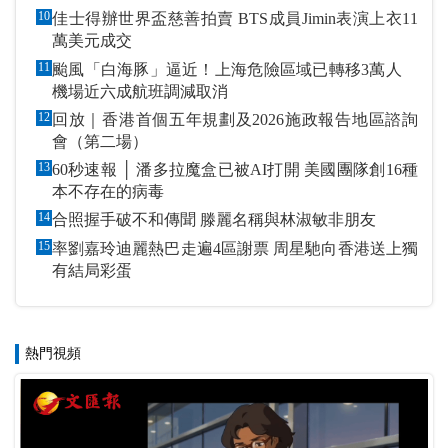
10
佳士得辦世界盃慈善拍賣 BTS成員Jimin表演上衣11
萬美元成交
11
颱風「白海豚」逼近！上海危險區域已轉移3萬人
機場近六成航班調減取消
12
回放｜香港首個五年規劃及2026施政報告地區諮詢
會（第二場）
13
60秒速報 │ 潘多拉魔盒已被AI打開 美國團隊創16種
本不存在的病毒
14
合照握手破不和傳聞 滕麗名稱與林淑敏非朋友
15
率劉嘉玲迪麗熱巴走遍4區謝票 周星馳向香港送上獨
有結局彩蛋
熱門視頻