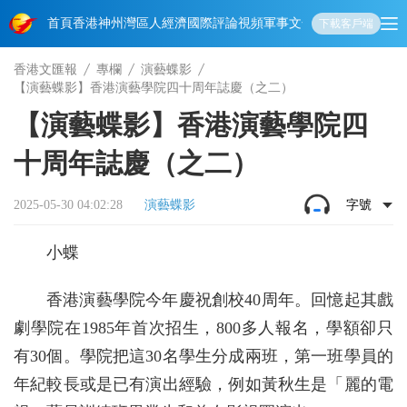
首頁
香港
神州
灣區人
經濟
國際
評論
視頻
軍事
文化
娛樂
生活
教育
體
下載客戶端
香港文匯報
專欄
演藝蝶影
【演藝蝶影】香港演藝學院四十周年誌慶（之二）
【演藝蝶影】香港演藝學院四
十周年誌慶（之二）
2025-05-30 04:02:28
演藝蝶影
字號
小蝶
香港演藝學院今年慶祝創校40周年。回憶起其戲
劇學院在1985年首次招生，800多人報名，學額卻只
有30個。學院把這30名學生分成兩班，第一班學員的
年紀較長或是已有演出經驗，例如黃秋生是「麗的電