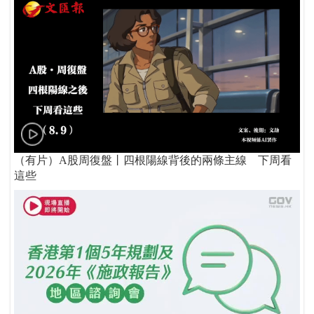
（有片）A股周復盤丨四根陽線背後的兩條主線 下周看
這些