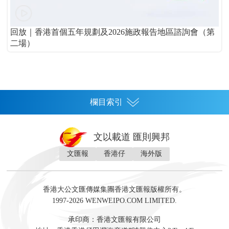
回放｜香港首個五年規劃及2026施政報告地區諮詢會（第
二場）
欄目索引
首頁
文以載道 匯則興邦
香港
文匯報
香港仔
海外版
神州
灣區生活
灣區企業
灣區文化
灣區旅遊
灣區人
灣區人才
灣區政策
灣區服務易
經濟
財經
地產
投資
財評
數字經濟
經湋論
香港大公文匯傳媒集團香港文匯報版權所有。
國際
1997-2026 WENWEIPO.COM LIMITED.
評論
社評
評論
快評
來論
視頻
新聞
訪談
直播
經湋論
承印商：香港文匯報有限公司
軍事