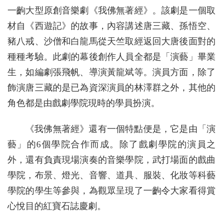
一齣大型原創音樂劇《我佛無著經》。該劇是一個取
材自《西遊記》的故事，內容講述唐三藏、孫悟空、
豬八戒、沙僧和白龍馬從天竺取經返回大唐後面對的
種種考驗。此劇的幕後創作人員全都是「演藝」畢業
生，如編劇張飛帆、導演黃龍斌等。演員方面，除了
飾演唐三藏的是已為資深演員的林澤群之外，其他的
角色都是由戲劇學院現時的學員扮演。
《我佛無著經》還有一個特點便是，它是由「演
藝」的6個學院合作而成。除了戲劇學院的演員之
外，還有負責現場演奏的音樂學院，武打場面的戲曲
學院，布景、燈光、音響、道具、服裝、化妝等科藝
學院的學生等參與，為觀眾呈現了一齣令大家看得賞
心悅目的紅寶石誌慶劇。