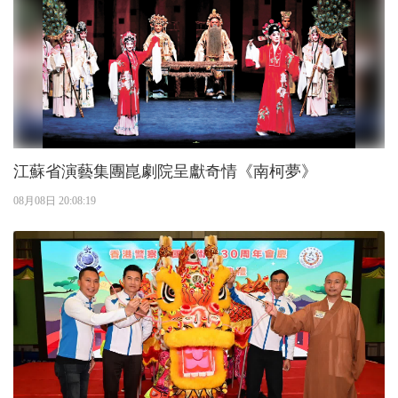
江蘇省演藝集團崑劇院呈獻奇情《南柯夢》
08月08日 20:08:19