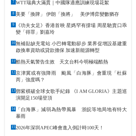
7
WTT瑞典大滿貫｜中國隊適應訓練現場花絮
8
美要「換牌」 伊朗「換將」 美伊博弈變數猶存
9
《功夫女足》香港首映 星媽罕有撐場 周星馳賣口乖
變「得罪」劉嘉玲
10
無補貼缺充電站 小巴轉電動卻步 業界促增設基建重
啟換車資助或貸款擔保 加速新能源轉型
11
酷熱天氣警告生效 天文台料今明極端酷熱
12
京津冀或有強降雨 颱風「白海豚」會重現「杜蘇
芮」強度嗎？
13
鄧紫棋破全球女歌手紀錄 《I AM GLORIA》主題巡
演開足150場登頂
14
「白海豚」減弱為熱帶風暴 浙皖等地局地有特大
暴雨
15
2026年深圳APEC峰會進入倒計時100天！