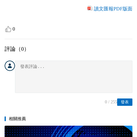
讀文匯報PDF版面
0
評論（
0
）
0
/ 255
發表
相關推薦