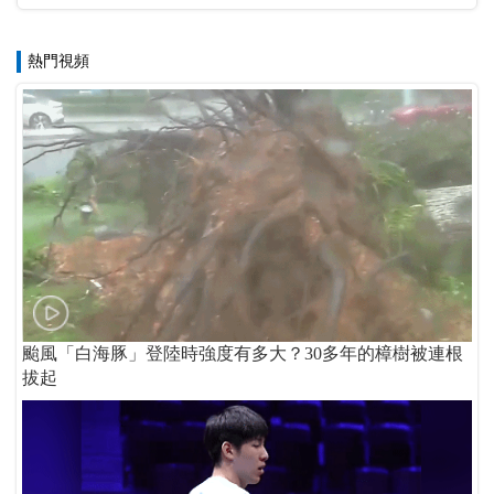
熱門視頻
颱風「白海豚」登陸時強度有多大？30多年的樟樹被連根
拔起