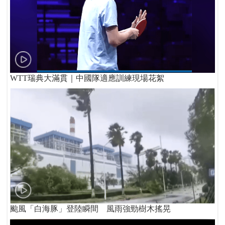
WTT瑞典大滿貫｜中國隊適應訓練現場花絮
颱風「白海豚」登陸瞬間 風雨強勁樹木搖晃