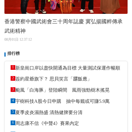
香港警察中國武術會三十周年誌慶 冀弘揚國粹傳承
武術精神
08月01日 12:37:12
排行榜
1
新皇崗口岸以盡快開通為目標 大量測試保運作暢順
2
簽約星爺旗下？ 思貝笑言「𦧲飯應」
3
颱風「白海豚」登陸瞬間 風雨強勁樹木搖晃
4
宇樹科技A股今日申購 抽中每籤或可賺5.9萬
5
夏季皮炎濕熱盛 清熱健脾要分清
6
周志康不信《中聲4》賽果內定