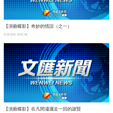
【演藝蝶影】奇妙的情誼（之一）
07月30日 20:01:48
【演藝蝶影】在凡間瀟灑走一回的謝賢