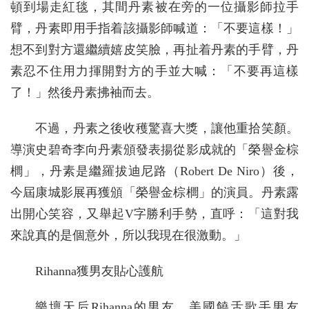
頓到場走紅毯，其間丹素被在旁的一位攝影師拉手
臂，丹素即用手指着該攝影師喊道：「不要這樣！」
想不到對方還繼續嬉皮笑臉，再扯着丹素的手臂，丹
素忍不住用力揮開對方的手並大喊：「不要再這樣
了！」然後丹素拂袖而去。
不過，丹素之後收穫驚喜大獎，讓他重拾笑顏。
導演史碧奇李向丹素頒發表揚從影成就的「榮譽金棕
櫚」，丹素是繼羅拔迪尼路（Robert De Niro）後，
今屆康城影展再獲頒「榮譽金棕櫚」的演員。丹素露
出開心笑容，又舉起V字勝利手勢，直呼：「這對我
來說真的是個意外，所以我現在很激動。」
Rihanna獲男友貼心護航
樂壇天后Rihanna的男友、美國饒舌歌手男友