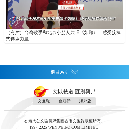
（有片）台灣歌手和北京小朋友共唱《如願》 感受接棒
式傳承力量
欄目索引
首頁
文以載道 匯則興邦
香港
文匯報
香港仔
海外版
神州
灣區生活
灣區企業
灣區文化
灣區旅遊
灣區人
灣區人才
灣區政策
灣區服務易
經濟
財經
地產
投資
財評
數字經濟
經湋論
香港大公文匯傳媒集團香港文匯報版權所有。
國際
1997-2026 WENWEIPO.COM LIMITED.