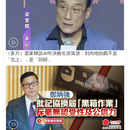
（多片）梁家輝談40年演藝生涯落淚：到內地拍戲不是
「北上」，是「回歸」