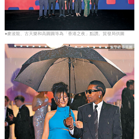
●麥浚龍、古天樂和高圓圓等為「香港之夜」點讚。貿發局供圖