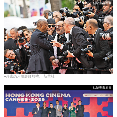
●丹素怒斥攝影師無禮。 新華社