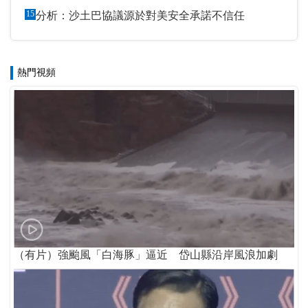
15
分析：沙土巴協議源於對美安全承諾不信任
熱門視頻
（有片）強颱風「白海豚」逼近 岱山縣沿岸風浪加劇