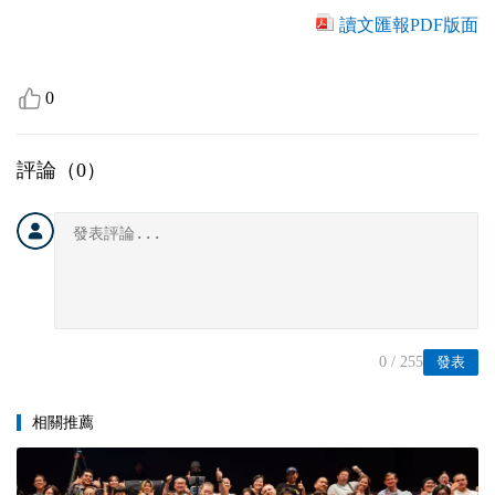
讀文匯報PDF版面
0
評論（
0
）
0
/ 255
發表
相關推薦