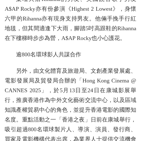
A$AP Rocky亦有份參演《Highest 2 Lowest》，身懷
六甲的Rihanna亦有現身支持男友。他倆手挽手行紅
地毯，但其間適逢下大雨，腳踏5吋高跟鞋的Rihanna
在下樓梯時步步為營，A$AP Rocky也小心護花。
逾800名環球影人共謀合作
另外，由文化體育及旅遊局、文創產業發展處、
電影發展局及貿發局合辦的「Hong Kong Cinema @
CANNES 2025」，於5月13日至24日在康城影展舉
行，推廣香港作為中外文化藝術交流中心，以及區域
知識產權貿易中心的角色，並提升香港電影的國際知
名度。重點活動之一「香港之夜」日前在康城舉行，
吸引超過800名環球製片人、導演、演員、發行商、
買家及電影機構代表出席，為業界人士提供交流機會