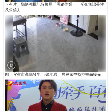
（有片）鄧炳強批記協換屆「黑箱作業」 斥毫無認受性
及公信力
四川宜賓市高縣發生4.9級地震 居民家中監控畫面曝光