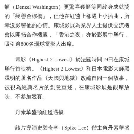
頓（Denzel Washington）更驚喜獲頒等同終身成就獎
的「榮譽金棕櫚」，但他在紅毯上卻遇上小插曲，所
幸沒影響他的心情。康城影展為業界人士提供交流機
會以開拓合作機遇，「香港之夜」亦於影展中舉行，
吸引逾800名環球電影人出席。
電影《Highest 2 Lowest》於法國時間19日在康城
舉行首映禮。《Highest 2 Lowest》和日本電影大師黑
澤明的著名作品《天國與地獄》改編自同一個故事，
被視為經典名片的創意重述，在康城影展是觀摩放
映、不參加競賽。
丹素華盛頓紅毯遇擾
該片導演史碧奇李（Spike Lee）偕主角丹素華盛