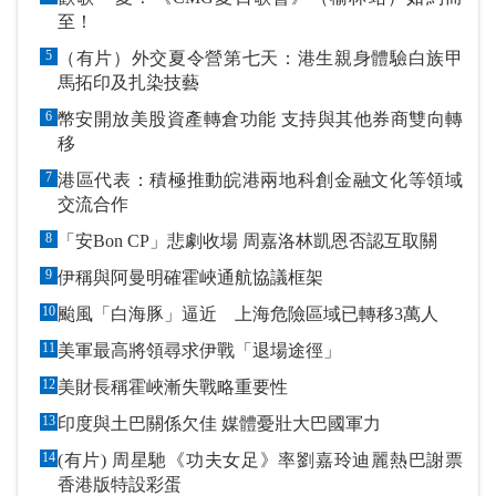
至！
5
（有片）外交夏令營第七天：港生親身體驗白族甲
馬拓印及扎染技藝
6
幣安開放美股資產轉倉功能 支持與其他券商雙向轉
移
7
港區代表：積極推動皖港兩地科創金融文化等領域
交流合作
8
「安Bon CP」悲劇收場 周嘉洛林凱恩否認互取關
9
伊稱與阿曼明確霍峽通航協議框架
10
颱風「白海豚」逼近 上海危險區域已轉移3萬人
11
美軍最高將領尋求伊戰「退場途徑」
12
美財長稱霍峽漸失戰略重要性
13
印度與土巴關係欠佳 媒體憂壯大巴國軍力
14
(有片) 周星馳《功夫女足》率劉嘉玲迪麗熱巴謝票
香港版特設彩蛋