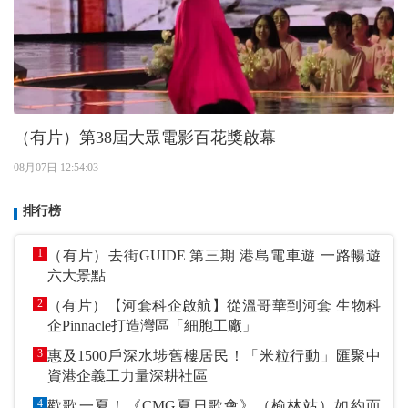
（有片）第38屆大眾電影百花獎啟幕
08月07日 12:54:03
排行榜
1
（有片）去街GUIDE 第三期 港島電車遊 一路暢遊
六大景點
2
（有片）【河套科企啟航】從溫哥華到河套 生物科
企Pinnacle打造灣區「細胞工廠」
3
惠及1500戶深水埗舊樓居民！「米粒行動」匯聚中
資港企義工力量深耕社區
4
歡歌一夏！《CMG夏日歌會》（榆林站）如約而