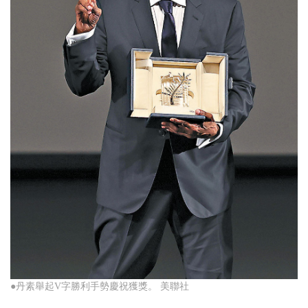
●丹素舉起V字勝利手勢慶祝獲獎。 美聯社