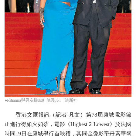
●Rihanna與男友撐傘紅毯漫步。 法新社
香港文匯報訊（記者 凡文）第78屆康城電影節
正進行得如火如荼，電影《Highest 2 Lowest》於法國
時間19日在康城舉行首映禮，其間金像影帝丹素華盛