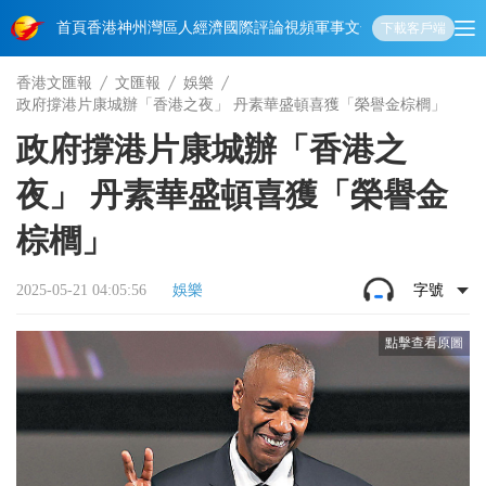
首頁
香港
神州
灣區人
經濟
國際
評論
視頻
軍事
文化
娛樂
生活
教育
體
下載客戶端
香港文匯報
文匯報
娛樂
政府撐港片康城辦「香港之夜」 丹素華盛頓喜獲「榮譽金棕櫚」
政府撐港片康城辦「香港之
夜」 丹素華盛頓喜獲「榮譽金
棕櫚」
2025-05-21 04:05:56
娛樂
字號