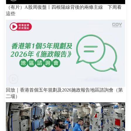
（有片）A股周復盤丨四根陽線背後的兩條主線 下周看
這些
回放｜香港首個五年規劃及2026施政報告地區諮詢會（第
二場）