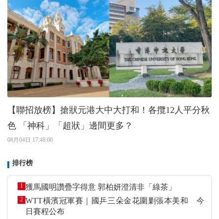
【聯招放榜】搶狀元港大中大打和！各攬12人平分秋
色 「神科」「超狀」邊間更多？
08月04日 17:48:00
排行榜
1
獲馬國明讚疊字得意 郭柏妍澄清非「綠茶」
2
WTT橫濱冠軍賽｜國乒三朵金花圍剿張本美和 今
日賽程公布