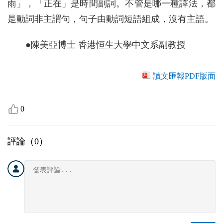
雨」，「正在」是時間副詞。不管是哪一種譯法，都
是動詞非主謂句，句子由動詞短語組成，沒有主語。
●陳美亞博士 香港恒生大學中文系副教授
讀文匯報PDF版面
0
評論（
0
）