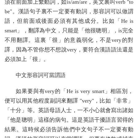
須在前面加上繫動詞，如is/am/are，英文裏叫verb "to
be"。漢語句子裏不一定要有動詞，形容詞可以做謂
語，但前面或後面必須有其他成分。比如「He is
smart」，翻譯為中文，只能是「他很聰明」，is完全
不用翻譯。這裏「很」的意義弱化，不是very的對
譯，因為不管你想不想說very，要符合漢語語法還是
必須加上「很」。
中文形容詞可當謂語
如果要與有very的「He is very smart」相區別，
便可以用其他程度副詞來翻譯 "very"，比如「非常」
「十分」等。英語母語人士，一不小心就會寫出諸如
「他是聰明」這樣的病句。這是英語干擾語言習得的
結果。這時候必須告訴他們中文句子不一定要有動