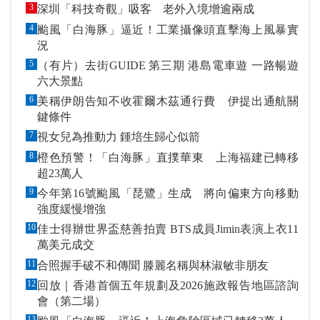
3
深圳「科技奇觀」吸客 老外入境增逾兩成
4
颱風「白海豚」逼近！工業攝像頭直擊海上風暴實
況
5
（有片）去街GUIDE 第三期 港島電車遊 一路暢遊
六大景點
6
美稱伊朗告知不收霍爾木茲通行費 伊提出通航關
鍵條件
7
視女兒為推動力 鍾培生歸心似箭
8
橙色預警！「白海豚」直撲華東 上海福建已轉移
超23萬人
9
今年第16號颱風「琵鷺」生成 將向偏東方向移動
強度緩慢增強
10
佳士得辦世界盃慈善拍賣 BTS成員Jimin表演上衣11
萬美元成交
11
合照握手破不和傳聞 滕麗名稱與林淑敏非朋友
12
回放｜香港首個五年規劃及2026施政報告地區諮詢
會（第二場）
13