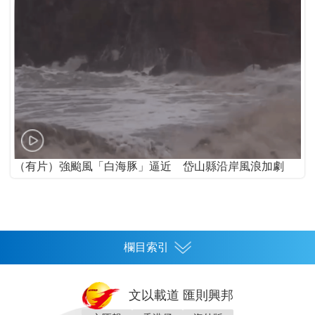
（有片）強颱風「白海豚」逼近 岱山縣沿岸風浪加劇
欄目索引
首頁
文以載道 匯則興邦
香港