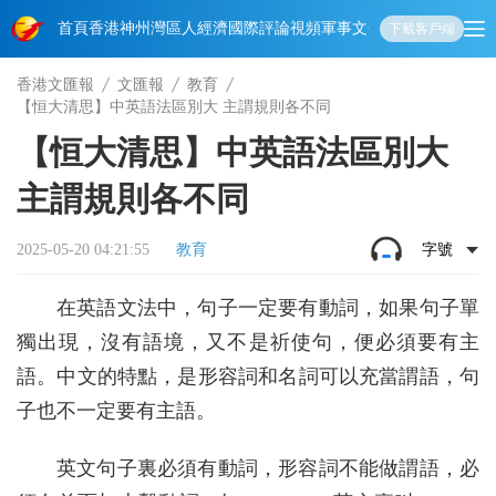
首頁
香港
神州
灣區人
經濟
國際
評論
視頻
軍事
文化
娛樂
生活
教育
體
下載客戶端
香港文匯報
文匯報
教育
【恒大清思】中英語法區別大 主謂規則各不同
【恒大清思】中英語法區別大
主謂規則各不同
2025-05-20 04:21:55
教育
字號
在英語文法中，句子一定要有動詞，如果句子單
獨出現，沒有語境，又不是祈使句，便必須要有主
語。中文的特點，是形容詞和名詞可以充當謂語，句
子也不一定要有主語。
英文句子裏必須有動詞，形容詞不能做謂語，必