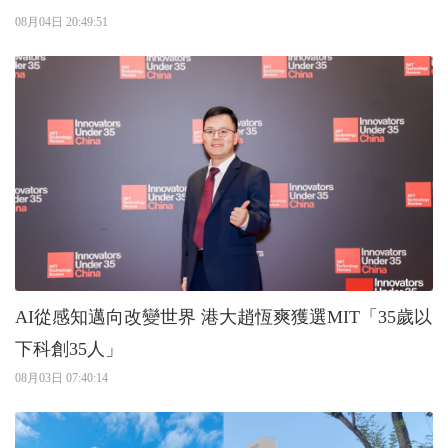
08月04日 20:49:51
AI從感知邁向改變世界 港大趙恆爽獲選MIT「35歲以
下科創35人」
08月03日 07:40:14