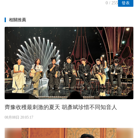
0
/ 255
發表
相關推薦
齊豫收穫最刺激的夏天 胡彥斌珍惜不同知音人
08月08日 20:05:17