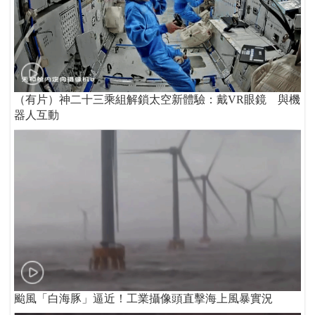
（有片）神二十三乘組解鎖太空新體驗：戴VR眼鏡 與機
器人互動
颱風「白海豚」逼近！工業攝像頭直擊海上風暴實況