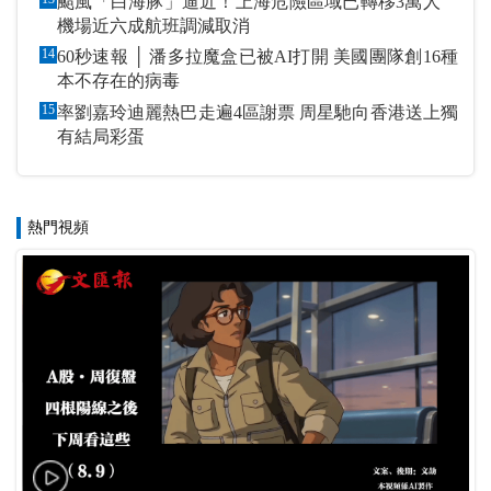
颱風「白海豚」逼近！上海危險區域已轉移3萬人
機場近六成航班調減取消
14
60秒速報 │ 潘多拉魔盒已被AI打開 美國團隊創16種
本不存在的病毒
15
率劉嘉玲迪麗熱巴走遍4區謝票 周星馳向香港送上獨
有結局彩蛋
熱門視頻