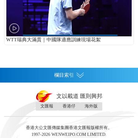
WTT瑞典大滿貫｜中國隊適應訓練現場花絮
欄目索引
首頁
文以載道 匯則興邦
香港
文匯報
香港仔
海外版
神州
灣區生活
灣區企業
灣區文化
灣區旅遊
灣區人
灣區人才
灣區政策
灣區服務易
經濟
財經
地產
投資
財評
數字經濟
經湋論
香港大公文匯傳媒集團香港文匯報版權所有。
國際
1997-2026 WENWEIPO.COM LIMITED.