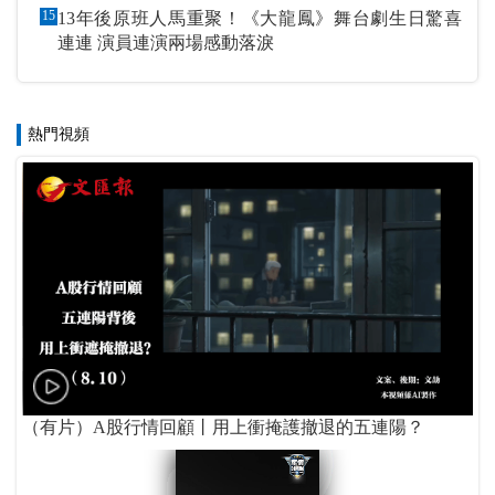
15
13年後原班人馬重聚！《大龍鳳》舞台劇生日驚喜
連連 演員連演兩場感動落淚
熱門視頻
（有片）A股行情回顧丨用上衝掩護撤退的五連陽？