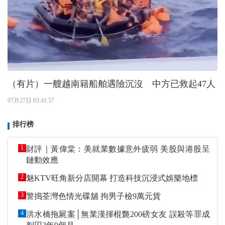
（有片）一艘越南籍船舶遇險沉沒 中方已救起47人
07月27日 03:41:57
排行榜
1
財評｜黃偉棠：美就業數據意外疲弱 美股與港股呈
鏈動效應
2
魅KTV旺角新分店開幕 打造科技沉浸式娛樂地標
3
警搗荃灣色情光碟舖 拘男子檢9萬元貨
4
洪水橋拖屍案│無業漢揮棍斃200磅女友 誤殺等罪成