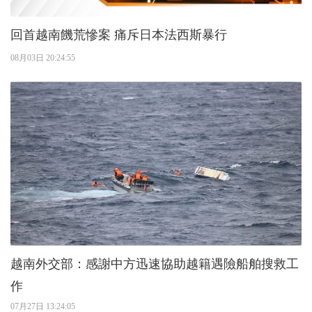
回首越南饑荒慘案 痛斥日本法西斯暴行
08月03日 20:24:55
越南外交部：感謝中方迅速協助越籍遇險船舶搜救工
作
07月27日 13:24:05