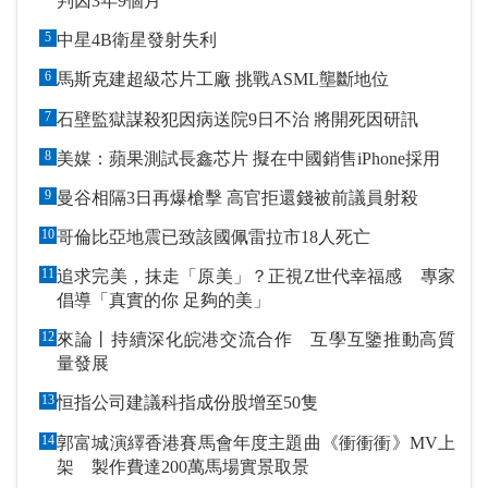
判囚3年9個月
5
中星4B衛星發射失利
6
馬斯克建超級芯片工廠 挑戰ASML壟斷地位
7
石壁監獄謀殺犯因病送院9日不治 將開死因研訊
8
美媒：蘋果測試長鑫芯片 擬在中國銷售iPhone採用
9
曼谷相隔3日再爆槍擊 高官拒還錢被前議員射殺
10
哥倫比亞地震已致該國佩雷拉市18人死亡
11
追求完美，抹走「原美」？正視Z世代幸福感 專家
倡導「真實的你 足夠的美」
12
來論丨持續深化皖港交流合作 互學互鑒推動高質
量發展
13
恒指公司建議科指成份股增至50隻
14
郭富城演繹香港賽馬會年度主題曲《衝衝衝》MV上
架 製作費達200萬馬場實景取景