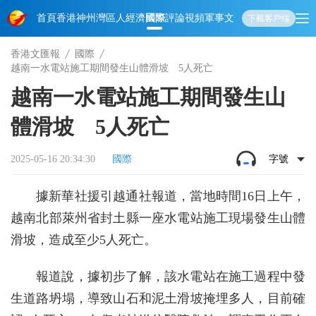
首頁
香港
神州
灣區人
經濟
國際
評論
視頻
軍事
文化
娛樂
生活
教育
體
下載客戶端
香港文匯報
國際
越南一水電站施工期間發生山體滑坡 5人死亡
越南一水電站施工期間發生山
體滑坡 5人死亡
2025-05-16 20:34:30
國際
字號
據新華社援引越通社報道，當地時間16日上午，
越南北部萊州省封土縣一座水電站施工現場發生山體
滑坡，造成至少5人死亡。
報道說，據初步了解，該水電站在施工過程中發
生道路坍塌，導致山石和泥土滑坡掩埋多人，目前確