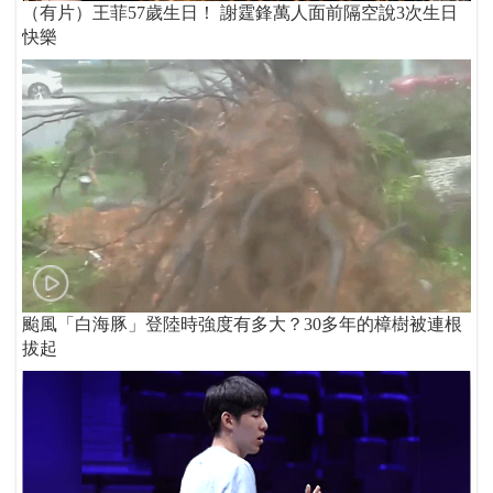
（有片）王菲57歲生日！ 謝霆鋒萬人面前隔空說3次生日
快樂
颱風「白海豚」登陸時強度有多大？30多年的樟樹被連根
拔起