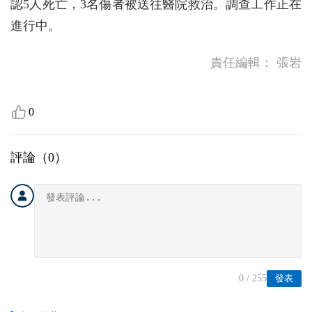
認5人死亡，3名傷者被送往醫院救治。調查工作正在
進行中。
責任編輯：
張岩
0
評論（
0
）
0
/ 255
發表