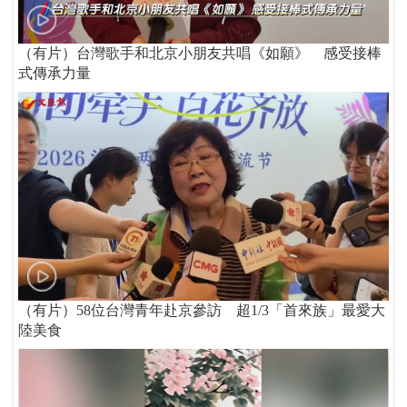
（有片）台灣歌手和北京小朋友共唱《如願》 感受接棒
式傳承力量
（有片）58位台灣青年赴京參訪 超1/3「首來族」最愛大
陸美食