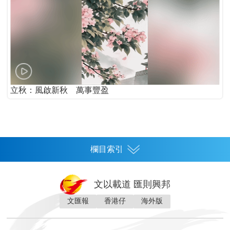
立秋：風啟新秋 萬事豐盈
欄目索引
首頁
文以載道 匯則興邦
香港
文匯報
香港仔
海外版
神州
灣區生活
灣區企業
灣區文化
灣區旅遊
灣區人
灣區人才
灣區政策
灣區服務易