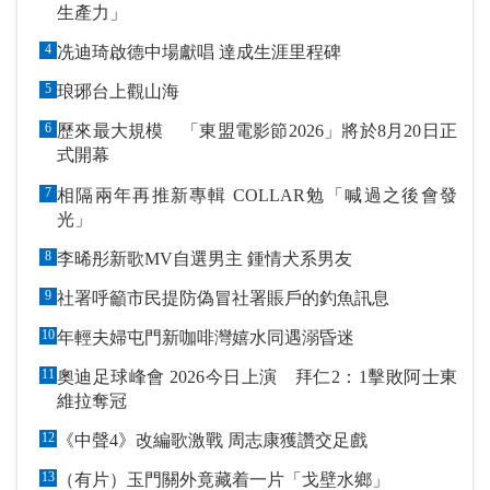
生產力」
4
冼迪琦啟德中場獻唱 達成生涯里程碑
5
琅琊台上觀山海
6
歷來最大規模 「東盟電影節2026」將於8月20日正
式開幕
7
相隔兩年再推新專輯 COLLAR勉「喊過之後會發
光」
8
李晞彤新歌MV自選男主 鍾情犬系男友
9
社署呼籲市民提防偽冒社署賬戶的釣魚訊息
10
年輕夫婦屯門新咖啡灣嬉水同遇溺昏迷
11
奧迪足球峰會 2026今日上演 拜仁2：1擊敗阿士東
維拉奪冠
12
《中聲4》改編歌激戰 周志康獲讚交足戲
13
（有片）玉門關外竟藏着一片「戈壁水鄉」