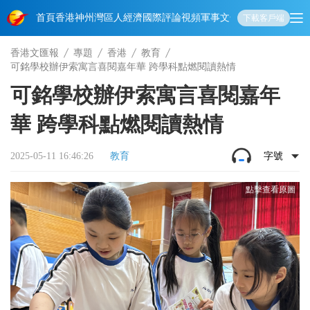
首頁
香港
神州
灣區人
經濟
國際
評論
視頻
軍事
文化
娛樂
生活
教育
體
下載客戶端
香港文匯報
專題
香港
教育
可銘學校辦伊索寓言喜閱嘉年華 跨學科點燃閱讀熱情
可銘學校辦伊索寓言喜閱嘉年
華 跨學科點燃閱讀熱情
2025-05-11 16:46:26
教育
字號