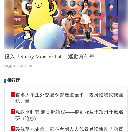
投入「Sticky Monster Lab」運動嘉年華
08月04日 20:06:50
排行榜
1
香港大學生外交夏令營走進金平 親身體驗民族團
結力量
2
鳳釵承師志 越音赴新程——越劇花旦李旭丹守藝逐
夢《追魚》
3
參觀當地企業 港區全國人大代表見證蕪湖「新質