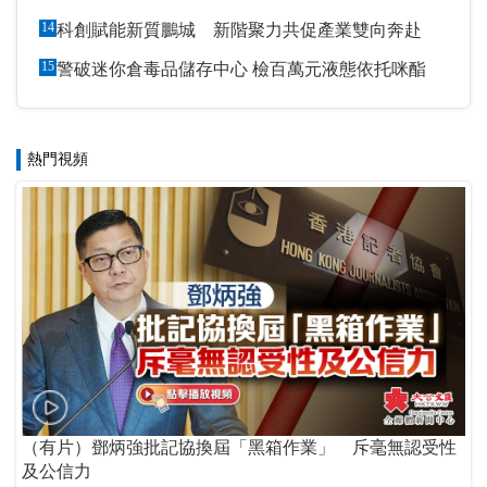
14
科創賦能新質鵬城 新階聚力共促產業雙向奔赴
15
警破迷你倉毒品儲存中心 檢百萬元液態依托咪酯
熱門視頻
（有片）鄧炳強批記協換屆「黑箱作業」 斥毫無認受性
及公信力