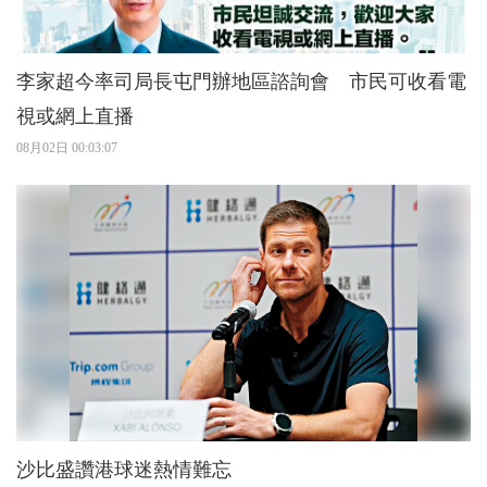
李家超今率司局長屯門辦地區諮詢會 市民可收看電
視或網上直播
08月02日 00:03:07
沙比盛讚港球迷熱情難忘