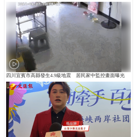
四川宜賓市高縣發生4.9級地震 居民家中監控畫面曝光