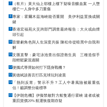
7
（有片）黃大仙上邨樓上樓下疑噪音釀血案 一人墮
樓亡一人身中多刀重傷
8
專家：霍爾木茲海峽能否重開 美伊利益置換成關
鍵
9
香港宏福苑火災跨部門調查最終報告：大火或由煙
頭引起
10
音樂劇角色與人生深度共振 陳松伶從暗黑中自我和
解
11
文匯直擊：豪宅泳池查出假證救生員 三種造假手
段輕鬆蒙混過關
12
便攜式導彈如何打下隱身戰機？
13
黃德斌談善言打匹克球玩到凌晨
14
「熱到反胃」警示不升？工人中暑風險被嚴重低
估！籲調整分級標準
15
【伊朗危機】伊擬禁敵對方船隻通行霍峽 違者或被
重罰貨價20% 航運恢復期存疑