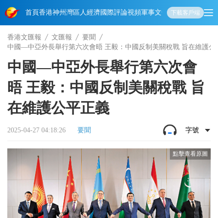
首頁
香港
神州
灣區人
經濟
國際
評論
視頻
軍事
文化
娛樂
生活
教育
體
下載客戶端
香港文匯報
文匯報
要聞
中國—中亞外長舉行第六次會晤 王毅：中國反制美關稅戰 旨在維護公
中國—中亞外長舉行第六次會
晤 王毅：中國反制美關稅戰 旨
在維護公平正義
2025-04-27 04:18:26
要聞
字號