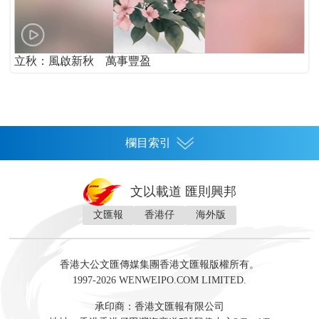
立秋：風啟新秋 萬事豐盈
欄目索引
首頁
文以載道 匯則興邦
香港
文匯報
香港仔
海外版
神州
灣區生活
灣區企業
灣區文化
灣區旅遊
灣區人
灣區人才
灣區政策
灣區服務易
經濟
財經
地產
投資
財評
數字經濟
經湋論
香港大公文匯傳媒集團香港文匯報版權所有。
國際
1997-2026 WENWEIPO.COM LIMITED.
評論
社評
評論
快評
來論
視頻
新聞
訪談
直播
經湋論
承印商：香港文匯報有限公司
軍事