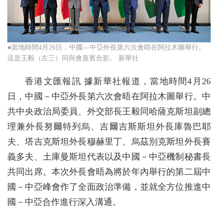
●當地時間4月26日，中國—中亞外長第六次會晤在阿拉木圖舉行。
這是王毅（左三）同與會嘉賓合影。 新華社
香港文匯報訊 據新華社報道，當地時間4月26
日，中國－中亞外長第六次會晤在阿拉木圖舉行。中
共中央政治局委員、外交部長王毅同哈薩克斯坦副總
理兼外長努爾特列烏、吉爾吉斯斯坦外長庫魯巴耶
夫、塔吉克斯坦外長穆赫里丁、烏茲別克斯坦外長賽
義多夫、土庫曼斯坦代表以及中國－中亞機制秘書長
共同出席。本次外長會晤為將於年內舉行的第二屆中
國－中亞峰會作了全面政治準備，並就全方位推進中
國－中亞合作進行深入溝通。