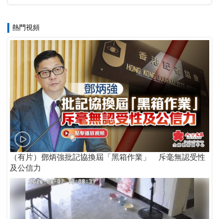
熱門視頻
（有片）鄧炳強批記協換屆「黑箱作業」 斥毫無認受性
及公信力