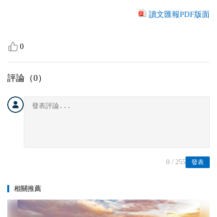
讀文匯報PDF版面
0
評論（
0
）
0
/ 255
發表
相關推薦