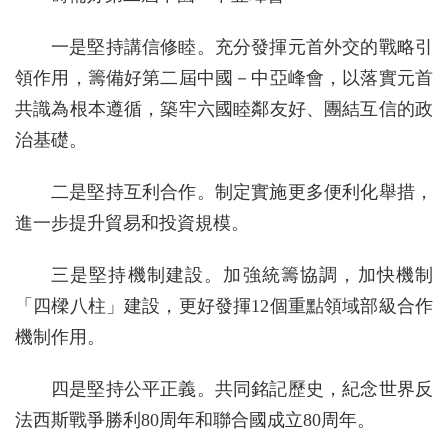
一是堅持講信修睦。充分發揮元首外交的戰略引
領作用，籌備好第二屆中國－中亞峰會，以落實元首
共識為根本遵循，築牢六國睦鄰友好、團結互信的政
治基礎。
二是堅持互利合作。制定實施更多便利化舉措，
進一步提升貿易和投資規模。
三是堅持機制建設。加強統籌協調，加快機制
「四樑八柱」建設，更好發揮12個重點領域部級合作
機制作用。
四是堅持公平正義。共同銘記歷史，紀念世界反
法西斯戰爭勝利80周年和聯合國成立80周年。