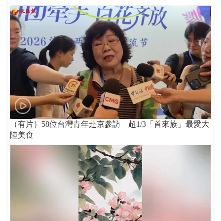
（有片）58位台灣青年赴京參訪 超1/3「首來族」最愛大
陸美食