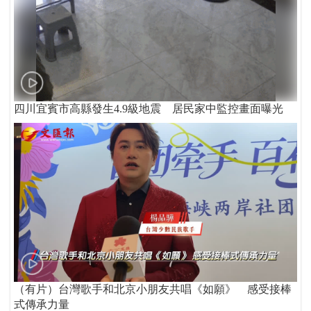
四川宜賓市高縣發生4.9級地震 居民家中監控畫面曝光
（有片）台灣歌手和北京小朋友共唱《如願》 感受接棒
式傳承力量