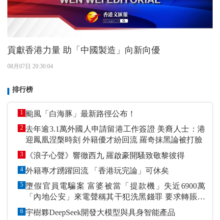
貢獻香港力量 助「中國製造」向新向優
08月07日 20:30:04
排行榜
1
颱風「白海豚」最新路徑公布！
2
去年逾3.1萬外國人申請留港工作簽證 美裔人士：港
迎鳳凰涅槃時刻 外籍優才紛回流 羅奇抹黑論被打臉
3
《浪子心聲》響徹西九 羅啟豪開騷致敬黎彼得
4
外籍專才踴躍回流 「香港玩完論」可休矣
5
墮假官員電騙案 富婆被當「提款機」失近6900萬
「內地公安」來電聲稱其干犯洗黑錢罪 要求轉賬到
指定戶口作「保證金」
6
宇樹夥DeepSeek開發大模型與具身智能產品