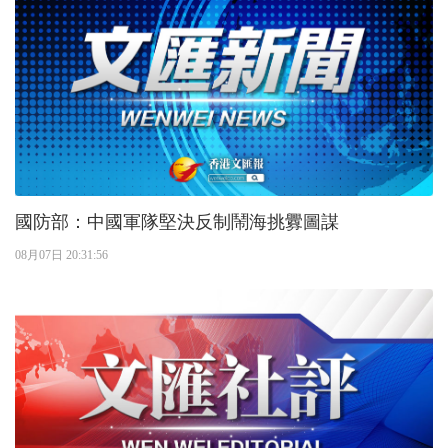
國防部：中國軍隊堅決反制鬧海挑釁圖謀
08月07日 20:31:56