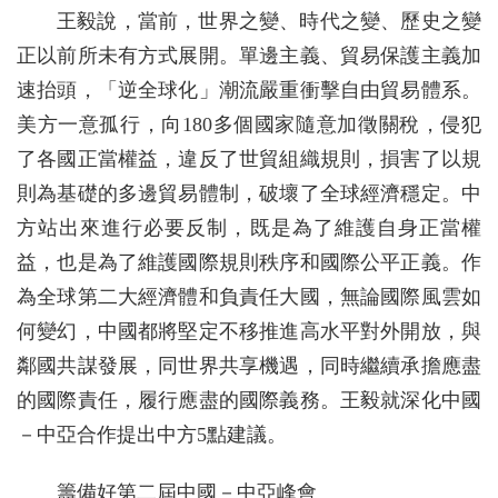
王毅說，當前，世界之變、時代之變、歷史之變
正以前所未有方式展開。單邊主義、貿易保護主義加
速抬頭，「逆全球化」潮流嚴重衝擊自由貿易體系。
美方一意孤行，向180多個國家隨意加徵關稅，侵犯
了各國正當權益，違反了世貿組織規則，損害了以規
則為基礎的多邊貿易體制，破壞了全球經濟穩定。中
方站出來進行必要反制，既是為了維護自身正當權
益，也是為了維護國際規則秩序和國際公平正義。作
為全球第二大經濟體和負責任大國，無論國際風雲如
何變幻，中國都將堅定不移推進高水平對外開放，與
鄰國共謀發展，同世界共享機遇，同時繼續承擔應盡
的國際責任，履行應盡的國際義務。王毅就深化中國
－中亞合作提出中方5點建議。
籌備好第二屆中國－中亞峰會