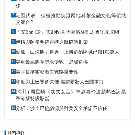
移
7
港區代表：積極推動皖港兩地科創金融文化等領域
交流合作
8
「安Bon CP」悲劇收場 周嘉洛林凱恩否認互取關
9
伊稱與阿曼明確霍峽通航協議框架
10
颱風「白海豚」逼近 上海危險區域已轉移3萬人
11
美軍最高將領尋求伊戰「退場途徑」
12
美財長稱霍峽漸失戰略重要性
13
印度與土巴關係欠佳 媒體憂壯大巴國軍力
14
(有片) 周星馳《功夫女足》率劉嘉玲迪麗熱巴謝票
香港版特設彩蛋
15
分析：沙土巴協議源於對美安全承諾不信任
熱門視頻