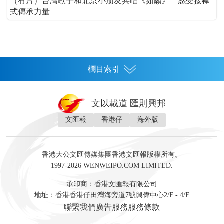
（有片）台灣歌手和北京小朋友共唱《如願》 感受接棒
式傳承力量
欄目索引
首頁
文以載道 匯則興邦
香港
文匯報
香港仔
海外版
神州
灣區生活
灣區企業
灣區文化
灣區旅遊
灣區人
灣區人才
灣區政策
灣區服務易
經濟
財經
地產
投資
財評
數字經濟
經湋論
香港大公文匯傳媒集團香港文匯報版權所有。
國際
1997-2026 WENWEIPO.COM LIMITED.
評論
社評
評論
快評
來論
視頻
新聞
訪談
直播
經湋論
承印商：香港文匯報有限公司
軍事
地址：香港香港仔田灣海旁道7號興偉中心2/F - 4/F
文化
文博
藝術
文學
聯繫我們
廣告服務
服務條款
娛樂