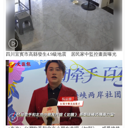
四川宜賓市高縣發生4.9級地震 居民家中監控畫面曝光