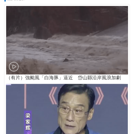
（有片）強颱風「白海豚」逼近 岱山縣沿岸風浪加劇