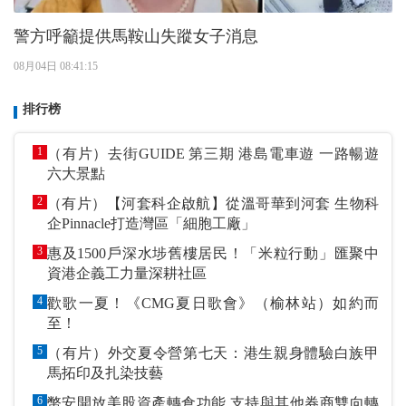
警方呼籲提供馬鞍山失蹤女子消息
08月04日 08:41:15
排行榜
1
（有片）去街GUIDE 第三期 港島電車遊 一路暢遊
六大景點
2
（有片）【河套科企啟航】從溫哥華到河套 生物科
企Pinnacle打造灣區「細胞工廠」
3
惠及1500戶深水埗舊樓居民！「米粒行動」匯聚中
資港企義工力量深耕社區
4
歡歌一夏！《CMG夏日歌會》（榆林站）如約而
至！
5
（有片）外交夏令營第七天：港生親身體驗白族甲
馬拓印及扎染技藝
6
幣安開放美股資產轉倉功能 支持與其他券商雙向轉