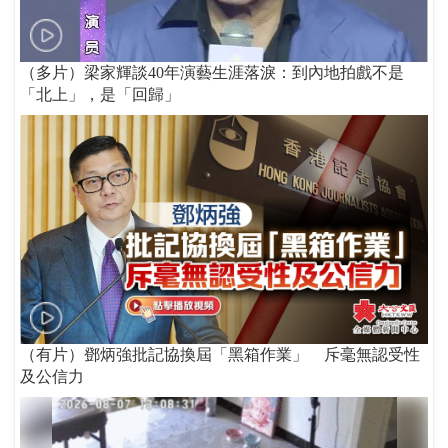
（多片）梁家輝談40年演藝生涯落淚：到內地拍戲不是
「北上」，是「回歸」
（有片）鄧炳強批記協換屆「黑箱作業」 斥毫無認受性
及公信力