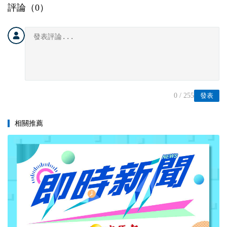
評論（
0
）
0
/ 255
發表
相關推薦