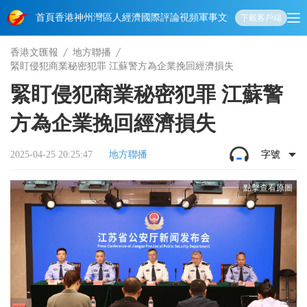
首頁
香港
神州
灣區人
經濟
國際
評論
視頻
軍事
文化
娛樂
生活
教育
體
下載客戶端
香港文匯報
地方聯播
緊盯侵犯商業秘密犯罪 江蘇警方為企業挽回經濟損失
緊盯侵犯商業秘密犯罪 江蘇警
方為企業挽回經濟損失
2025-04-25 20:25:47
地方聯播
字號