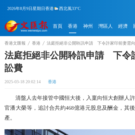
2026年8月9日
星期日
香港
西北風
33°C
首頁
香港
神州
灣區人
經濟
香港文匯報
香港
法庭拒絕非公開聆訊申請 下令許家印前妻需
法庭拒絕非公開聆訊申請 下令
訟費
2025-03-18 20:02:14
香港
清盤人去年接管中國恒大後，入稟向恒大創辦人
官潘大榮等，追討合共約468億港元股息及酬金，其
產。