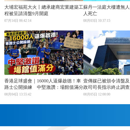
大埔宏福苑大火丨總承建商宏業建築工
蘇丹一法庭大樓遭無人
程被呈請清盤9月開庭
人死亡
07月14日 06:42:14
08月03日 10:37:15
香港足球盛會｜16000人逼爆啟德！車
壹傳媒已被頒令清盤及
路士公開操練 中堅激讚：場館值滿分
政司司長指示終止調查
08月04日 13:55:42
08月05日 12:00:00