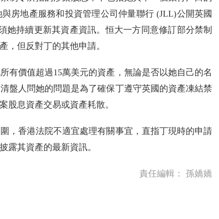
房地產服務和投資管理公司仲量聯行 (JLL)公開英國
，亦要求禁制令毋須她持續更新其資產資訊。恒大一方同意修訂部分禁制
產，但反對丁的其他申請。
所有價值超過15萬美元的資產，無論是否以她自己的名
而清盤人問她的問題是為了確保丁遵守英國的資產凍結禁
案股息資產交易或資產耗散。
範圍，香港法院不適宜處理有關事宜，直指丁現時的申請
披露其資產的最新資訊。
責任編輯：
孫嬌嬌