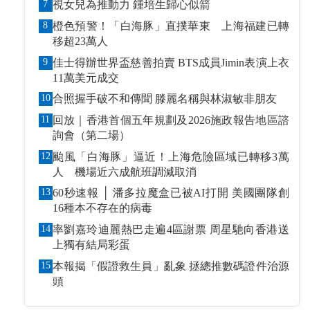
7
視女兒為推動力 鍾培生歸心似箭
8
橙色預警！「白海豚」直撲華東 上海福建已轉
移超23萬人
9
佳士得辦世界盃慈善拍賣 BTS成員Jimin表演上衣
11萬美元成交
10
合照握手破不和傳聞 滕麗名稱與林淑敏非朋友
11
回放｜香港首個五年規劃及2026施政報告地區諮
詢會（第二場）
12
颱風「白海豚」逼近！上海危險區域已轉移3萬
人 機場近六成航班調減取消
13
60秒速報 │ 潘多拉魔盒已被AI打開 美國團隊創
16種本不存在的病毒
14
率劉嘉玲迪麗熱巴走遍4區謝票 周星馳向香港送
上獨有結局彩蛋
15
本報揭「假證救生員」亂象 拯總推數碼證件治源
頭