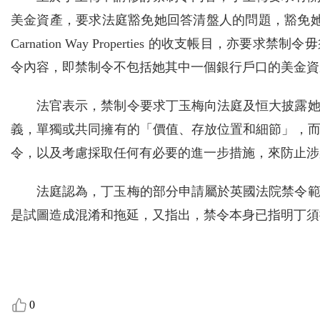
美金資產，要求法庭豁免她回答清盤人的問題，豁免她與
Carnation Way Properties 的收支帳目
令內容，即禁制令不包括她其中一個銀行戶口的美金資
法官表示，禁制令要求丁玉梅向法庭及恒大披露她
義，單獨或共同擁有的「價值、存放位置和細節」，
令，以及考慮採取任何有必要的進一步措施，來防止涉
法庭認為，丁玉梅的部分申請屬於英國法院禁令
是試圖造成混淆和拖延，又指出，禁令本身已指明丁須
0