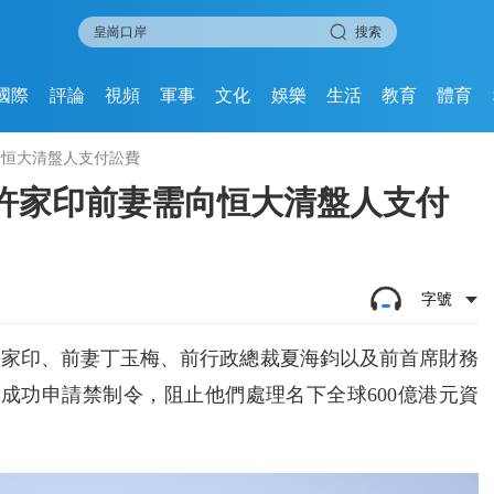
搜索
國際
評論
視頻
軍事
文化
娛樂
生活
教育
體育
向恒大清盤人支付訟費
許家印前妻需向恒大清盤人支付
字號
許家印、前妻丁玉梅、前行政總裁夏海鈞以及前首席財務
後成功申請禁制令，阻止他們處理名下全球600億港元資