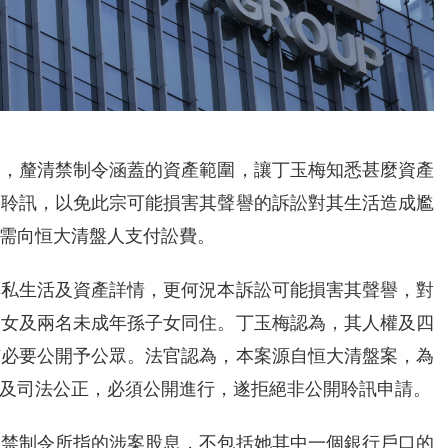
令，釐清禁制令涵蓋的資產範圍，讓丁玉梅知悉甚麼資產
門聆訊，以免此宗可能損害其聲譽的訴訟對其生活造成尷
需向恒大清盤人支付訟費。
其私生活及資產詳情，更何況本訴訟可能損害其聲譽，對
子女及兩名未成年孫子女同住。丁玉梅認為，其人權及四
有必要公開予公眾。法官認為，本案源自恒大清盤案，為
及司法公正，必須公開進行，遂拒絕非公開聆訊申請。
關禁制令所指的涉案股息，不包括她其中一個銀行戶口的