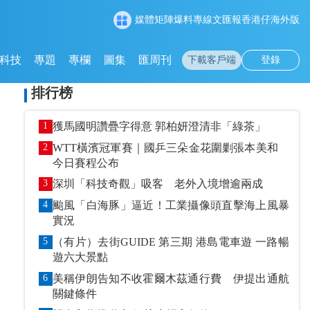
媒體矩陣
爆料專線
文匯報
香港仔
海外版
科技
專題
專欄
圖集
匯周刊
下載客戶端
登錄
排行榜
1
獲馬國明讚疊字得意 郭柏妍澄清非「綠茶」
2
WTT橫濱冠軍賽｜國乒三朵金花圍剿張本美和
今日賽程公布
3
深圳「科技奇觀」吸客 老外入境增逾兩成
4
颱風「白海豚」逼近！工業攝像頭直擊海上風暴
實況
5
（有片）去街GUIDE 第三期 港島電車遊 一路暢
遊六大景點
6
美稱伊朗告知不收霍爾木茲通行費 伊提出通航
關鍵條件