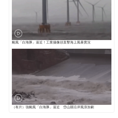
颱風「白海豚」逼近！工業攝像頭直擊海上風暴實況
（有片）強颱風「白海豚」逼近 岱山縣沿岸風浪加劇