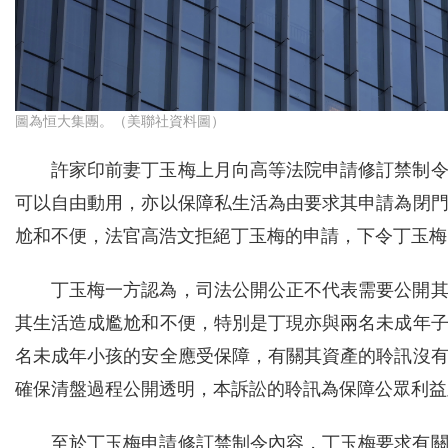
圖為恒大集團。（美聯社資料圖）
許家印前妻丁玉梅上月向高等法院申請修訂禁制
可以自由動用，亦以保障私生活為由要求其申請為閉
尬和不便，法官高浩文拒絕丁玉梅的申請，下令丁玉梅
丁玉梅一方認為，司法公開公正不代表需要公開
其生活造成尷尬和不便，特別是丁現亦與兩名未成年
名未成年小孩的安全應受保障，有關其資產的聆訊沒
確保清盤過程公開透明，本訴訟的聆訊為保障公眾利益
至於丁玉梅申請修訂禁制令內容，丁玉梅要求有