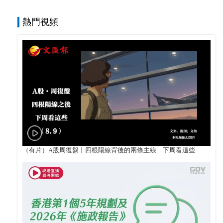
熱門視頻
（有片）A股周復盤丨四根陽線背後的兩條主線 下周看這些