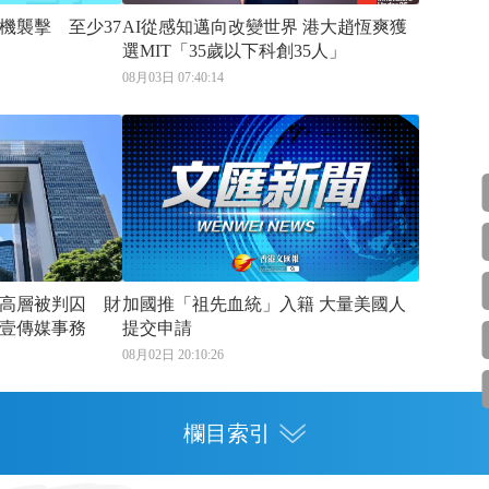
機襲擊 至少37
AI從感知邁向改變世界 港大趙恆爽獲
選MIT「35歲以下科創35人」
08月03日 07:40:14
高層被判囚 財
加國推「祖先血統」入籍 大量美國人
壹傳媒事務
提交申請
08月02日 20:10:26
欄目索引