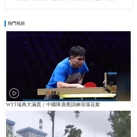
熱門視頻
WTT瑞典大滿貫｜中國隊適應訓練現場花絮