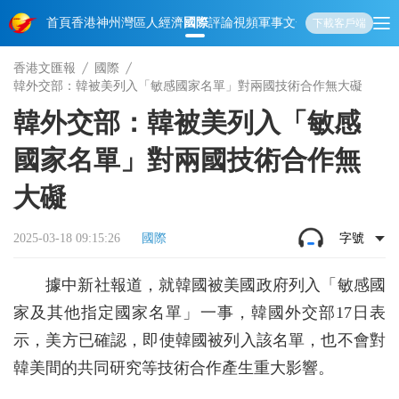
首頁
香港
神州
灣區人
經濟
國際
評論
視頻
軍事
文化
娛樂
生活
教育
體
下載客戶端
香港文匯報
國際
韓外交部：韓被美列入「敏感國家名單」對兩國技術合作無大礙
韓外交部：韓被美列入「敏感
國家名單」對兩國技術合作無
大礙
2025-03-18 09:15:26
國際
字號
據中新社報道，就韓國被美國政府列入「敏感國
家及其他指定國家名單」一事，韓國外交部17日表
示，美方已確認，即使韓國被列入該名單，也不會對
韓美間的共同研究等技術合作產生重大影響。