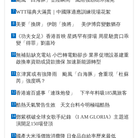
7
WTT瑞典大滿貫｜中國隊適應訓練現場花絮
8
美要「換牌」 伊朗「換將」 美伊博弈變數猶存
9
《功夫女足》香港首映 星媽罕有撐場 周星馳賣口乖
變「得罪」劉嘉玲
10
無補貼缺充電站 小巴轉電動卻步 業界促增設基建重
啟換車資助或貸款擔保 加速新能源轉型
11
京津冀或有強降雨 颱風「白海豚」會重現「杜蘇
芮」強度嗎？
12
香港逾百盛事「連珠炮發」 下半年料吸185萬旅客
13
酷熱天氣警告生效 天文台料今明極端酷熱
14
鄧紫棋破全球女歌手紀錄 《I AM GLORIA》主題巡
演開足150場登頂
15
國產大米漲價致消費降 日食品自給率歷來最低