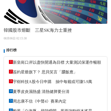
韓國股市熔斷 三星SK海力士重挫
08月06日 02:15:30
排行榜
1
新皇崗口岸以盡快開通為目標 大量測試保運作暢順
2
簽約星爺旗下？ 思貝笑言「𦧲飯應」
3
宇樹科技A股今日申購 抽中每籤或可賺5.9萬
4
夏季皮炎濕熱盛 清熱健脾要分清
5
周志康不信《中聲4》賽果內定
6
颱風「白海豚」登陸瞬間 風雨強勁樹木搖晃