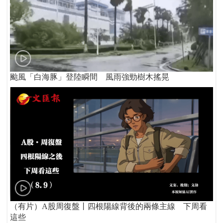
颱風「白海豚」登陸瞬間 風雨強勁樹木搖晃
（有片）A股周復盤丨四根陽線背後的兩條主線 下周看
這些