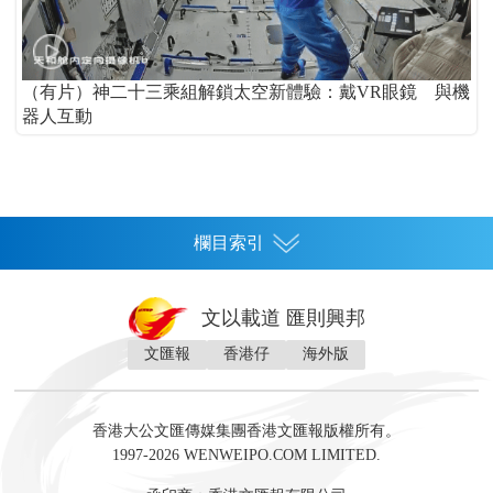
（有片）神二十三乘組解鎖太空新體驗：戴VR眼鏡 與機
器人互動
欄目索引
首頁
文以載道 匯則興邦
香港
文匯報
香港仔
海外版
神州
灣區生活
灣區企業
灣區文化
灣區旅遊
灣區人
灣區人才
灣區政策
灣區服務易
經濟
財經
地產
投資
財評
數字經濟
經湋論
香港大公文匯傳媒集團香港文匯報版權所有。
國際
1997-2026 WENWEIPO.COM LIMITED.
評論
社評
評論
快評
來論
視頻
新聞
訪談
直播
經湋論