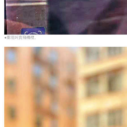
●重現叫賣飛機欖。