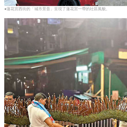
●蓮花宮西街的「城市景昔」呈現了蓮花宮一帶的社區風貌。