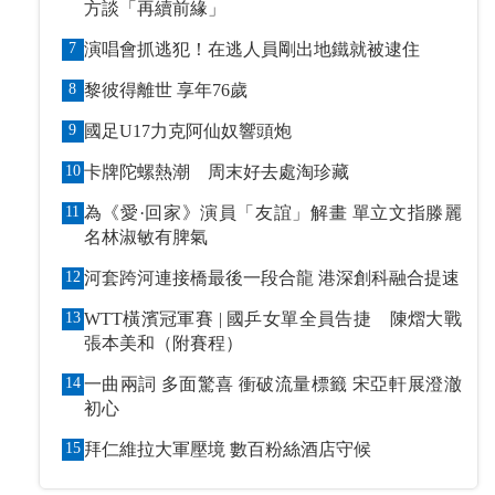
方談「再續前緣」
7
演唱會抓逃犯！在逃人員剛出地鐵就被逮住
8
黎彼得離世 享年76歲
9
國足U17力克阿仙奴響頭炮
10
卡牌陀螺熱潮 周末好去處淘珍藏
11
為《愛·回家》演員「友誼」解畫 單立文指滕麗
名林淑敏有脾氣
12
河套跨河連接橋最後一段合龍 港深創科融合提速
13
WTT橫濱冠軍賽 | 國乒女單全員告捷 陳熠大戰
張本美和（附賽程）
14
一曲兩詞 多面驚喜 衝破流量標籤 宋亞軒展澄澈
初心
15
拜仁維拉大軍壓境 數百粉絲酒店守候