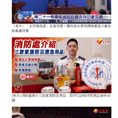
（有片）「太空桃花源」走進現實！國內首次實現櫻桃番茄小麥在
軌氣霧培養
(有片) 消防處推介三款家居防災用品 四字口訣助市民熟記操作步
驟