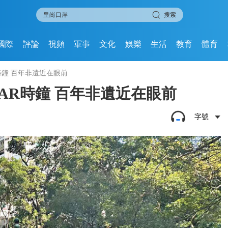
搜索
國際
評論
視頻
軍事
文化
娛樂
生活
教育
體育
時鐘 百年非遺近在眼前
AR時鐘 百年非遺近在眼前
字號