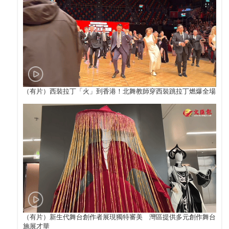
（有片）西裝拉丁「火」到香港！北舞教師穿西裝跳拉丁燃爆全場
（有片）新生代舞台創作者展現獨特審美 灣區提供多元創作舞台
施展才華