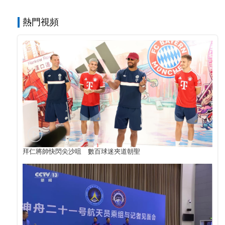
熱門視頻
拜仁將帥快閃尖沙咀 數百球迷夾道朝聖