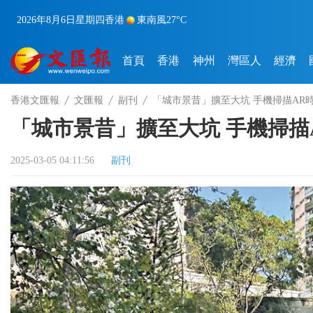
2026年8月6日
星期四
香港
東南風
27°C
首頁
香港
神州
灣區人
經濟
香港文匯報
文匯報
副刊
「城市景昔」擴至大坑 手機掃描AR
「城市景昔」擴至大坑 手機掃描
2025-03-05 04:11:56
副刊