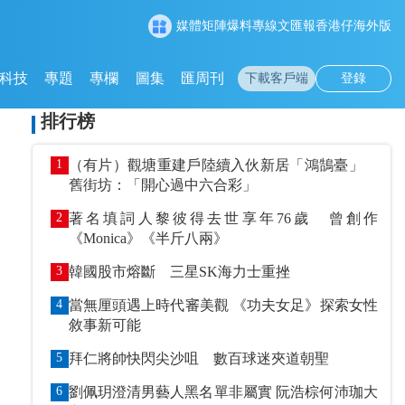
媒體矩陣
爆料專線
文匯報
香港仔
海外版
科技
專題
專欄
圖集
匯周刊
下載客戶端
登錄
排行榜
1
（有片）觀塘重建戶陸續入伙新居「鴻鵠臺」
舊街坊：「開心過中六合彩」
2
著名填詞人黎彼得去世享年76歲 曾創作
《Monica》《半斤八兩》
3
韓國股市熔斷 三星SK海力士重挫
4
當無厘頭遇上時代審美觀 《功夫女足》探索女性
敘事新可能
5
拜仁將帥快閃尖沙咀 數百球迷夾道朝聖
6
劉佩玥澄清男藝人黑名單非屬實 阮浩棕何沛珈大