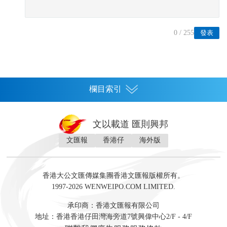
0
/ 255
發表
欄目索引
首頁
文以載道 匯則興邦
香港
文匯報
香港仔
海外版
神州
灣區生活
灣區企業
灣區文化
灣區旅遊
灣區人
灣區人才
灣區政策
灣區服務易
經濟
財經
地產
投資
財評
數字經濟
經湋論
香港大公文匯傳媒集團香港文匯報版權所有。
國際
1997-2026 WENWEIPO.COM LIMITED.
評論
社評
評論
快評
來論
視頻
新聞
訪談
直播
經湋論
承印商：香港文匯報有限公司
軍事
地址：香港香港仔田灣海旁道7號興偉中心2/F - 4/F
文化
文博
藝術
文學