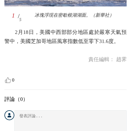
1
2
3
4
5
/
/
/
/
/
冰塊浮現在密歇根湖湖面。（新華社）
街頭的積雪凍成硬塊。（新華社）
包裹嚴實的人們走在街頭。（新華社）
冰塊掛在一個碼頭的欄杆上。（新華社）
一塊告示牌提醒路人警惕屋頂落冰。（新華
5
5
5
5
5
社）
2月18日，美國中西部部分地區處於嚴寒天氣預
警中，美國芝加哥地區風寒指數低至零下31.6度。
責任編輯：
趙霁
0
評論（
0
）