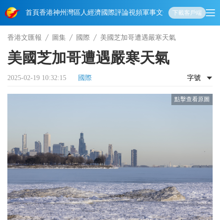
首頁
香港
神州
灣區人
經濟
國際
評論
視頻
軍事
文化
娛樂
生活
教育
體
下載客戶端
香港文匯報
圖集
國際
美國芝加哥遭遇嚴寒天氣
美國芝加哥遭遇嚴寒天氣
2025-02-19 10:32:15
國際
字號