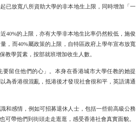
年起已放寬八所資助大學的非本地生上限，同時增加「一
近40%的上限，亦有大學非本地生比率仍然較低，施俊
量，而40%屬政策的上限，自特區政府上學年宣布放寬
保教學質素，按部就班增加收生人數。
先要留住他們的心」。本身在香港城市大學任教的她提
導以為香港很混亂，抵港後才發現社會很和平，英語溝通
認識和感情，例如可招募退休人士，包括一些前高級公務
也可帶他們到街頭走走逛逛，感受香港社會真實面貌。