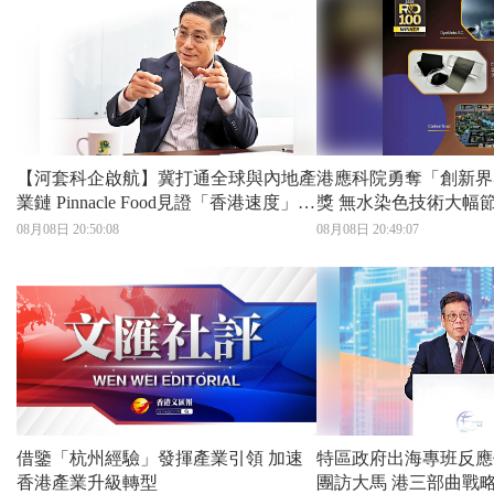
【河套科企啟航】冀打通全球與內地產
港應科院勇奪「創新界
業鏈 Pinnacle Food見證「香港速度」
獎 無水染色技術大幅節省資源 天然石
納指生物科企落戶河套 打造灣區「細
墨負極助電池快速充電
08月08日 20:50:08
08月08日 20:49:07
胞工廠」
借鑒「杭州經驗」發揮產業引領 加速
特區政府出海專班反應佳 丘應樺
香港產業升級轉型
團訪大馬 港三部曲戰略引航 攜手內企