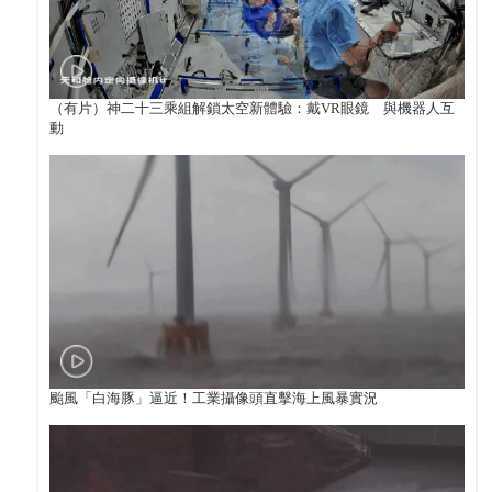
（有片）神二十三乘組解鎖太空新體驗：戴VR眼鏡 與機器人互
動
颱風「白海豚」逼近！工業攝像頭直擊海上風暴實況