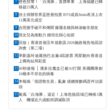
7
橙色預警！「白海豚」直撲華東 上海福建已轉
移超23萬人
8
佳士得辦世界盃慈善拍賣 BTS成員Jimin表演上衣
11萬美元成交
9
合照握手破不和傳聞 滕麗名稱與林淑敏非朋友
10
視女兒為推動力 鍾培生歸心似箭
11
回放｜香港首個五年規劃及2026施政報告地區諮
詢會（第二場）
12
率劉嘉玲迪麗熱巴走遍4區謝票 周星馳向香港送
上獨有結局彩蛋
13
60秒速報 │ 潘多拉魔盒已被AI打開 美國團隊創
16種本不存在的病毒
14
本報揭「假證救生員」亂象 拯總推數碼證件治源
頭
15
颱風「白海豚」逼近！上海危險區域已轉移3萬
人 機場近六成航班調減取消