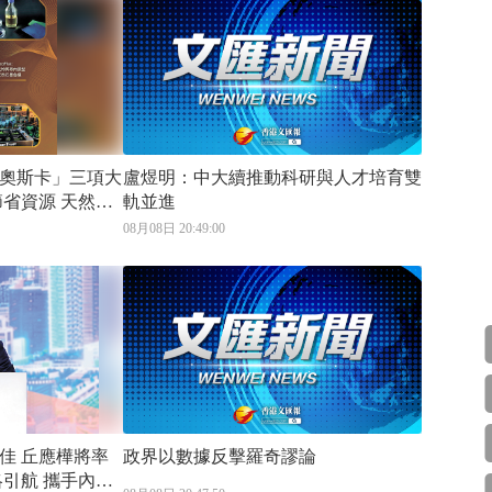
奧斯卡」三項大
盧煜明：中大續推動科研與人才培育雙
軌並進
08月08日 20:49:00
將率
政界以數據反擊羅奇謬論