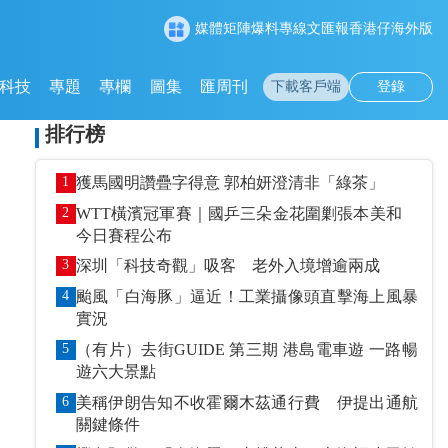
媒體矩陣
爆料專線
文匯報
香港仔
海外版
科技
專題
專欄
圖集
匯周刊
下載客戶端
登錄
排行榜
1
獲馬國明讚疊字得意 郭柏妍澄清非「綠茶」
2
WTT橫濱冠軍賽｜國乒三朵金花圍剿張本美和
今日賽程公布
3
深圳「科技奇觀」吸客 老外入境增逾兩成
4
颱風「白海豚」逼近！工業攝像頭直擊海上風暴
實況
5
（有片）去街GUIDE 第三期 港島電車遊 一路暢
遊六大景點
6
美稱伊朗告知不收霍爾木茲通行費 伊提出通航
關鍵條件