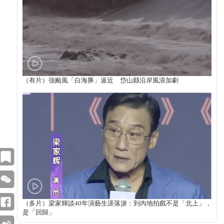
（有片）強颱風「白海豚」逼近 岱山縣沿岸風浪加劇
（多片）梁家輝談40年演藝生涯落淚：到內地拍戲不是「北上」，
是「回歸」