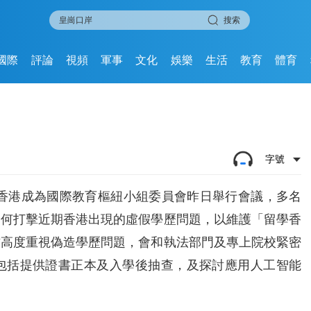
搜索
國際
評論
視頻
軍事
文化
娛樂
生活
教育
體育
字號
動香港成為國際教育樞紐小組委員會昨日舉行會議，多名
如何打擊近期香港出現的虛假學歷問題，以維護「留學香
方高度重視偽造學歷問題，會和執法部門及專上院校緊密
包括提供證書正本及入學後抽查，及探討應用人工智能