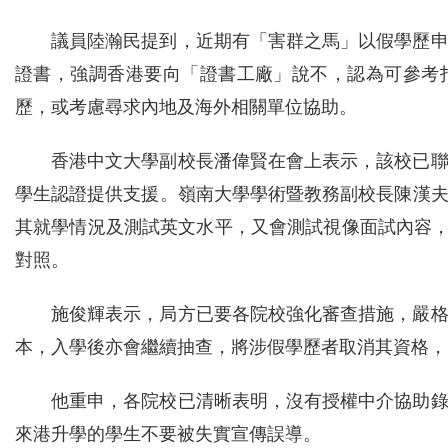
議員陸瀚民提到，近期有「害群之馬」以假學歷
證書，強調香港要向「證書工廠」說不，認為可參考
歷，或考慮尋求內地及海外相關單位協助。
香港中文大學副校長潘偉賢在會上表示，該校已
學生認證提供支援。嶺南大學學術暨教務副校長陳漢
其就學情況及測試英文水平，又會測試視像面試內容，確
對照。
施俊輝表示，局方已要各院校強化審查措施，嚴
本，入學後亦會繼續抽查，將涉假學歷者取消其資格，
他重申，各院校已清晰表明，沒有授權中介協助
來港升學的學生不要被失實宣傳誤導。