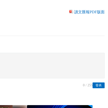
讀文匯報PDF版面
0
/ 255
發表