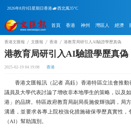
2026年8月9日
星期日
香港
西北風
35°C
首頁
香港
神州
灣區人
經濟
香港文匯報
文匯報
香港
港教育局研引入AI驗證學歷真偽
港教育局研引入AI驗證學歷真偽
2025-02-19 04:19:08
香港
香港文匯報訊（記者 高鈺）香港特區立法會推
議員及大學代表討論了增收非本地學生的策略，以及
港」的品牌。特區政府教育局副局長施俊輝強調，局
溝通，並要求各專上院校強化措施確保學歷真實性，
（AI）幫助識別。